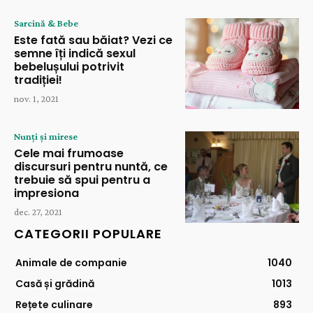
Sarcină & Bebe
Este fată sau băiat? Vezi ce
semne îți indică sexul
bebelușului potrivit
tradiției!
nov. 1, 2021
Nunți și mirese
Cele mai frumoase
discursuri pentru nuntă, ce
trebuie să spui pentru a
impresiona
dec. 27, 2021
CATEGORII POPULARE
Animale de companie
1040
Casă și grădină
1013
Rețete culinare
893