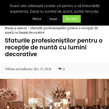
Acest site utilizează cookie-uri pentru a vă îmbunătăți
experiența. Dacă nu sunteți de acord, puteți renunța:
Accept
Refuz
Detalii
Nunți și mirese
Sfaturile profesioniștilor pentru o recepție de
nuntă cu lumini decorative
Sfaturile profesioniștilor pentru o
recepție de nuntă cu lumini
decorative
Ultima actualizare:
dec. 17, 2021
0