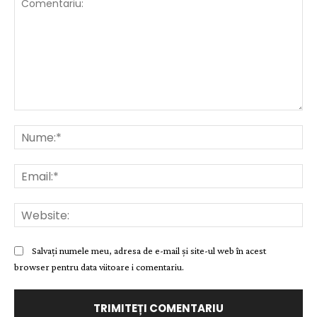
Comentariu:
Nu
Ema
Web
Salvați numele meu, adresa de e-mail și site-ul web în acest
browser pentru data viitoare i comentariu.