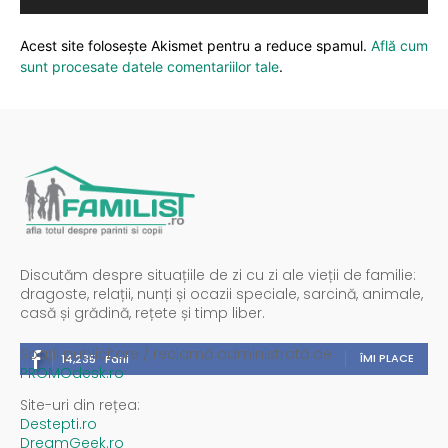
Acest site folosește Akismet pentru a reduce spamul.
Află cum
sunt procesate datele comentariilor tale
.
Discutăm despre situațiile de zi cu zi ale vieții de familie:
dragoste, relații, nunți și ocazii speciale, sarcină, animale,
casă și grădină, rețete și timp liber.
Spații publicitare / reclamă administrată de
ÎMI PLACE
14,235
Fani
PROMOdesk.ro
Site-uri din rețea:
Destepti.ro
DreamGeek.ro