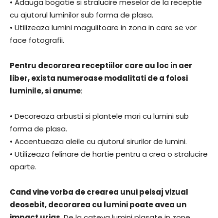
• Adauga bogatie si stralucire meselor de la receptie
cu ajutorul luminilor sub forma de plasa.
• Utilizeaza lumini magulitoare in zona in care se vor
face fotografii.
Pentru decorarea receptiilor care au loc in aer
liber, exista numeroase modalitati de a folosi
luminile, si anume
:
• Decoreaza arbustii si plantele mari cu lumini sub
forma de plasa.
• Accentueaza aleile cu ajutorul sirurilor de lumini.
• Utilizeaza felinare de hartie pentru a crea o stralucire
aparte.
Cand vine vorba de crearea unui peisaj vizual
deosebit, decorarea cu lumini poate avea un
impact urias
. De la cateva lumini plasate in zone