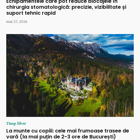
Echipamentele care pot reduce blocajele în
chirurgia stomatologică: precizie, vizibilitate și
suport tehnic rapid
mai 27, 2026
Timp liber
La munte cu copiii: cele mai frumoase trasee de
vară (la mai puțin de 2-3 ore de București)