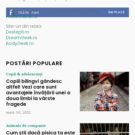
Spații publicitare / reclamă administrată de
ÎMI PLACE
14,235
Fani
PROMOdesk.ro
Site-uri din rețea:
Destepti.ro
DreamGeek.ro
BodyGeek.ro
POSTĂRI POPULARE
Copii & adolescenți
Copiii bilingvi gândesc
altfel! Vezi care sunt
avantajele învățării unei a
doua limbi la vârste
fragede
mart. 30, 2022
Animale de companie
Cum știi dacă pisica ta este