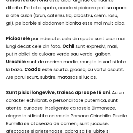
diferite. Pe fata, spate, coada si picioare pot sa apara
si alte culori (brun, cafeniu, lila, albastru, crem, rosu,
gri), pe barbie si abdomen blanita este mai mult alba.
Picioarele
par indesate, cele din spate sunt usor mai
lungi decat cele din fata.
Ochii
sunt expresivi, mari,
putin oblici, de culoare verde sau verde-galben.
Urechile
sunt de marime medie, rounjite la varf si late
la baza.
Coada
este scurta, groasa, cu varful ascutit.
Are parul scurt, subtire, matasos si lucios.
Sunt pisici longevive, traiesc aproape 15 ani
. Au un
caracter echilibrat, o personalitate puternica, sunt
atente, curioase, inteligente ca rasele Birmaneze,
elegante si linistite ca rasele Persane Chinchilla. Pisicile
Burmilla se ataseaza de oameni, sunt jucause,
afectoase si prietenoase, adora sa fie iubite si