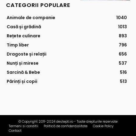
CATEGORII POPULARE
Animale de companie
1040
Casă și grădină
1013
Rețete culinare
893
Timp liber
796
Dragoste și relații
656
Nunți și mirese
537
Sarcină & Bebe
516
Părinți și copii
513
© Copyright 2011-2024 destepti.ro - Toate drepturile rezervate
Termeni si conditii
Politică de confidențialitate
Cookie Policy
Contact