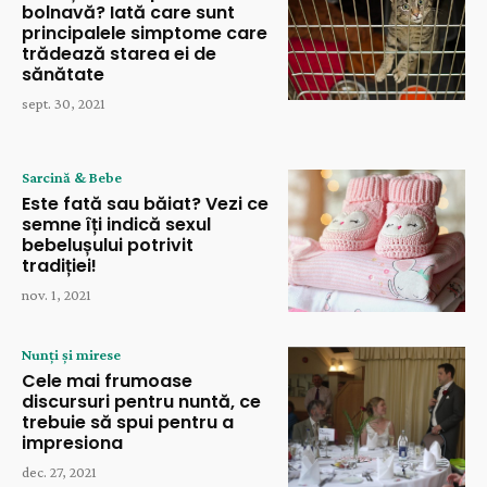
bolnavă? Iată care sunt
principalele simptome care
trădează starea ei de
sănătate
sept. 30, 2021
Sarcină & Bebe
Este fată sau băiat? Vezi ce
semne îți indică sexul
bebelușului potrivit
tradiției!
nov. 1, 2021
Nunți și mirese
Cele mai frumoase
discursuri pentru nuntă, ce
trebuie să spui pentru a
impresiona
dec. 27, 2021