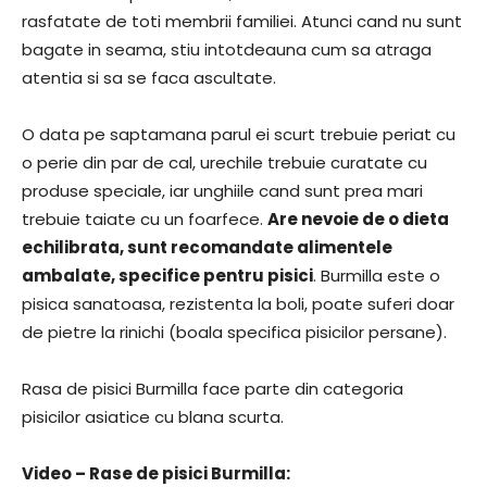
rasfatate de toti membrii familiei. Atunci cand nu sunt
bagate in seama, stiu intotdeauna cum sa atraga
atentia si sa se faca ascultate.
O data pe saptamana parul ei scurt trebuie periat cu
o perie din par de cal, urechile trebuie curatate cu
produse speciale, iar unghiile cand sunt prea mari
trebuie taiate cu un foarfece.
Are nevoie de o dieta
echilibrata, sunt recomandate alimentele
ambalate, specifice pentru pisici
. Burmilla este o
pisica sanatoasa, rezistenta la boli, poate suferi doar
de pietre la rinichi (boala specifica pisicilor persane).
Rasa de pisici Burmilla face parte din categoria
pisicilor asiatice cu blana scurta.
Video – Rase de pisici Burmilla: