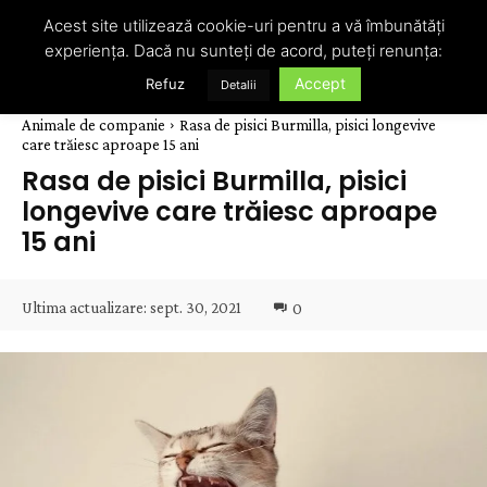
Acest site utilizează cookie-uri pentru a vă îmbunătăți
experiența. Dacă nu sunteți de acord, puteți renunța:
Accept
Refuz
Detalii
Animale de companie
Rasa de pisici Burmilla, pisici longevive
care trăiesc aproape 15 ani
Rasa de pisici Burmilla, pisici
longevive care trăiesc aproape
15 ani
Ultima actualizare:
sept. 30, 2021
0