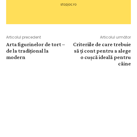
Articolul precedent
Articolul următor
Arta figurinelor de tort –
Criteriile de care trebuie
de la tradițional la
să ți cont pentru a alege
modern
o cușcă ideală pentru
câine