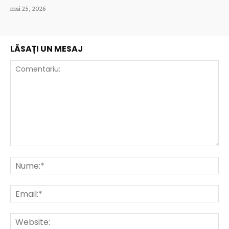
mai 25, 2026
LĂSAȚI UN MESAJ
Comentariu:
Nu
Ema
Web