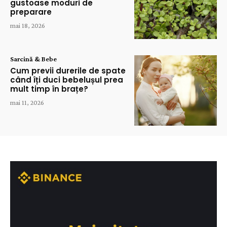
gustoase moduri de
preparare
mai 18, 2026
Sarcină & Bebe
Cum previi durerile de spate
când îți duci bebelușul prea
mult timp în brațe?
mai 11, 2026