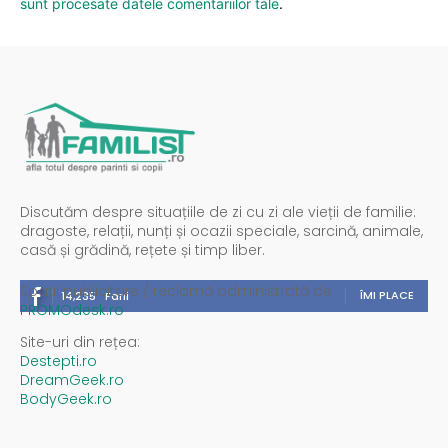
sunt procesate datele comentariilor tale
.
Discutăm despre situațiile de zi cu zi ale vieții de familie:
dragoste, relații, nunți și ocazii speciale, sarcină, animale,
casă și grădină, rețete și timp liber.
Spații publicitare / reclamă administrată de
ÎMI PLACE
14,235
Fani
PROMOdesk.ro
Site-uri din rețea:
Destepti.ro
DreamGeek.ro
BodyGeek.ro