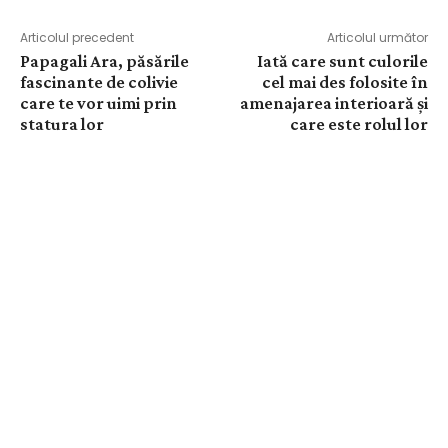
Articolul precedent
Articolul următor
Papagali Ara, păsările
Iată care sunt culorile
fascinante de colivie
cel mai des folosite în
care te vor uimi prin
amenajarea interioară și
statura lor
care este rolul lor