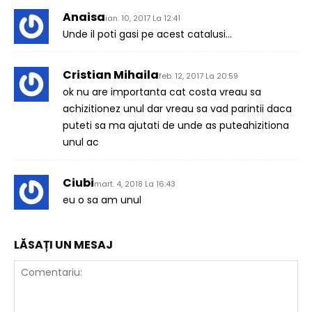
Anaisa
ian. 10, 2017 La 12:41
Unde il poti gasi pe acest catalusi…
Cristian Mihaila
feb. 12, 2017 La 20:59
ok nu are importanta cat costa vreau sa
achizitionez unul dar vreau sa vad parintii daca
puteti sa ma ajutati de unde as puteahizitiona
unul ac
Ciubi
mart. 4, 2018 La 16:43
eu o sa am unul
LĂSAȚI UN MESAJ