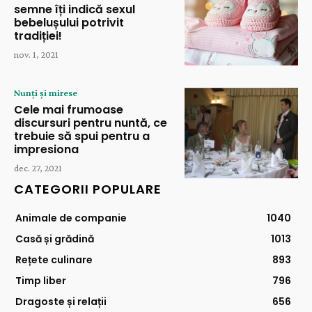
semne îți indică sexul
bebelușului potrivit
tradiției!
nov. 1, 2021
Nunți și mirese
Cele mai frumoase
discursuri pentru nuntă, ce
trebuie să spui pentru a
impresiona
dec. 27, 2021
CATEGORII POPULARE
Animale de companie
1040
Casă și grădină
1013
Rețete culinare
893
Timp liber
796
Dragoste și relații
656