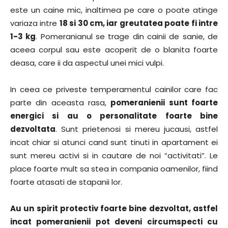
este un caine mic, inaltimea pe care o poate atinge
variaza intre
18 si 30 cm, iar greutatea poate fi intre
1-3 kg
. Pomeranianul se trage din cainii de sanie, de
aceea corpul sau este acoperit de o blanita foarte
deasa, care ii da aspectul unei mici vulpi.
In ceea ce priveste temperamentul cainilor care fac
parte din aceasta rasa,
pomeranienii sunt foarte
energici si au o personalitate foarte bine
dezvoltata
. Sunt prietenosi si mereu jucausi, astfel
incat chiar si atunci cand sunt tinuti in apartament ei
sunt mereu activi si in cautare de noi “activitati”. Le
place foarte mult sa stea in compania oamenilor, fiind
foarte atasati de stapanii lor.
Au un spirit protectiv foarte bine dezvoltat, astfel
incat pomeranienii pot deveni circumspecti cu