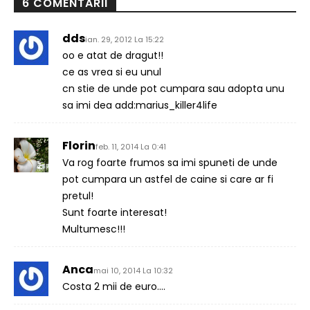
6 COMENTARII
dds
ian. 29, 2012 La 15:22
oo e atat de dragut!!
ce as vrea si eu unul
cn stie de unde pot cumpara sau adopta unu
sa imi dea add:marius_killer4life
Florin
feb. 11, 2014 La 0:41
Va rog foarte frumos sa imi spuneti de unde
pot cumpara un astfel de caine si care ar fi
pretul!
Sunt foarte interesat!
Multumesc!!!
Anca
mai 10, 2014 La 10:32
Costa 2 mii de euro….