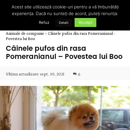
Acest site utilizează cookie-uri pentru a vă îmbunătăți
experiența. Dacă nu sunteți de acord, puteți renunța:
Accept
Refuz
Detalii
Animale de companie
Câinele pufos din rasa Pomeranianul -
Povestea lui Boo
Câinele pufos din rasa
Pomeranianul – Povestea lui Boo
Ultima actualizare:
sept. 30, 2021
6