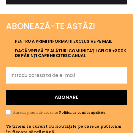
ABONEAZĂ-TE ASTĂZI
PENTRU A PRIMI INFORMAȚII EXCLUSIVE PE MAIL
DACĂ VREI SĂ TE ALĂTURI COMUNITĂȚII CELOR +300K
DE PĂRINȚI CARE NE CITESC ANUAL
ABONARE
Am citit și sunt de acord cu
Politica de confidențialitate
.
Te ținem la curent cu noutățile pe care le publicăm
în fiecare săptămână.