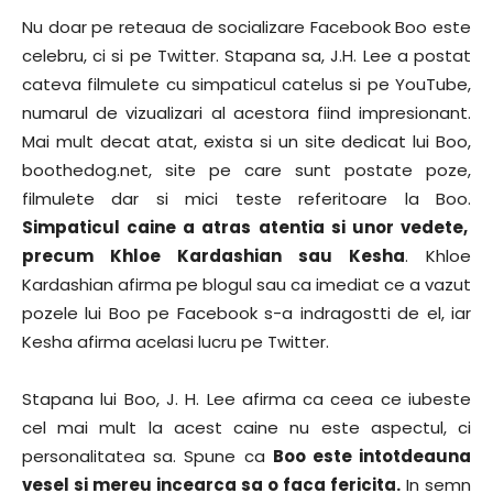
Nu doar pe reteaua de socializare Facebook Boo este
celebru, ci si pe Twitter. Stapana sa, J.H. Lee a postat
cateva filmulete cu simpaticul catelus si pe YouTube,
numarul de vizualizari al acestora fiind impresionant.
Mai mult decat atat, exista si un site dedicat lui Boo,
boothedog.net, site pe care sunt postate poze,
filmulete dar si mici teste referitoare la Boo.
Simpaticul caine a atras atentia si unor vedete,
precum Khloe Kardashian sau Kesha
. Khloe
Kardashian afirma pe blogul sau ca imediat ce a vazut
pozele lui Boo pe Facebook s-a indragostti de el, iar
Kesha afirma acelasi lucru pe Twitter.
Stapana lui Boo, J. H. Lee afirma ca ceea ce iubeste
cel mai mult la acest caine nu este aspectul, ci
personalitatea sa. Spune ca
Boo este intotdeauna
vesel si mereu incearca sa o faca fericita.
In semn