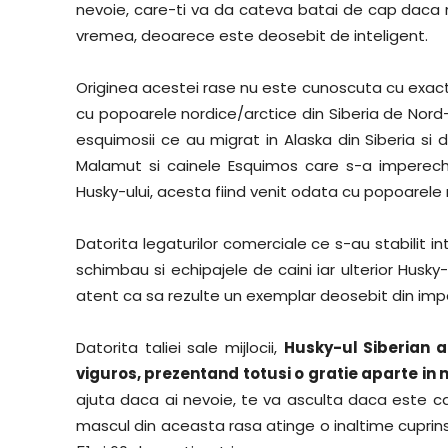
nevoie, care-ti va da cateva batai de cap daca
vremea, deoarece este deosebit de inteligent.
Originea acestei rase nu este cunoscuta cu exactit
cu popoarele nordice/arctice din Siberia de Nord-E
esquimosii ce au migrat in Alaska din Siberia si
Malamut si cainele Esquimos care s-a imperec
Husky-ului, acesta fiind venit odata cu popoarele
Datorita legaturilor comerciale ce s-au stabilit 
schimbau si echipajele de caini iar ulterior Husky-
atent ca sa rezulte un exemplar deosebit din imp
Datorita taliei sale mijlocii,
Husky-ul Siberian a
viguros, prezentand totusi o gratie aparte in 
ajuta daca ai nevoie, te va asculta daca este caz
mascul din aceasta rasa atinge o inaltime cuprinsa