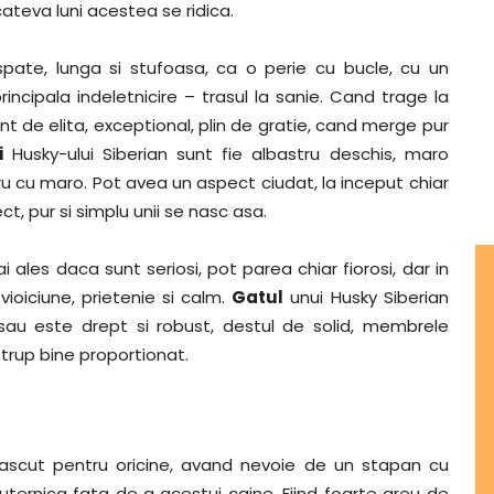
cateva luni acestea se ridica.
spate, lunga si stufoasa, ca o perie cu bucle, cu un
rincipala indeletnicire – trasul la sanie. Cand trage la
t de elita, exceptional, plin de gratie, cand merge pur
i
Husky-ului Siberian sunt fie albastru deschis, maro
ru cu maro. Pot avea un aspect ciudat, la inceput chiar
ect, pur si simplu unii se nasc asa.
 ales daca sunt seriosi, pot parea chiar fiorosi, dar in
vioiciune, prietenie si calm.
Gatul
unui Husky Siberian
 sau este drept si robust, destul de solid, membrele
trup bine proportionat.
 nascut pentru oricine, avand nevoie de un stapan cu
uternica fata de a acestui caine. Fiind foarte greu de