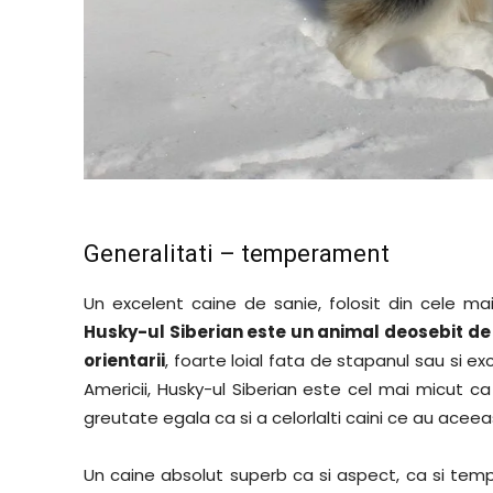
Generalitati – temperament
Un excelent caine de sanie, folosit din cele mai
Husky-ul Siberian este un animal deosebit de i
orientarii
, foarte loial fata de stapanul sau si ex
Americii, Husky-ul Siberian este cel mai micut ca s
greutate egala ca si a celorlalti caini ce au acee
Un caine absolut superb ca si aspect, ca si temp