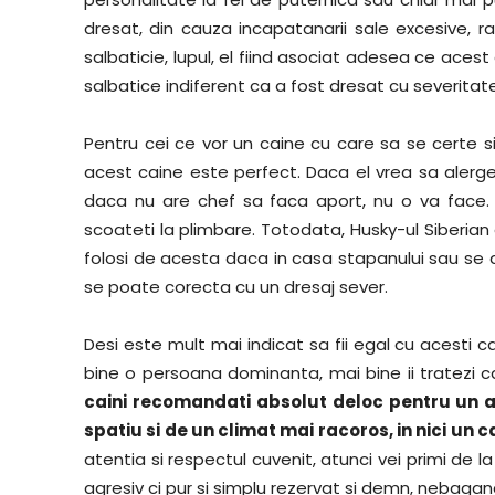
dresat, din cauza incapatanarii sale excesive, r
salbaticie, lupul, el fiind asociat adesea ce acest
salbatice indiferent ca a fost dresat cu severitate
Pentru cei ce vor un caine cu care sa se certe si
acest caine este perfect. Daca el vrea sa alerge
daca nu are chef sa faca aport, nu o va face. 
scoateti la plimbare. Totodata, Husky-ul Siberian
folosi de acesta daca in casa stapanului sau se a
se poate corecta cu un dresaj sever.
Desi este mult mai indicat sa fii egal cu acesti c
bine o persoana dominanta, mai bine ii tratezi ca a
caini recomandati absolut deloc pentru un 
spatiu si de un climat mai racoros, in nici un c
atentia si respectul cuvenit, atunci vei primi de la 
agresiv ci pur si simplu rezervat si demn, nebagan