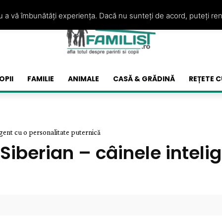
ru a vă îmbunătăți experiența. Dacă nu sunteți de acord, puteți re
OPII
FAMILIE
ANIMALE
CASĂ & GRĂDINĂ
REȚETE C
ligent cu o personalitate puternică
Siberian – câinele inteli