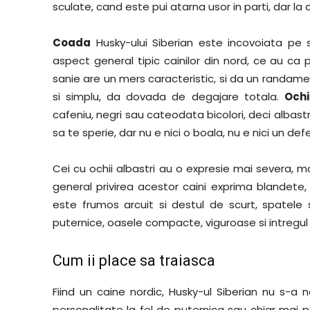
sculate, cand este pui atarna usor in parti, dar la 
Coada
Husky-ului Siberian este incovoiata pe 
aspect general tipic cainilor din nord, ce au ca p
sanie are un mers caracteristic, si da un randamen
si simplu, da dovada de degajare totala.
Ochi
cafeniu, negri sau cateodata bicolori, deci albast
sa te sperie, dar nu e nici o boala, nu e nici un def
Cei cu ochii albastri au o expresie mai severa, mai
general privirea acestor caini exprima blandete, 
este frumos arcuit si destul de scurt, spatele
puternice, oasele compacte, viguroase si intregul 
Cum ii place sa traiasca
Fiind un caine nordic, Husky-ul Siberian nu s-a
personalitate la fel de puternica sau chiar mai p