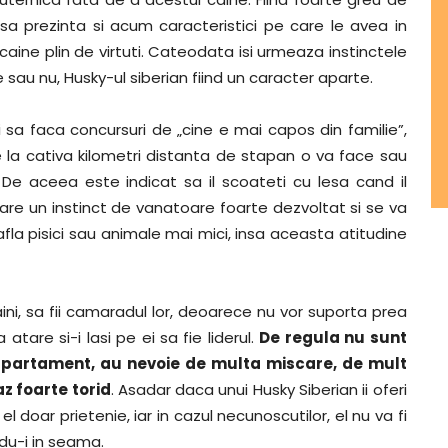
asa prezinta si acum caracteristici pe care le avea in
 caine plin de virtuti. Cateodata isi urmeaza instinctele
 sau nu, Husky-ul siberian fiind un caracter aparte.
 sa faca concursuri de „cine e mai capos din familie”,
 la cativa kilometri distanta de stapan o va face sau
De aceea este indicat sa il scoateti cu lesa cand il
 are un instinct de vanatoare foarte dezvoltat si se va
fla pisici sau animale mai mici, insa aceasta atitudine
aini, sa fii camaradul lor, deoarece nu vor suporta prea
tare si-i lasi pe ei sa fie liderul.
De regula nu sunt
apartament, au nevoie de multa miscare, de mult
az foarte torid
. Asadar daca unui Husky Siberian ii oferi
el doar prietenie, iar in cazul necunoscutilor, el nu va fi
du-i in seama.