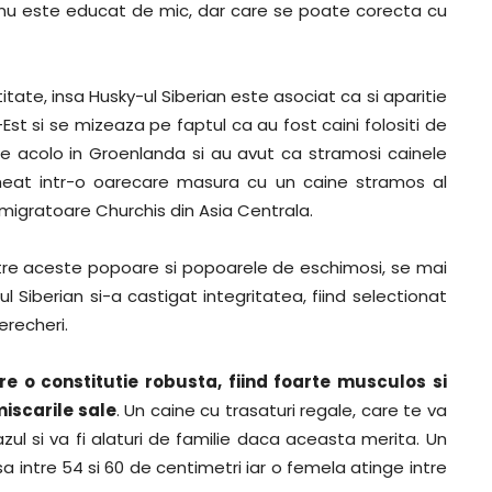
 nu este educat de mic, dar care se poate corecta cu
ate, insa Husky-ul Siberian este asociat ca si aparitie
st si se mizeaza pe faptul ca au fost caini folositi de
 de acolo in Groenlanda si au avut ca stramosi cainele
heat intr-o oarecare masura cu un caine stramos al
 migratoare Churchis din Asia Centrala.
intre aceste popoare si popoarele de eschimosi, se mai
ul Siberian si-a castigat integritatea, fiind selectionat
erecheri.
re o constitutie robusta, fiind foarte musculos si
miscarile sale
. Un caine cu trasaturi regale, care te va
ul si va fi alaturi de familie daca aceasta merita. Un
 intre 54 si 60 de centimetri iar o femela atinge intre