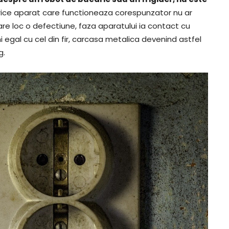
orice aparat care functioneaza corespunzator nu ar
 are loc o defectiune, faza aparatului ia contact cu
i egal cu cel din fir, carcasa metalica devenind astfel
g.