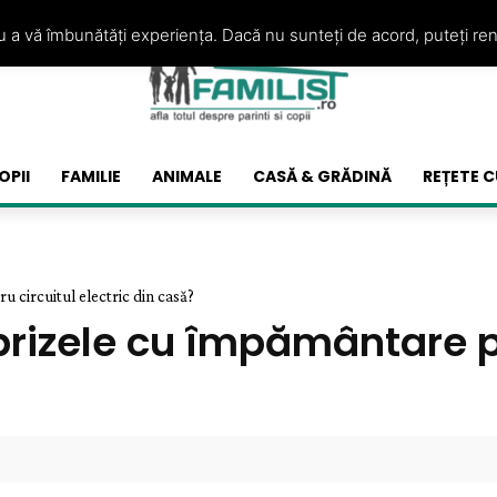
ru a vă îmbunătăți experiența. Dacă nu sunteți de acord, puteți re
OPII
FAMILIE
ANIMALE
CASĂ & GRĂDINĂ
REȚETE C
 circuitul electric din casă?
rizele cu împământare pe