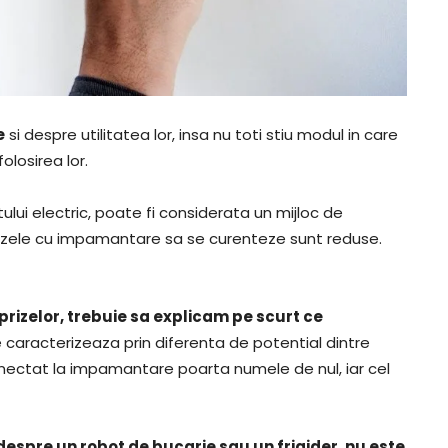
e
si despre utilitatea lor, insa nu toti stiu modul in care
losirea lor.
ului electric, poate fi considerata un mijloc de
rizele cu impamantare sa se curenteze sunt reduse.
izelor, trebuie sa explicam pe scurt ce
 se caracterizeaza prin diferenta de potential dintre
 conectat la impamantare poarta numele de nul, iar cel
despre un robot de bucarie sau un frigider, nu este