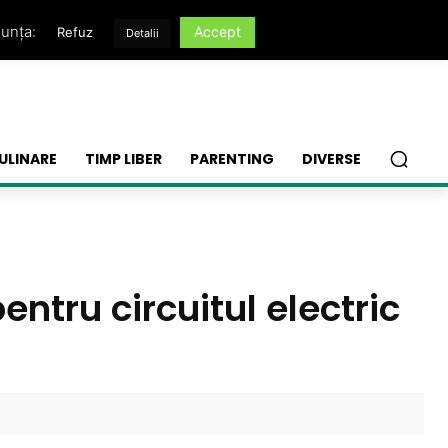
nunța:
Accept
Refuz
Detalii
ULINARE
TIMP LIBER
PARENTING
DIVERSE
ntru circuitul electric