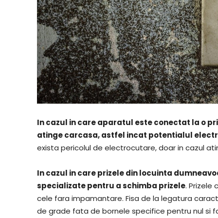
In cazul in care aparatul este conectat la o p
atinge carcasa, astfel incat potentialul electri
exista pericolul de electrocutare, doar in cazul ati
In cazul in care prizele din locuinta dumnea
specializate pentru a schimba prizele
. Prizel
cele fara impamantare. Fisa de la legatura caract
de grade fata de bornele specifice pentru nul si fa