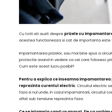
Cu totii ati auzit despre
prizele cu impamantar
acestea functioneaza si cat de importanta este fo
Impamantarea prizelor, sau mai bine spus a circuit
protectie avand in vedere ca cei care folosesc p
Cum este acest lucru posibil?
Pentru a explica ce inseamna impamantarea pr
reprezinta curentul electric
. Circuitul electric
faza si nul unde, in cazul impamantarii, circuitul
aflat sub tensiune reprezinta faza.
Ce se intampla cand un aparat, fie ca vorbim 