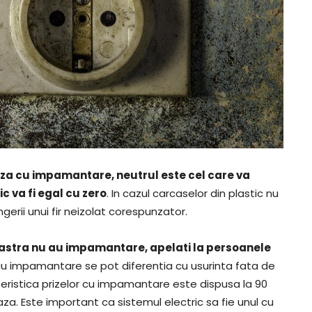
riza cu impamantare, neutrul este cel care va
c va fi egal cu zero
. In cazul carcaselor din plastic nu
ngerii unui fir neizolat corespunzator.
voastra nu au impamantare, apelati la persoanele
e cu impamantare se pot diferentia cu usurinta fata de
eristica prizelor cu impamantare este dispusa la 90
za. Este important ca sistemul electric sa fie unul cu