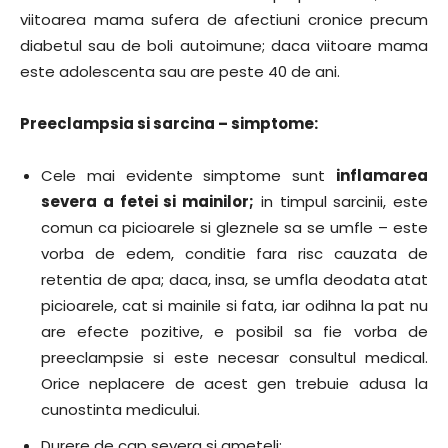
viitoarea mama sufera de afectiuni cronice precum
diabetul sau de boli autoimune; daca viitoare mama
este adolescenta sau are peste 40 de ani.
Preeclampsia si sarcina – simptome:
Cele mai evidente simptome sunt
inflamarea
severa a fetei si mainilor;
in timpul sarcinii, este
comun ca picioarele si gleznele sa se umfle – este
vorba de edem, conditie fara risc cauzata de
retentia de apa; daca, insa, se umfla deodata atat
picioarele, cat si mainile si fata, iar odihna la pat nu
are efecte pozitive, e posibil sa fie vorba de
preeclampsie si este necesar consultul medical.
Orice neplacere de acest gen trebuie adusa la
cunostinta medicului.
Durere de cap severa si ameteli;