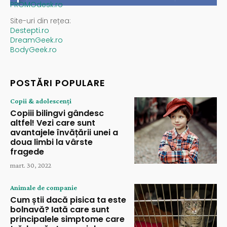
PROMOdesk.ro
Site-uri din rețea:
Destepti.ro
DreamGeek.ro
BodyGeek.ro
POSTĂRI POPULARE
Copii & adolescenți
Copiii bilingvi gândesc
altfel! Vezi care sunt
avantajele învățării unei a
doua limbi la vârste
fragede
mart. 30, 2022
Animale de companie
Cum știi dacă pisica ta este
bolnavă? Iată care sunt
principalele simptome care