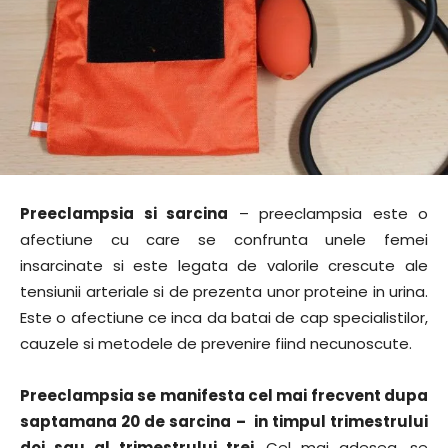
Preeclampsia si sarcina
– preeclampsia este o
afectiune cu care se confrunta unele femei
insarcinate si este legata de valorile crescute ale
tensiunii arteriale si de prezenta unor proteine in urina.
Este o afectiune ce inca da batai de cap specialistilor,
cauzele si metodele de prevenire fiind necunoscute.
Preeclampsia se manifesta cel mai frecvent dupa
saptamana 20 de sarcina – in timpul trimestrului
doi sau al trimestrului trei
. Cel mai adesea, se