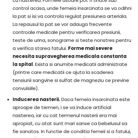
cu nasterea. Formele usoare pot fi tinute sub
control acasa, unde femeia insarcinata se va odihni
la pat si isi va controla regulat presiunea arteriala.
La repausul la pat se vor adauga frecvente
controale medicale pentru verificarea presiunii,
teste de urina, sonograme si teste nonstres pentru
a verifica starea fatului.
Forme mai severe
necesita supravegherea medicala constanta
la spital
. Exista si anumite medicatii administrate
(printre care medicatii ce ajuta la scaderea
tensiunii sangvine si sulfat de magneziu ce previne
convulsiile).
Inducerea nasterii.
Daca femeia insarcinata este
aproape de termen, i se va induce artificial
nasterea, iar cu cat termenul nasterii era mai
apropiat, cu atat sunt mari sanse ca bebelusul sa
fie sanatos. In functie de conditia femeii si a fatului,