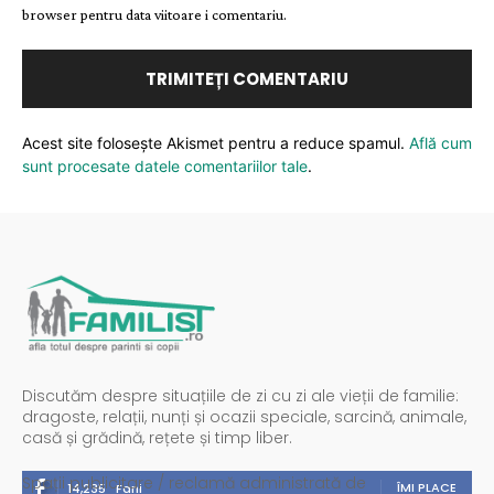
browser pentru data viitoare i comentariu.
Acest site folosește Akismet pentru a reduce spamul.
Află cum
sunt procesate datele comentariilor tale
.
Discutăm despre situațiile de zi cu zi ale vieții de familie:
dragoste, relații, nunți și ocazii speciale, sarcină, animale,
casă și grădină, rețete și timp liber.
Spații publicitare / reclamă administrată de
ÎMI PLACE
14,235
Fani