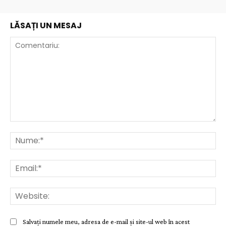
LĂSAȚI UN MESAJ
Comentariu:
Nu
Ema
Web
Salvați numele meu, adresa de e-mail și site-ul web în acest