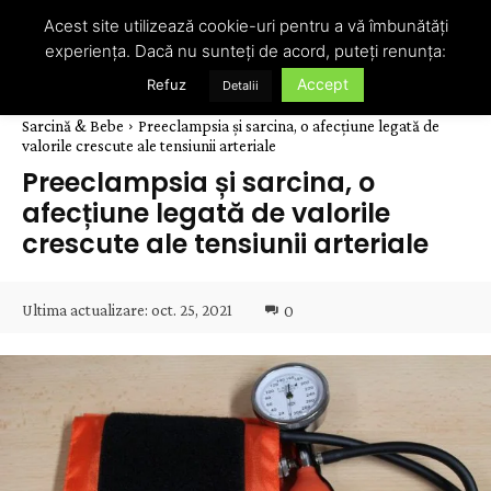
Acest site utilizează cookie-uri pentru a vă îmbunătăți
experiența. Dacă nu sunteți de acord, puteți renunța:
Accept
Refuz
Detalii
Sarcină & Bebe
Preeclampsia și sarcina, o afecțiune legată de
valorile crescute ale tensiunii arteriale
Preeclampsia și sarcina, o
afecțiune legată de valorile
crescute ale tensiunii arteriale
Ultima actualizare:
oct. 25, 2021
0