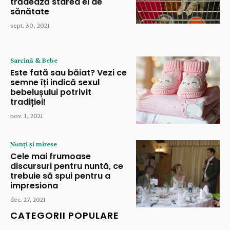
trădează starea ei de
sănătate
sept. 30, 2021
Sarcină & Bebe
Este fată sau băiat? Vezi ce
semne îți indică sexul
bebelușului potrivit
tradiției!
nov. 1, 2021
Nunți și mirese
Cele mai frumoase
discursuri pentru nuntă, ce
trebuie să spui pentru a
impresiona
dec. 27, 2021
CATEGORII POPULARE