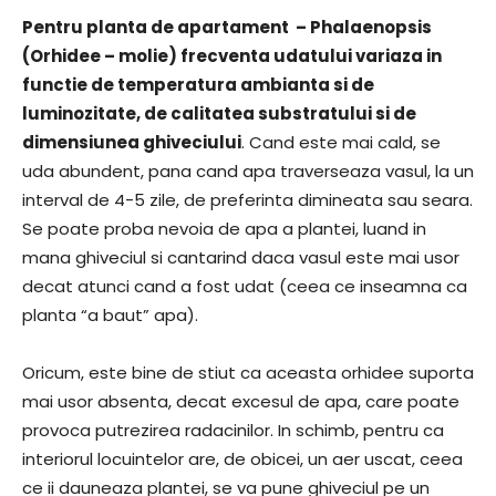
Pentru planta de apartament – Phalaenopsis
(Orhidee – molie) frecventa udatului variaza in
functie de temperatura ambianta si de
luminozitate, de calitatea substratului si de
dimensiunea ghiveciului
. Cand este mai cald, se
uda abundent, pana cand apa traverseaza vasul, la un
interval de 4-5 zile, de preferinta dimineata sau seara.
Se poate proba nevoia de apa a plantei, luand in
mana ghiveciul si cantarind daca vasul este mai usor
decat atunci cand a fost udat (ceea ce inseamna ca
planta “a baut” apa).
Oricum, este bine de stiut ca aceasta orhidee suporta
mai usor absenta, decat excesul de apa, care poate
provoca putrezirea radacinilor. In schimb, pentru ca
interiorul locuintelor are, de obicei, un aer uscat, ceea
ce ii dauneaza plantei, se va pune ghiveciul pe un