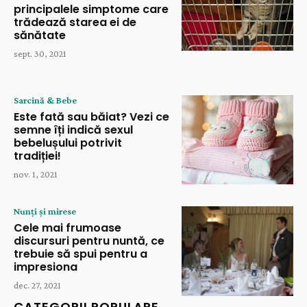
principalele simptome care
trădează starea ei de
sănătate
sept. 30, 2021
Sarcină & Bebe
Este fată sau băiat? Vezi ce
semne îți indică sexul
bebelușului potrivit
tradiției!
nov. 1, 2021
Nunți și mirese
Cele mai frumoase
discursuri pentru nuntă, ce
trebuie să spui pentru a
impresiona
dec. 27, 2021
CATEGORII POPULARE