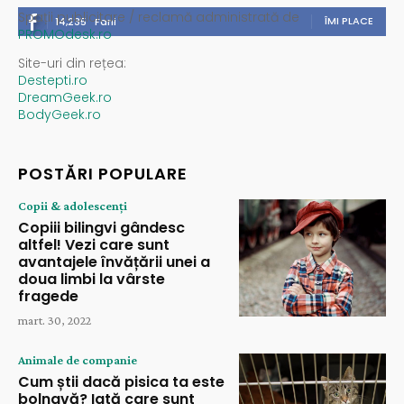
Spații publicitare / reclamă administrată de
ÎMI PLACE
14,235
Fani
PROMOdesk.ro
Site-uri din rețea:
Destepti.ro
DreamGeek.ro
BodyGeek.ro
POSTĂRI POPULARE
Copii & adolescenți
Copiii bilingvi gândesc
altfel! Vezi care sunt
avantajele învățării unei a
doua limbi la vârste
fragede
mart. 30, 2022
Animale de companie
Cum știi dacă pisica ta este
bolnavă? Iată care sunt