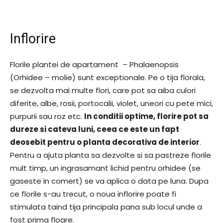
Inflorire
Florile plantei de apartament – Phalaenopsis
(Orhidee – molie) sunt exceptionale. Pe o tija florala,
se dezvolta mai multe flori, care pot sa aiba culori
diferite, albe, rosii, portocalii, violet, uneori cu pete mici,
purpurii sau roz etc.
In conditii optime, florire pot sa
dureze si cateva luni, ceea ce este un fapt
deosebit pentru o planta decorativa de interior
.
Pentru a ajuta planta sa dezvolte si sa pastreze florile
mult timp, un ingrasamant lichid pentru orhidee (se
gaseste in comert) se va aplica o data pe luna. Dupa
ce florile s-au trecut, o noua inflorire poate fi
stimulata taind tija principala pana sub locul unde a
fost prima floare.