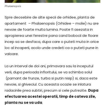
Phalaenopsis
Spre deosebire de alte specii de orhidee, planta de
apartament – Phalaenopsis (Orhidee – molie) nu are
nevoie de foarte multa lumina. Poate fi asezata in
apropierea unei ferestre pana cand bobocii de floare
incep sa se desfaca, dupa care o puteti muta in orice
loc al incaperii, acolo unde credeti ca o puteti pune in
valoare.
La un interval de doi ani, primavara sau la inceputul
verii, dupa perioada infloritului, se va schimba solul
(pamant de frunze, turba si putin nisip) si, daca este
nevoie, si ghiveciul. Cu aceasta ocazie se inlatura
radacinile prea subtiri, precum si cele putrezite.
Dupa
efectuarea acestei operatii, timp de cateva zile,
planta nu se va uda
.