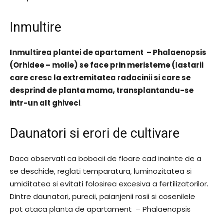
Inmultire
Inmultirea plantei de apartament – Phalaenopsis
(Orhidee – molie) se face prin meristeme (lastarii
care cresc la extremitatea radacinii si care se
desprind de planta mama, transplantandu-se
intr-un alt ghiveci
.
Daunatori si erori de cultivare
Daca observati ca bobocii de floare cad inainte de a
se deschide, reglati temparatura, luminozitatea si
umiditatea si evitati folosirea excesiva a fertilizatorilor.
Dintre daunatori, purecii, paianjenii rosii si cosenilele
pot ataca planta de apartament – Phalaenopsis