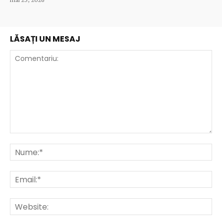
LĂSAȚI UN MESAJ
Comentariu:
Nu
Ema
Web