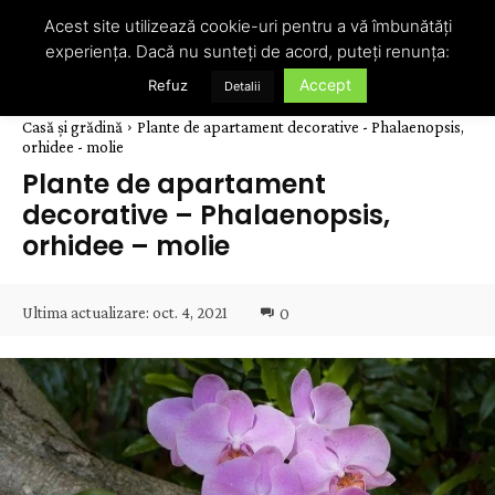
Acest site utilizează cookie-uri pentru a vă îmbunătăți
experiența. Dacă nu sunteți de acord, puteți renunța:
Accept
Refuz
Detalii
Casă și grădină
Plante de apartament decorative - Phalaenopsis,
orhidee - molie
Plante de apartament
decorative – Phalaenopsis,
orhidee – molie
Ultima actualizare:
oct. 4, 2021
0