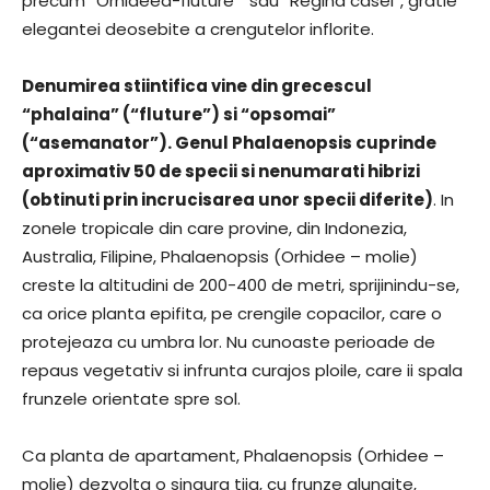
precum “Orhideea-fluture” sau “Regina casei”, gratie
elegantei deosebite a crengutelor inflorite.
Denumirea stiintifica vine din grecescul
“phalaina” (“fluture”) si “opsomai”
(“asemanator”). Genul Phalaenopsis cuprinde
aproximativ 50 de specii si nenumarati hibrizi
(obtinuti prin incrucisarea unor specii diferite)
. In
zonele tropicale din care provine, din Indonezia,
Australia, Filipine, Phalaenopsis (Orhidee – molie)
creste la altitudini de 200-400 de metri, sprijinindu-se,
ca orice planta epifita, pe crengile copacilor, care o
protejeaza cu umbra lor. Nu cunoaste perioade de
repaus vegetativ si infrunta curajos ploile, care ii spala
frunzele orientate spre sol.
Ca planta de apartament, Phalaenopsis (Orhidee –
molie) dezvolta o singura tija, cu frunze alungite,