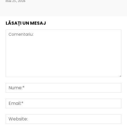
mai 25, 2026
LĂSAȚI UN MESAJ
Comentariu:
Nu
Ema
Web