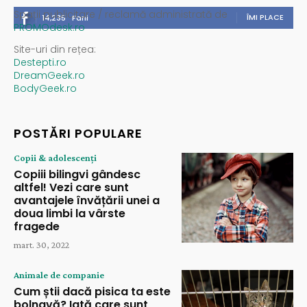
Spații publicitare / reclamă administrată de
ÎMI PLACE
14,235
Fani
PROMOdesk.ro
Site-uri din rețea:
Destepti.ro
DreamGeek.ro
BodyGeek.ro
POSTĂRI POPULARE
Copii & adolescenți
Copiii bilingvi gândesc
altfel! Vezi care sunt
avantajele învățării unei a
doua limbi la vârste
fragede
mart. 30, 2022
Animale de companie
Cum știi dacă pisica ta este
bolnavă? Iată care sunt