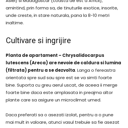
Asiei) si Madagascar (coasta de est a Africii),
amintind, prin forma sa, de tinuturile exotice, insorite,
unde creste, in stare naturala, pana la 8-10 metri
inaltime.
Cultivare si ingrijire
Planta de apartament – Chrysalidocarpus
lutescens (Areca) are nevoie de caldura si lumina
(filtrata) pentru a se dezvolta
. Langa o fereastra
orientata spre sud sau spre est se va simti foarte
bine. Suporta cu greu aerul uscat, de aceea ii merge
foarte bine daca este amplasata in preajma altor
plante care sa asigure un microclimat umed.
Daca preferati sa o asezati izolat, pentru a o pune
mai mult in valoare, atunci vasul trebuie sa fie asezat