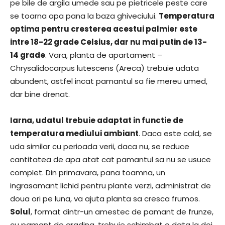
pe bile de argila umede sau pe pietricele peste care
se toarna apa pana la baza ghiveciului.
Temperatura
optima pentru cresterea acestui palmier este
intre 18-22 grade Celsius, dar nu mai putin de 13-
14 grade
. Vara, planta de apartament –
Chrysalidocarpus lutescens (Areca) trebuie udata
abundent, astfel incat pamantul sa fie mereu umed,
dar bine drenat.
Iarna, udatul trebuie adaptat in functie de
temperatura mediului ambiant
. Daca este cald, se
uda similar cu perioada verii, daca nu, se reduce
cantitatea de apa atat cat pamantul sa nu se usuce
complet. Din primavara, pana toamna, un
ingrasamant lichid pentru plante verzi, administrat de
doua ori pe luna, va ajuta planta sa cresca frumos.
Solul
, format dintr-un amestec de pamant de frunze,
cu pamant de gradina, trebuie schimbat o data la doi