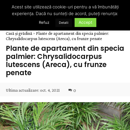
Acest site utilizează cookie-uri pentru a vă îmbunătăți
experiența. Dacă nu sunteți de acord, puteți renunța:
Accept
Refuz
Detalii
Casă și grădină
Plante de apartament din specia palmier:
Chrysalidocarpus lutescens (Areca), cu frunze penate
Plante de apartament din specia
palmier: Chrysalidocarpus
lutescens (Areca), cu frunze
penate
Ultima actualizare:
oct. 4, 2021
0