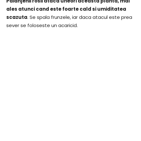
Paianjenii rosii ataca uneori aceasta planta, mai
ales atunci cand este foarte cald si umiditatea
scazuta
. Se spala frunzele, iar daca atacul este prea
sever se foloseste un acaricid.