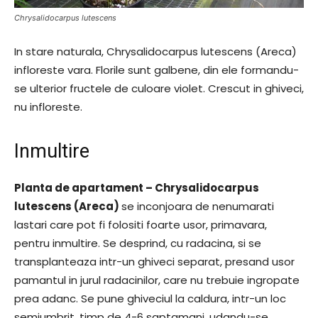
Chrysalidocarpus lutescens
In stare naturala, Chrysalidocarpus lutescens (Areca)
infloreste vara. Florile sunt galbene, din ele formandu-
se ulterior fructele de culoare violet. Crescut in ghiveci,
nu infloreste.
Inmultire
Planta de apartament – Chrysalidocarpus
lutescens (Areca)
se inconjoara de nenumarati
lastari care pot fi folositi foarte usor, primavara,
pentru inmultire. Se desprind, cu radacina, si se
transplanteaza intr-un ghiveci separat, presand usor
pamantul in jurul radacinilor, care nu trebuie ingropate
prea adanc. Se pune ghiveciul la caldura, intr-un loc
semiumbrit, timp de 4-6 saptamani, udandu-se