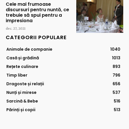
Cele mai frumoase
discursuri pentru nuntă, ce
trebuie să spui pentru a
impresiona
dec. 27, 2021
CATEGORII POPULARE
Animale de companie
1040
Casă și grădină
1013
Rețete culinare
893
Timp liber
796
Dragoste și relații
656
Nunți și mirese
537
Sarcină & Bebe
516
Părinți și copii
513