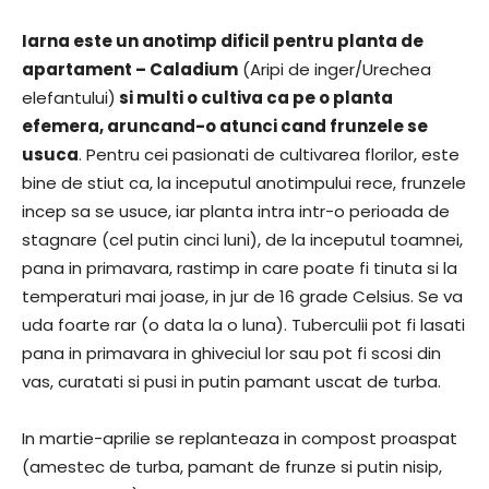
Iarna este un anotimp dificil pentru planta de
apartament – Caladium
(Aripi de inger/Urechea
elefantului)
si multi o cultiva ca pe o planta
efemera, aruncand-o atunci cand frunzele se
usuca
. Pentru cei pasionati de cultivarea florilor, este
bine de stiut ca, la inceputul anotimpului rece, frunzele
incep sa se usuce, iar planta intra intr-o perioada de
stagnare (cel putin cinci luni), de la inceputul toamnei,
pana in primavara, rastimp in care poate fi tinuta si la
temperaturi mai joase, in jur de 16 grade Celsius. Se va
uda foarte rar (o data la o luna). Tuberculii pot fi lasati
pana in primavara in ghiveciul lor sau pot fi scosi din
vas, curatati si pusi in putin pamant uscat de turba.
In martie-aprilie se replanteaza in compost proaspat
(amestec de turba, pamant de frunze si putin nisip,