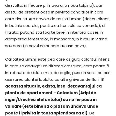
dezvolta, in fiecare primavara, o noua tulpina), dar
destul de pretentioasa in privinta conditiilor in care
este tinuta. Are nevoie de multa lumina (dar nu direct,
in bataia soarelui, pentru ca frunzele se vor arde), ci
filtrata, putand sta foarte bine in interiorul casei, in
apropierea ferestrelor, in mansarda, in birou, in vitrine
sau sere (in cazul celor care au asa ceva).
Calitatea luminii este cea care asigura coloritul intens,
la care se adauga umiditatea crescuta, care poate fi
intretinuta de bilute mici de argila, puse in vas, sau prin
asezarea plantei laolalta cu alte ghivece de flori.
In
aceasta situatie, exista, insa, dezavantajul ca
planta de apartament – Caladium (Aripi de
inger/Urechea elefantului) sa nu fie pusa in
valoare (este bine sa o plasam undeva unde
poate fi privita in toata splendoarea ei)
. De