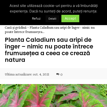
Acest site utilizează cookie-uri pentru a vă îmbunătăți
experiența. Dacă nu sunteți de acord, puteți renunța:
Accept
Refuz
Detalii
Casă și grădină
Planta Caladium sau aripi de înger - nimic nu
poate întrece frumusețea...
Planta Caladium sau aripi de
înger – nimic nu poate întrece
frumusețea a ceea ce crează
natura
Ultima actualizare:
oct. 4, 2021
0