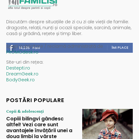
Discutăm despre situațiile de zi cu zi ale vieții de familie:
dragoste, relații, nunți și ocazii speciale, sarcină, animale,
casă și grădină, rețete și timp liber.
Spații publicitare / reclamă administrată de
ÎMI PLACE
14,235
Fani
PROMOdesk.ro
Site-uri din rețea:
Destepti.ro
DreamGeek.ro
BodyGeek.ro
POSTĂRI POPULARE
Copii & adolescenți
Copiii bilingvi gândesc
altfel! Vezi care sunt
avantajele învățării unei a
doua limbi la vârste