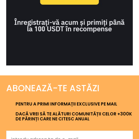
ABONEAZĂ-TE ASTĂZI
PENTRU A PRIMI INFORMAȚII EXCLUSIVE PE MAIL
DACĂ VREI SĂ TE ALĂTURI COMUNITĂȚII CELOR +300K
DE PĂRINȚI CARE NE CITESC ANUAL