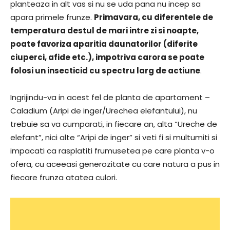
planteaza in alt vas si nu se uda pana nu incep sa
apara primele frunze.
Primavara, cu diferentele de
temperatura destul de mari intre zi si noapte,
poate favoriza aparitia daunatorilor (diferite
ciuperci, afide etc.), impotriva carora se poate
folosi un insecticid cu spectru larg de actiune
.
Ingrijindu-va in acest fel de planta de apartament –
Caladium (Aripi de inger/Urechea elefantului), nu
trebuie sa va cumparati, in fiecare an, alta “Ureche de
elefant”, nici alte “Aripi de inger” si veti fi si multumiti si
impacati ca rasplatiti frumusetea pe care planta v-o
ofera, cu aceeasi generozitate cu care natura a pus in
fiecare frunza atatea culori.