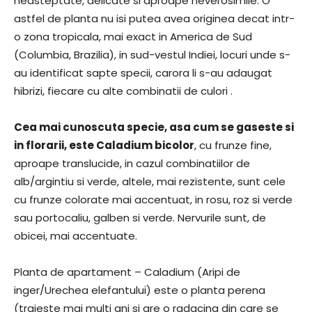
neasteptate, delicate si aproape neverosimile. O
astfel de planta nu isi putea avea originea decat intr-
o zona tropicala, mai exact in America de Sud
(Columbia, Brazilia), in sud-vestul Indiei, locuri unde s-
au identificat sapte specii, carora li s-au adaugat
hibrizi, fiecare cu alte combinatii de culori .
Cea mai cunoscuta specie, asa cum se gaseste si
in florarii, este Caladium bicolor
, cu frunze fine,
aproape translucide, in cazul combinatiilor de
alb/argintiu si verde, altele, mai rezistente, sunt cele
cu frunze colorate mai accentuat, in rosu, roz si verde
sau portocaliu, galben si verde. Nervurile sunt, de
obicei, mai accentuate.
Planta de apartament – Caladium (Aripi de
inger/Urechea elefantului) este o planta perena
(traieste mai multi ani si are o radacina din care se