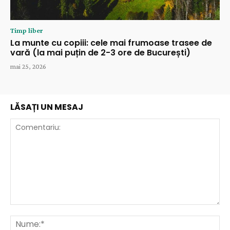
Timp liber
La munte cu copiii: cele mai frumoase trasee de
vară (la mai puțin de 2-3 ore de București)
mai 25, 2026
LĂSAȚI UN MESAJ
Comentariu:
Nu