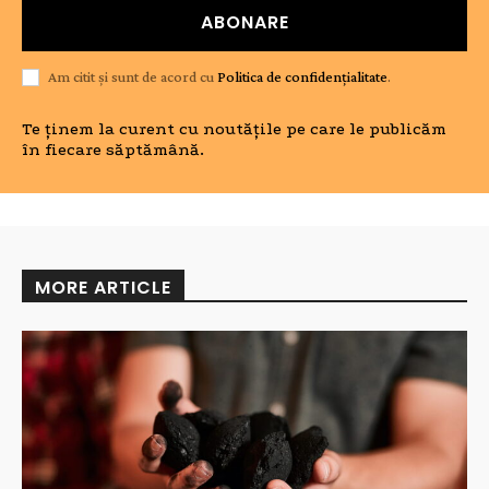
ABONARE
Am citit și sunt de acord cu
Politica de confidențialitate
.
Te ținem la curent cu noutățile pe care le publicăm
în fiecare săptămână.
MORE ARTICLE