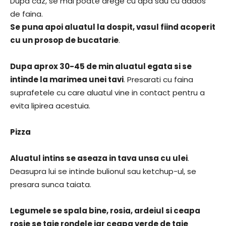
Dupa caz, se mai poate drege cu apa sau cu adaos
de faina.
Se puna apoi aluatul la dospit, vasul fiind acoperit
cu un prosop de bucatarie
.
Dupa aprox 30-45 de min aluatul egata si se
intinde la marimea unei tavi
. Presarati cu faina
suprafetele cu care aluatul vine in contact pentru a
evita lipirea acestuia.
Pizza
Aluatul intins se aseaza in tava unsa cu ulei
.
Deasupra lui se intinde bulionul sau ketchup-ul, se
presara sunca taiata.
Legumele se spala bine, rosia, ardeiul si ceapa
rosie se taie rondele iar ceapa verde de taie