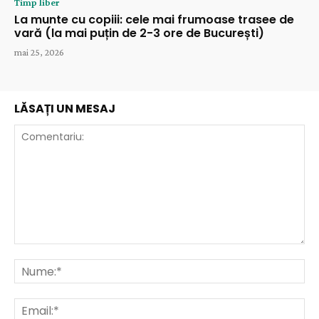
Timp liber
La munte cu copiii: cele mai frumoase trasee de
vară (la mai puțin de 2-3 ore de București)
mai 25, 2026
LĂSAȚI UN MESAJ
Comentariu:
Nu
Ema