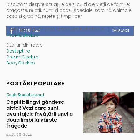
Discutăm despre situațiile de zi cu zi ale vieții de familie:
dragoste, relații, nunți și ocazii speciale, sarcină, animale,
casă și grădină, rețete și timp liber.
Spații publicitare / reclamă administrată de
ÎMI PLACE
14,235
Fani
PROMOdesk.ro
Site-uri din rețea:
Destepti.ro
DreamGeek.ro
BodyGeek.ro
POSTĂRI POPULARE
Copii & adolescenți
Copiii bilingvi gândesc
altfel! Vezi care sunt
avantajele învățării unei a
doua limbi la vârste
fragede
mart. 30, 2022