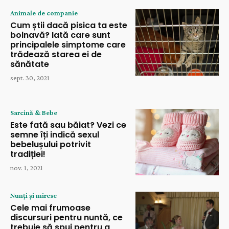
Animale de companie
Cum știi dacă pisica ta este
bolnavă? Iată care sunt
principalele simptome care
trădează starea ei de
sănătate
sept. 30, 2021
Sarcină & Bebe
Este fată sau băiat? Vezi ce
semne îți indică sexul
bebelușului potrivit
tradiției!
nov. 1, 2021
Nunți și mirese
Cele mai frumoase
discursuri pentru nuntă, ce
trebuie să spui pentru a