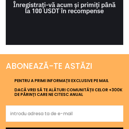
ABONEAZĂ-TE ASTĂZI
PENTRU A PRIMI INFORMAȚII EXCLUSIVE PE MAIL
DACĂ VREI SĂ TE ALĂTURI COMUNITĂȚII CELOR +300K
DE PĂRINȚI CARE NE CITESC ANUAL