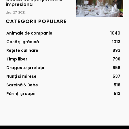
impresiona
dec. 27, 2021
CATEGORII POPULARE
Animale de companie
1040
Casă și grădină
1013
Rețete culinare
893
Timp liber
796
Dragoste și relații
656
Nunți și mirese
537
Sarcină & Bebe
516
Părinți și copii
513