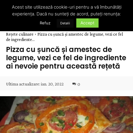
Acest site utilizează cookie-uri pentru a vă îmbunătăți
experiența. Dacă nu sunteți de acord, puteți renunța:
Accept
Refuz
Detalii
Rețete culinare
Pizza cu șuncă și amestec de legume, vezi ce fel
de ingrediente...
Pizza cu șuncă și amestec de
legume, vezi ce fel de ingrediente
ai nevoie pentru această rețetă
Ultima actualizare:
ian. 20, 2022
0