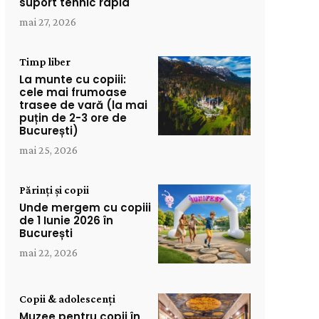
suport tehnic rapid
mai 27, 2026
Timp liber
La munte cu copiii:
cele mai frumoase
trasee de vară (la mai
puțin de 2-3 ore de
București)
mai 25, 2026
Părinți și copii
Unde mergem cu copiii
de 1 Iunie 2026 în
București
mai 22, 2026
Copii & adolescenți
Muzee pentru copii în