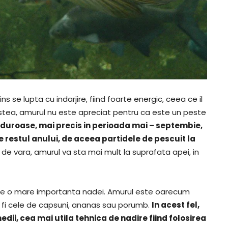
s se lupta cu indarjire, fiind foarte energic, ceea ce il
estea, amurul nu este apreciat pentru ca este un peste
alduroase, mai precis in perioada mai – septembie,
restul anului, de aceea partidele de pescuit la
 de vara, amurul va sta mai mult la suprafata apei, in
rde o mare importanta nadei. Amurul este oarecum
 fi cele de capsuni, ananas sau porumb.
In acest fel,
dii, cea mai utila tehnica de nadire fiind folosirea