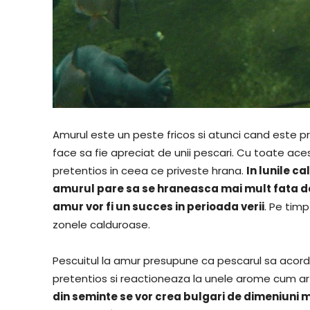
Amurul este un peste fricos si atunci cand este prin
face sa fie apreciat de unii pescari. Cu toate ac
pretentios in ceea ce priveste hrana.
In lunile c
amurul pare sa se hraneasca mai mult fata de 
amur vor fi un succes in perioada verii
. Pe timp
zonele calduroase.
Pescuitul la amur presupune ca pescarul sa aco
pretentios si reactioneaza la unele arome cum ar
din seminte se vor crea bulgari de dimeniuni me