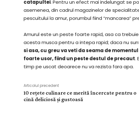
catapultei
. Pentru un efect mai indelungat se po
asemenea, din cadrul magazinelor de specialitate
pescuitului la amur, porumbul fiind “mancarea” pr
Amurul este un peste foarte rapid, asa ca trebuie 
acesta musca pentru a intepa rapid; daca nu suntet
si asa, cu greu va veti da seama de momentul
foarte usor, fiind un peste destul de precaut
.
timp pe uscat deoarece nu va rezista fara apa.
Articolul precedent
10 rețete culinare ce merită încercate pentru o
cină deliciosă și gustoasă