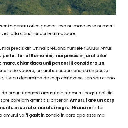
esanta pentru orice pescar, insa nu mare este numarul
veti afla citind randurile urmatoare.
, mai precis din China, preluand numele fluviului Amur.
pe teritoriul Romaniei, mai precis in jurul ailor
e mare, chiar daca unii pescari il considera un
puncte de vedere, amurul se aseamana cu un peste
cut si cu denumirea de crap chinezesc, ten sau cteno.
ii de amur si anume amurul alb si amurul negru, cel din
spre care am amintit si anterior.
Amurul are un corp
gnanta in cazul amurului negru
.
Hrana
acestui
amurul va fi gasit in zonele in care apa este mai