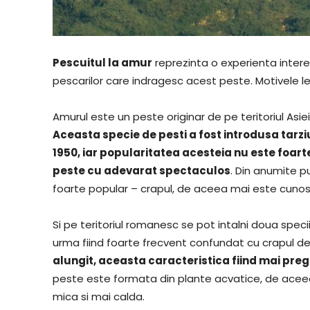
Pescuitul la amur
reprezinta o experienta inter
pescarilor care indragesc acest peste. Motivele le 
Amurul este un peste originar de pe teritoriul Asiei
Aceasta specie de pesti a fost introdusa tarziu 
1950, iar popularitatea acesteia nu este foart
peste cu adevarat spectaculos
. Din anumite 
foarte popular – crapul, de aceea mai este cunos
Si pe teritoriul romanesc se pot intalni doua spec
urma fiind foarte frecvent confundat cu crapul de
alungit, aceasta caracteristica fiind mai pre
peste este formata din plante acvatice, de aceea 
mica si mai calda.