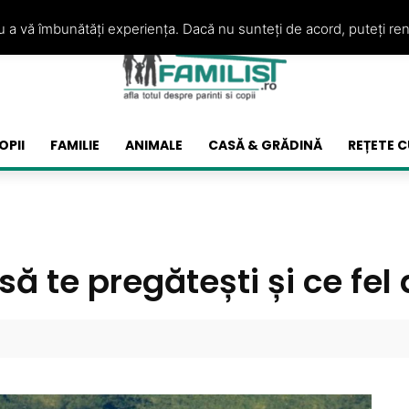
ru a vă îmbunătăți experiența. Dacă nu sunteți de acord, puteți re
OPII
FAMILIE
ANIMALE
CASĂ & GRĂDINĂ
REȚETE C
ă te pregătești și ce fel