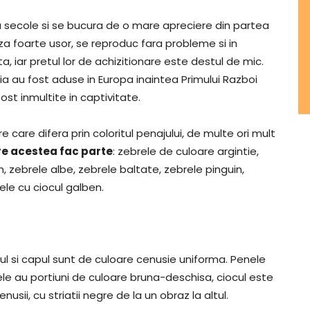
 secole si se bucura de o mare apreciere din partea
a foarte usor, se reproduc fara probleme si in
a, iar pretul lor de achizitionare este destul de mic.
a au fost aduse in Europa inaintea Primului Razboi
st inmultite in captivitate.
care difera prin coloritul penajului, de multe ori mult
re acestea fac parte
: zebrele de culoare argintie,
, zebrele albe, zebrele baltate, zebrele pinguin,
ele cu ciocul galben.
 gatul si capul sunt de culoare cenusie uniforma. Penele
ele au portiuni de culoare bruna-deschisa, ciocul este
enusii, cu striatii negre de la un obraz la altul.