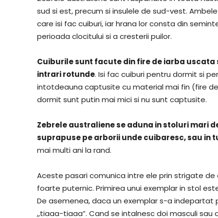
sud si est, precum si insulele de sud-vest. Ambele s
care isi fac cuiburi, iar hrana lor consta din semi
perioada clocitului si a cresterii puilor.
Cuiburile sunt facute din fire de iarba uscata
intrari rotunde
. Isi fac cuiburi pentru dormit si p
intotdeauna captusite cu material mai fin (fire de
dormit sunt putin mai mici si nu sunt captusite.
Zebrele australiene se aduna in stoluri mari d
suprapuse pe arborii unde cuibaresc, sau in tu
mai multi ani la rand.
Aceste pasari comunica intre ele prin strigate d
foarte puternic. Primirea unui exemplar in stol est
De asemenea, daca un exemplar s-a indepartat pr
,,tiaaa-tiaaa”. Cand se intalnesc doi masculi sau