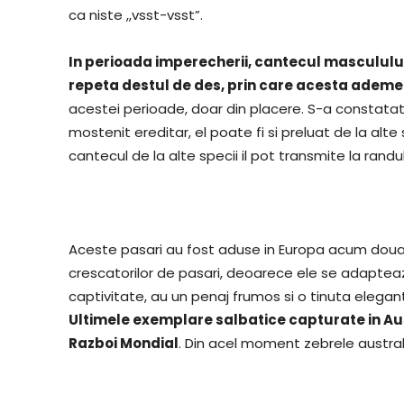
ca niste ,,vsst-vsst”.
In perioada imperecherii, cantecul mascululu
repeta destul de des, prin care acesta adem
acestei perioade, doar din placere. S-a constatat
mostenit ereditar, el poate fi si preluat de la alt
cantecul de la alte specii il pot transmite la randul
Aceste pasari au fost aduse in Europa acum doua
crescatorilor de pasari, deoarece ele se adapteaz
captivitate, au un penaj frumos si o tinuta elegant
Ultimele exemplare salbatice capturate in Aus
Razboi Mondial
. Din acel moment zebrele australi