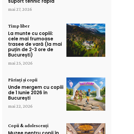
suport tehnic rapid
mai 27, 2026
Timp liber
La munte cu copiii:
cele mai frumoase
trasee de vară (la mai
puțin de 2-3 ore de
București)
mai 25, 2026
Părinți și copii
Unde mergem cu copiii
de 1 Iunie 2026 în
București
mai 22, 2026
Copii & adolescenți
Muzee pentru copii în