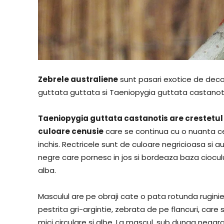
Zebrele australiene
sunt pasari exotice de deco
guttata guttata si Taeniopygia guttata castanoti
Taeniopygia guttata castanotis are crestetul 
culoare cenusie
care se continua cu o nuanta ce
inchis. Rectricele sunt de culoare negricioasa si au 
negre care pornesc in jos si bordeaza baza ciocu
alba.
Masculul are pe obraji cate o pata rotunda rugini
pestrita gri-argintie, zebrata de pe flancuri, care 
mici circulare si albe. La mascul, sub dunga neagr