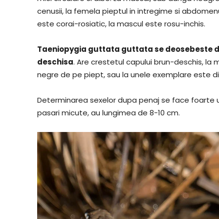
cenusii, la femela pieptul in intregime si abdom
este corai-rosiatic, la mascul este rosu-inchis.
Taeniopygia guttata guttata se deosebeste de
deschisa
. Are crestetul capului brun-deschis, l
negre de pe piept, sau la unele exemplare este di
Determinarea sexelor dupa penaj se face foarte u
pasari micute, au lungimea de 8-10 cm.