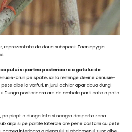
r, reprezentate de doua subspecii: Taeniopygia
s.
capului si partea posterioara a gatului de
nusie-brun pe spate, iar la reminge devine cenusie-
pete albe la varfuri. In jurul ochilor apar doua dungi
lui. Dunga posterioara are de ambele parti cate o pata
e, pe piept o dunga lata si neagra desparte zona
sub aripi si pe partile laterale are pene castanii cu pete
a, partea inferioara a pieptului si abdomenul sunt albe-