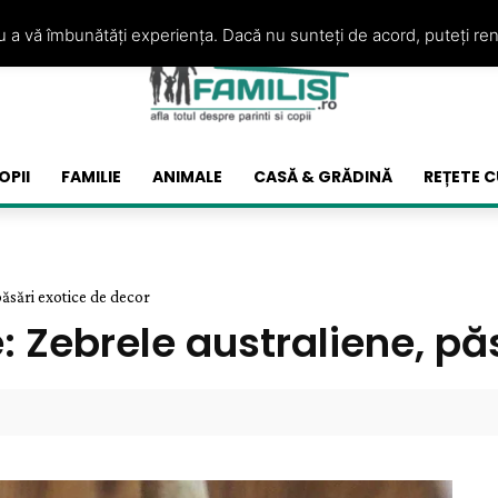
ru a vă îmbunătăți experiența. Dacă nu sunteți de acord, puteți re
OPII
FAMILIE
ANIMALE
CASĂ & GRĂDINĂ
REȚETE C
păsări exotice de decor
e: Zebrele australiene, pă