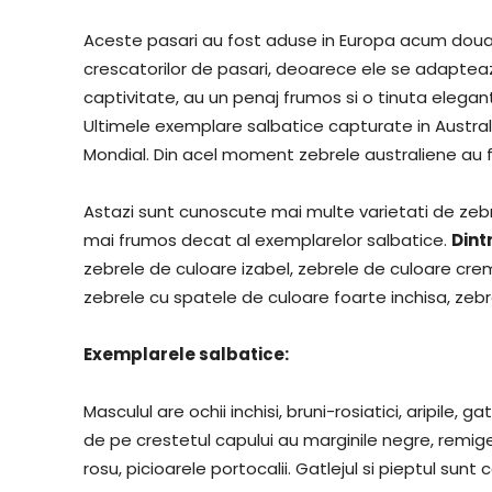
Aceste pasari au fost aduse in Europa acum doua
crescatorilor de pasari, deoarece ele se adapteaz
captivitate, au un penaj frumos si o tinuta elegant
Ultimele exemplare salbatice capturate in Australi
Mondial. Din acel moment zebrele australiene au fo
Astazi sunt cunoscute mai multe varietati de zebre 
mai frumos decat al exemplarelor salbatice.
Dint
zebrele de culoare izabel, zebrele de culoare crem
zebrele cu spatele de culoare foarte inchisa, zebr
Exemplarele salbatice:
Masculul are ochii inchisi, bruni-rosiatici, aripile,
de pe crestetul capului au marginile negre, remig
rosu, picioarele portocalii. Gatlejul si pieptul sunt c