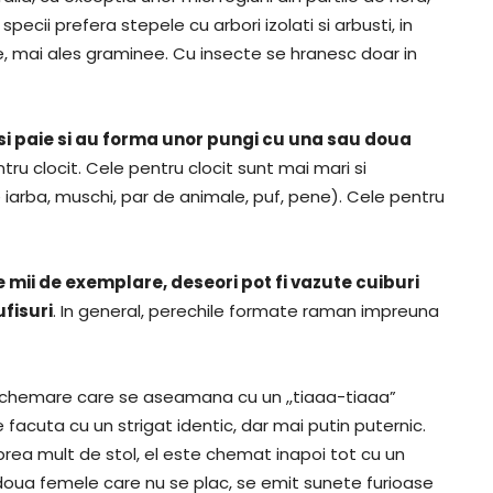
pecii prefera stepele cu arbori izolati si arbusti, in
nte, mai ales graminee. Cu insecte se hranesc doar in
 si paie si au forma unor pungi cu una sau doua
entru clocit. Cele pentru clocit sunt mai mari si
 iarba, muschi, par de animale, puf, pene). Cele pentru
e mii de exemplare, deseori pot fi vazute cuiburi
fisuri
. In general, perechile formate raman impreuna
e chemare care se aseamana cu un ,,tiaaa-tiaaa”
e facuta cu un strigat identic, dar mai putin puternic.
ea mult de stol, el este chemat inapoi tot cu un
 doua femele care nu se plac, se emit sunete furioase