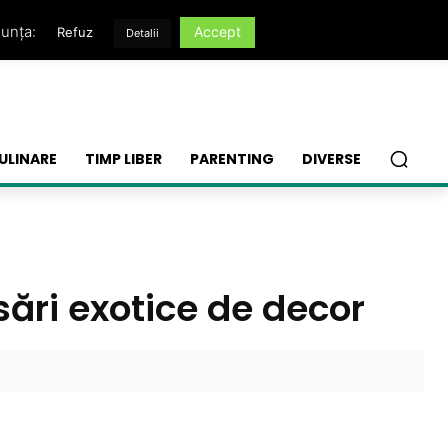
nunța:
Accept
Refuz
Detalii
ULINARE
TIMP LIBER
PARENTING
DIVERSE
sări exotice de decor