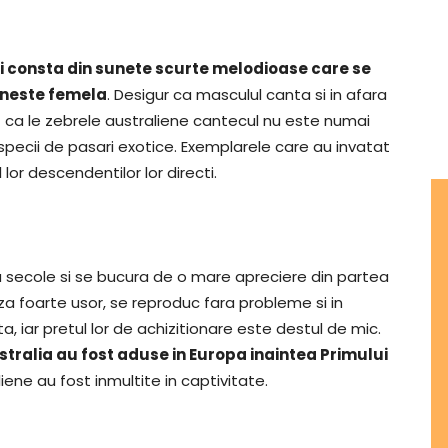
i consta din sunete scurte melodioase care se
eneste femela
. Desigur ca masculul canta si in afara
 ca le zebrele australiene cantecul nu este numai
e specii de pasari exotice. Exemplarele care au invatat
 lor descendentilor lor directi.
 secole si se bucura de o mare apreciere din partea
a foarte usor, se reproduc fara probleme si in
a, iar pretul lor de achizitionare este destul de mic.
tralia au fost aduse in Europa inaintea Primului
ene au fost inmultite in captivitate.