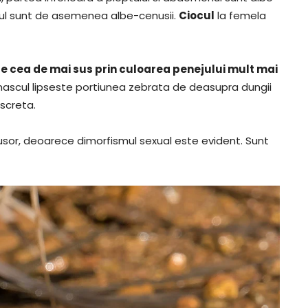
enul sunt de asemenea albe-cenusii.
Ciocul
la femela
 cea de mai sus prin culoarea penejului mult mai
a mascul lipseste portiunea zebrata de deasupra dungii
screta.
sor, deoarece dimorfismul sexual este evident. Sunt