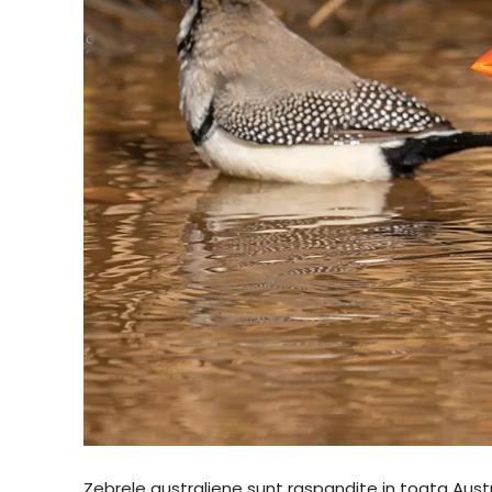
Zebrele australiene sunt raspandite in toata Austra