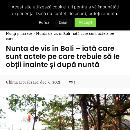
Acest site utilizează cookie-uri pentru a vă îmbunătăți
experiența. Dacă nu sunteți de acord, puteți renunța:
Accept
Refuz
Detalii
Nunți și mirese
Nunta de vis în Bali - iată care sunt actele pe
care...
Nunta de vis în Bali – iată care
sunt actele pe care trebuie să le
obții înainte și după nuntă
Ultima actualizare:
dec. 6, 2021
1