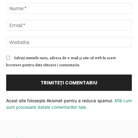
Nu
Ema
Web
Salvați numele meu, adresa de e-mail și site-ul web în acest
browser pentru data viitoare i comentariu.
Acest site folosește Akismet pentru a reduce spamul.
Află cum
sunt procesate datele comentariilor tale
.