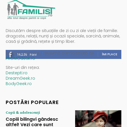
Discutăm despre situațiile de zi cu zi ale vieții de familie:
dragoste, relații, nunți și ocazii speciale, sarcină, animale,
casă și grădină, rețete și timp liber.
Spații publicitare / reclamă administrată de
ÎMI PLACE
14,235
Fani
PROMOdesk.ro
Site-uri din rețea:
Destepti.ro
DreamGeek.ro
BodyGeek.ro
POSTĂRI POPULARE
Copii & adolescenți
Copiii bilingvi gândesc
altfel! Vezi care sunt