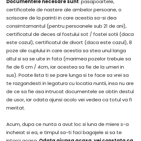
Documentele necesare sunt
: pasapoartele,
certificatele de nastere ale ambelor persoane, o
scrisoare de la parinti in care acestia sa-si dea
consimtamantul (pentru persoanele sub 21 de ani),
certificatul de deces al fostului sot / fostei sotii (daca
este cazul), certificatul de divort (daca este cazul), 8
poze ale cuplului in care acestia sa stea unul langa
altul si sa se uite in fata (marimea pozelor trebuie sa
fie de 6 cm / 4cm, iar acestea sa fie de la umeri in
sus). Poate lista ti se pare lunga si te face sa vrei sa
te razgandesti in legatura cu locatia nuntii, insa nu are
de ce sa fie asa intrucat documentele se obtin destul
de usor, iar odata ajunsi acolo vei vedea ca totul va fi
meritat.
Acum, dupa ce nunta a avut loc si luna de miere s-a
incheiat si ea, e timpul sa-ti faci bagajele si sa te
intorci acasa.
Odata ajunsa acasa, vei constata ca