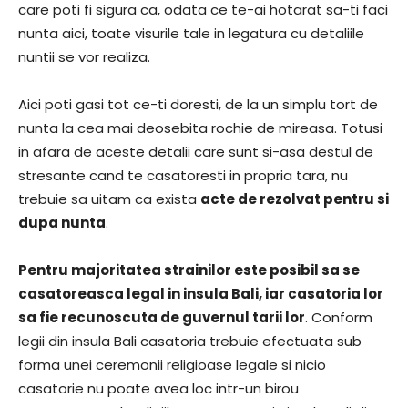
care poti fi sigura ca, odata ce te-ai hotarat sa-ti faci
nunta aici, toate visurile tale in legatura cu detaliile
nuntii se vor realiza.
Aici poti gasi tot ce-ti doresti, de la un simplu tort de
nunta la cea mai deosebita rochie de mireasa. Totusi
in afara de aceste detalii care sunt si-asa destul de
stresante cand te casatoresti in propria tara, nu
trebuie sa uitam ca exista
acte de rezolvat pentru si
dupa nunta
.
Pentru majoritatea strainilor este posibil sa se
casatoreasca legal in insula Bali, iar casatoria lor
sa fie recunoscuta de guvernul tarii lor
. Conform
legii din insula Bali casatoria trebuie efectuata sub
forma unei ceremonii religioase legale si nicio
casatorie nu poate avea loc intr-un birou