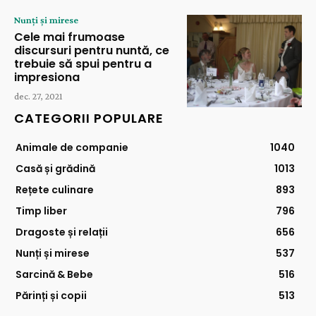
Nunți și mirese
Cele mai frumoase
discursuri pentru nuntă, ce
trebuie să spui pentru a
impresiona
dec. 27, 2021
CATEGORII POPULARE
Animale de companie
1040
Casă și grădină
1013
Rețete culinare
893
Timp liber
796
Dragoste și relații
656
Nunți și mirese
537
Sarcină & Bebe
516
Părinți și copii
513