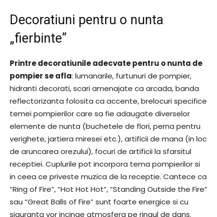
Decoratiuni pentru o nunta
„fierbinte”
Printre decoratiunile adecvate pentru o nunta de
pompier se afla
: lumanarile, furtunuri de pompier,
hidranti decorati, scari amenajate ca arcada, banda
reflectorizanta folosita ca accente, brelocuri specifice
temei pompierilor care sa fie adaugate diverselor
elemente de nunta (buchetele de flori, perna pentru
verighete, jartiera miresei etc.), artificii de mana (in loc
de aruncarea orezului), focuri de artificii la sfarsitul
receptiei. Cuplurile pot incorpora tema pompierilor si
in ceea ce priveste muzica de la receptie. Cantece ca
“Ring of Fire”, “Hot Hot Hot”, “Standing Outside the Fire”
sau “Great Balls of Fire” sunt foarte energice si cu
siguranta vor incinge atmosfera pe ringul de dans.