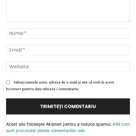
Comentariu:
Nu
Ema
Web
Salvați numele meu, adresa de e-mail și site-ul web în acest
browser pentru data viitoare i comentariu.
Acest site folosește Akismet pentru a reduce spamul.
Află cum
sunt procesate datele comentariilor tale
.