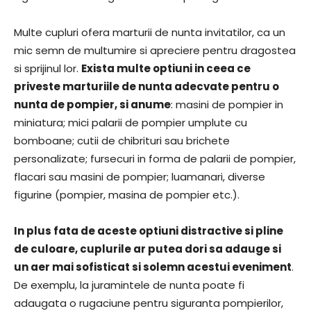
Multe cupluri ofera marturii de nunta invitatilor, ca un
mic semn de multumire si apreciere pentru dragostea
si sprijinul lor.
Exista multe optiuni in ceea ce
priveste marturiile de nunta adecvate pentru o
nunta de pompier, si anume
: masini de pompier in
miniatura; mici palarii de pompier umplute cu
bomboane; cutii de chibrituri sau brichete
personalizate; fursecuri in forma de palarii de pompier,
flacari sau masini de pompier; luamanari, diverse
figurine (pompier, masina de pompier etc.).
In plus fata de aceste optiuni distractive si pline
de culoare, cuplurile ar putea dori sa adauge si
un aer mai sofisticat si solemn acestui eveniment
.
De exemplu, la juramintele de nunta poate fi
adaugata o rugaciune pentru siguranta pompierilor,