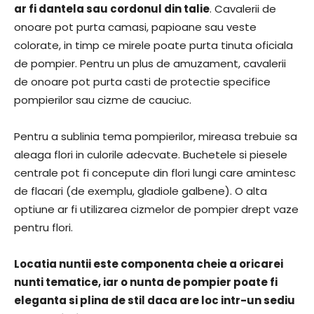
ar fi dantela sau cordonul din talie
. Cavalerii de
onoare pot purta camasi, papioane sau veste
colorate, in timp ce mirele poate purta tinuta oficiala
de pompier. Pentru un plus de amuzament, cavalerii
de onoare pot purta casti de protectie specifice
pompierilor sau cizme de cauciuc.
Pentru a sublinia tema pompierilor, mireasa trebuie sa
aleaga flori in culorile adecvate. Buchetele si piesele
centrale pot fi concepute din flori lungi care amintesc
de flacari (de exemplu, gladiole galbene). O alta
optiune ar fi utilizarea cizmelor de pompier drept vaze
pentru flori.
Locatia nuntii este componenta cheie a oricarei
nunti tematice, iar o nunta de pompier poate fi
eleganta si plina de stil daca are loc intr-un sediu