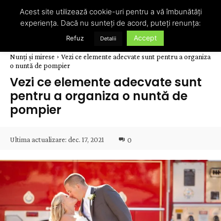
Acest site utilizează cookie-uri pentru a vă îmbunătăți
experiența. Dacă nu sunteți de acord, puteți renunța:
Accept
Refuz
Detalii
Nunți și mirese
Vezi ce elemente adecvate sunt pentru a organiza
o nuntă de pompier
Vezi ce elemente adecvate sunt
pentru a organiza o nuntă de
pompier
Ultima actualizare:
dec. 17, 2021
0