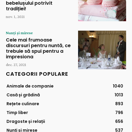
bebelușului potrivit
tradiției!
nov. 1, 2021
Nunți și mirese
Cele mai frumoase
discursuri pentru nuntă, ce
trebuie să spui pentru a
impresiona
dec. 27, 2021
CATEGORII POPULARE
Animale de companie
1040
Casă și grădină
1013
Rețete culinare
893
Timp liber
796
Dragoste și relații
656
Nunți și mirese
537