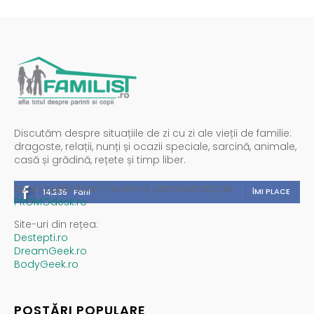
Discutăm despre situațiile de zi cu zi ale vieții de familie:
dragoste, relații, nunți și ocazii speciale, sarcină, animale,
casă și grădină, rețete și timp liber.
Spații publicitare / reclamă administrată de
ÎMI PLACE
14,235
Fani
PROMOdesk.ro
Site-uri din rețea:
Destepti.ro
DreamGeek.ro
BodyGeek.ro
POSTĂRI POPULARE