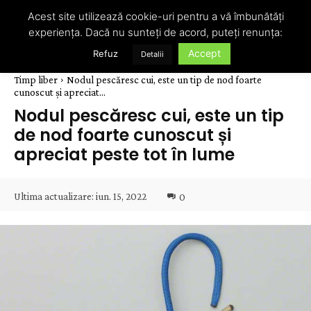
Acest site utilizează cookie-uri pentru a vă îmbunătăți
experiența. Dacă nu sunteți de acord, puteți renunța:
Accept
Refuz
Detalii
Timp liber
Nodul pescăresc cui, este un tip de nod foarte
cunoscut și apreciat...
Nodul pescăresc cui, este un tip
de nod foarte cunoscut și
apreciat peste tot în lume
Ultima actualizare:
iun. 15, 2022
0