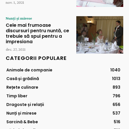
nov. 1, 2021
Nunți și mirese
Cele mai frumoase
discursuri pentru nuntă, ce
trebuie să spui pentru a
impresiona
dec. 27, 2021
CATEGORII POPULARE
Animale de companie
1040
Casă și grădină
1013
Rețete culinare
893
Timp liber
796
Dragoste și relații
656
Nunți și mirese
537
Sarcină & Bebe
516