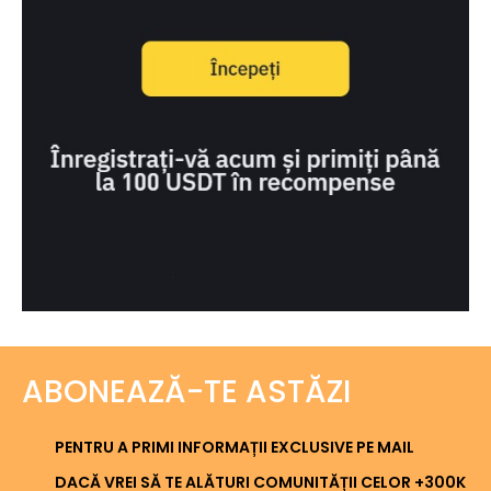
ABONEAZĂ-TE ASTĂZI
PENTRU A PRIMI INFORMAȚII EXCLUSIVE PE MAIL
DACĂ VREI SĂ TE ALĂTURI COMUNITĂȚII CELOR +300K