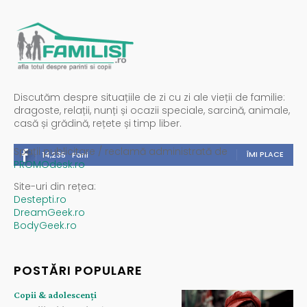
Discutăm despre situațiile de zi cu zi ale vieții de familie:
dragoste, relații, nunți și ocazii speciale, sarcină, animale,
casă și grădină, rețete și timp liber.
Spații publicitare / reclamă administrată de
ÎMI PLACE
14,235
Fani
PROMOdesk.ro
Site-uri din rețea:
Destepti.ro
DreamGeek.ro
BodyGeek.ro
POSTĂRI POPULARE
Copii & adolescenți