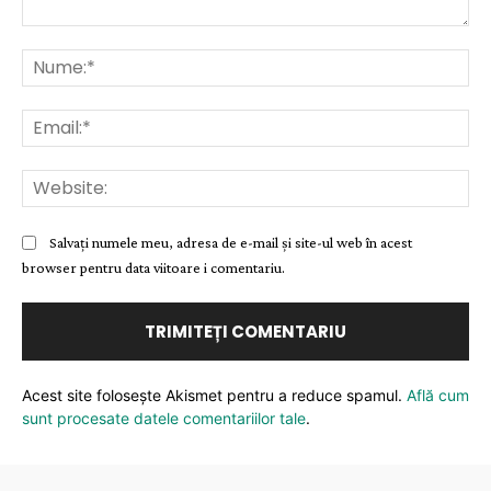
Comentariu:
Nu
Ema
Web
Salvați numele meu, adresa de e-mail și site-ul web în acest
browser pentru data viitoare i comentariu.
Acest site folosește Akismet pentru a reduce spamul.
Află cum
sunt procesate datele comentariilor tale
.