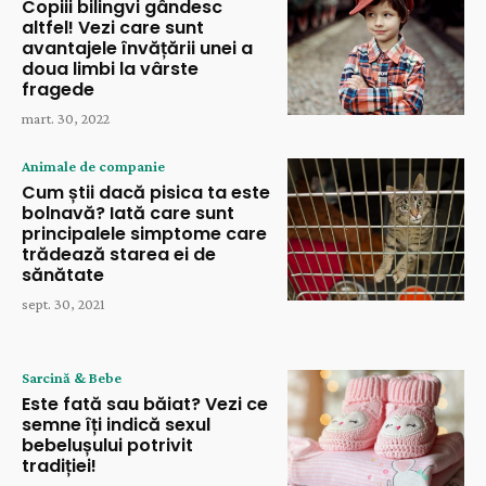
Copiii bilingvi gândesc
altfel! Vezi care sunt
avantajele învățării unei a
doua limbi la vârste
fragede
mart. 30, 2022
Animale de companie
Cum știi dacă pisica ta este
bolnavă? Iată care sunt
principalele simptome care
trădează starea ei de
sănătate
sept. 30, 2021
Sarcină & Bebe
Este fată sau băiat? Vezi ce
semne îți indică sexul
bebelușului potrivit
tradiției!