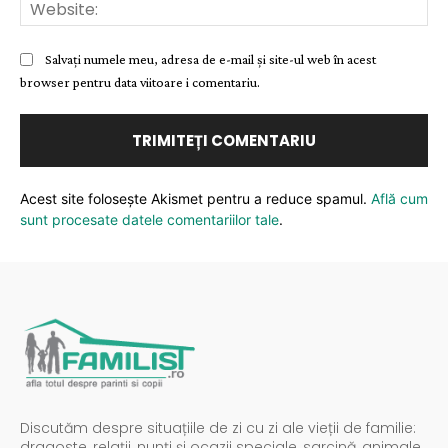
Web
Salvați numele meu, adresa de e-mail și site-ul web în acest
browser pentru data viitoare i comentariu.
Acest site folosește Akismet pentru a reduce spamul.
Află cum
sunt procesate datele comentariilor tale
.
Discutăm despre situațiile de zi cu zi ale vieții de familie:
dragoste, relații, nunți și ocazii speciale, sarcină, animale,