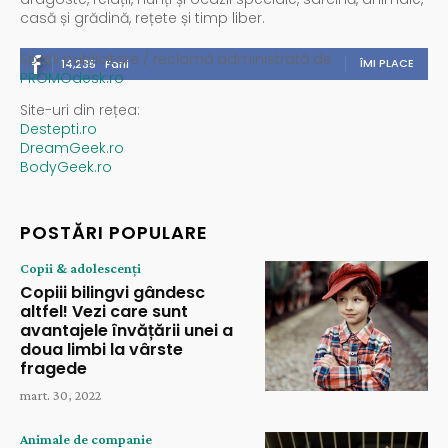
casă și grădină, rețete și timp liber.
Spații publicitare / reclamă administrată de
ÎMI PLACE
14,235
Fani
PROMOdesk.ro
Site-uri din rețea:
Destepti.ro
DreamGeek.ro
BodyGeek.ro
POSTĂRI POPULARE
Copii & adolescenți
Copiii bilingvi gândesc
altfel! Vezi care sunt
avantajele învățării unei a
doua limbi la vârste
fragede
mart. 30, 2022
Animale de companie