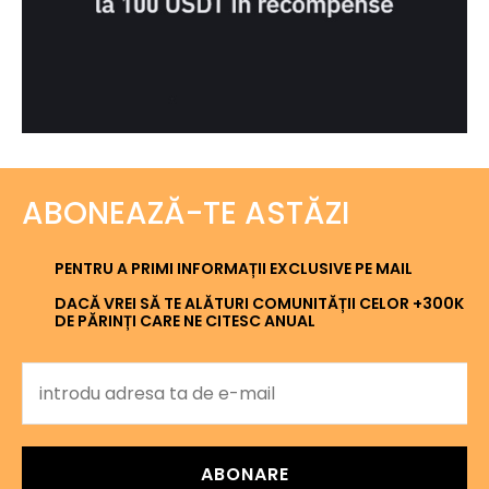
ABONEAZĂ-TE ASTĂZI
PENTRU A PRIMI INFORMAȚII EXCLUSIVE PE MAIL
DACĂ VREI SĂ TE ALĂTURI COMUNITĂȚII CELOR +300K
DE PĂRINȚI CARE NE CITESC ANUAL
ABONARE