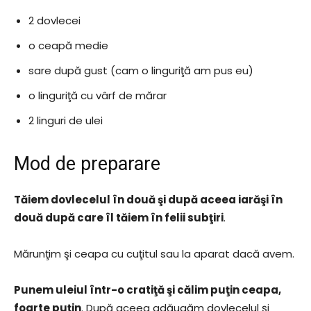
2 dovlecei
o ceapă medie
sare după gust (cam o linguriţă am pus eu)
o linguriţă cu vârf de mărar
2 linguri de ulei
Mod de preparare
Tăiem dovlecelul în două şi după aceea iarăşi în
două după care îl tăiem în felii subţiri
.
Mărunţim şi ceapa cu cuţitul sau la aparat dacă avem.
Punem uleiul într-o cratiţă şi călim puţin ceapa,
foarte puţin
. După aceea adăugăm dovlecelul şi