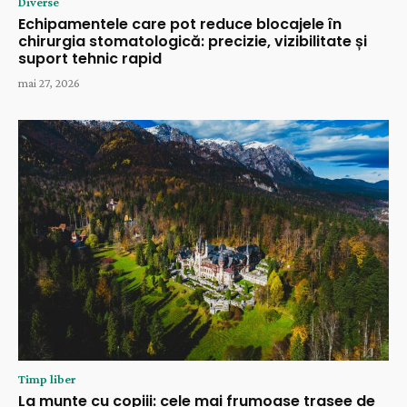
Diverse
Echipamentele care pot reduce blocajele în
chirurgia stomatologică: precizie, vizibilitate și
suport tehnic rapid
mai 27, 2026
Timp liber
La munte cu copiii: cele mai frumoase trasee de