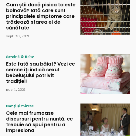
Cum știi dacă pisica ta este
bolnavă? Iată care sunt
principalele simptome care
trădează starea ei de
sănătate
sept. 30, 2021
Sarcină & Bebe
Este fată sau băiat? Vezi ce
semne îți indică sexul
bebelușului potrivit
tradiției!
nov. 1, 2021
Nunți și mirese
Cele mai frumoase
discursuri pentru nuntă, ce
trebuie să spui pentru a
impresiona