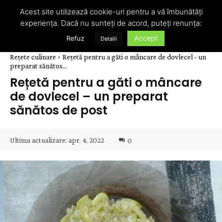
Acest site utilizează cookie-uri pentru a vă îmbunătăți
experiența. Dacă nu sunteți de acord, puteți renunța:
Accept
Refuz
Detalii
Rețete culinare
Rețetă pentru a găti o mâncare de dovlecel - un
preparat sănătos...
Rețetă pentru a găti o mâncare
de dovlecel – un preparat
sănătos de post
Ultima actualizare:
apr. 4, 2022
0