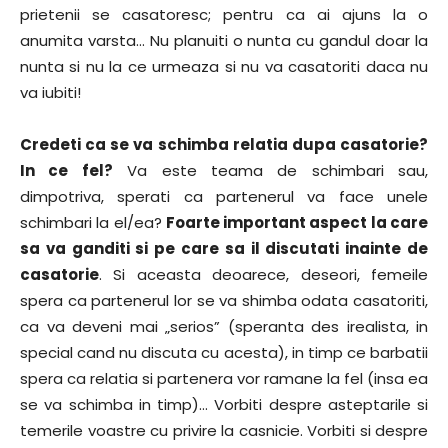
prietenii se casatoresc; pentru ca ai ajuns la o
anumita varsta… Nu planuiti o nunta cu gandul doar la
nunta si nu la ce urmeaza si nu va casatoriti daca nu
va iubiti!
Credeti ca se va schimba relatia dupa casatorie?
In ce fel?
Va este teama de schimbari sau,
dimpotriva, sperati ca partenerul va face unele
schimbari la el/ea?
Foarte important aspect la care
sa va ganditi si pe care sa il discutati inainte de
casatorie
. Si aceasta deoarece, deseori, femeile
spera ca partenerul lor se va shimba odata casatoriti,
ca va deveni mai „serios” (speranta des irealista, in
special cand nu discuta cu acesta), in timp ce barbatii
spera ca relatia si partenera vor ramane la fel (insa ea
se va schimba in timp)… Vorbiti despre asteptarile si
temerile voastre cu privire la casnicie. Vorbiti si despre