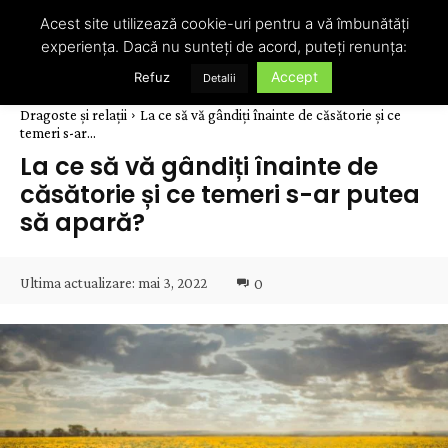
Acest site utilizează cookie-uri pentru a vă îmbunătăți
experiența. Dacă nu sunteți de acord, puteți renunța:
Accept
Refuz
Detalii
Dragoste și relații
La ce să vă gândiți înainte de căsătorie și ce
temeri s-ar...
La ce să vă gândiți înainte de
căsătorie și ce temeri s-ar putea
să apară?
Ultima actualizare:
mai 3, 2022
0