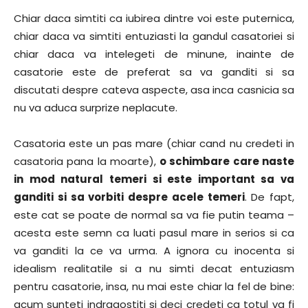
Chiar daca simtiti ca iubirea dintre voi este puternica,
chiar daca va simtiti entuziasti la gandul casatoriei si
chiar daca va intelegeti de minune, inainte de
casatorie este de preferat sa va ganditi si sa
discutati despre cateva aspecte, asa inca casnicia sa
nu va aduca surprize neplacute.
Casatoria este un pas mare (chiar cand nu credeti in
casatoria pana la moarte),
o schimbare care naste
in mod natural temeri si este important sa va
ganditi si sa vorbiti despre acele temeri
. De fapt,
este cat se poate de normal sa va fie putin teama –
acesta este semn ca luati pasul mare in serios si ca
va ganditi la ce va urma. A ignora cu inocenta si
idealism realitatile si a nu simti decat entuziasm
pentru casatorie, insa, nu mai este chiar la fel de bine:
acum sunteti indragostiti si deci credeti ca totul va fi