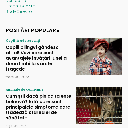
Destepti.ro
DreamGeek.ro
BodyGeek.ro
POSTĂRI POPULARE
Copii & adolescenți
Copiii bilingvi gândesc
altfel! Vezi care sunt
avantajele învățării unei a
doua limbi la vârste
fragede
mart. 30, 2022
Animale de companie
Cum știi dacă pisica ta este
bolnavă? Iată care sunt
principalele simptome care
trădează starea ei de
sănătate
sept. 30, 2021