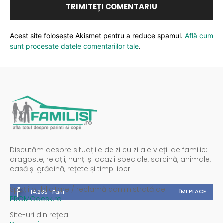
Acest site folosește Akismet pentru a reduce spamul.
Află cum
sunt procesate datele comentariilor tale
.
Discutăm despre situațiile de zi cu zi ale vieții de familie:
dragoste, relații, nunți și ocazii speciale, sarcină, animale,
casă și grădină, rețete și timp liber.
Spații publicitare / reclamă administrată de
ÎMI PLACE
14,235
Fani
PROMOdesk.ro
Site-uri din rețea: