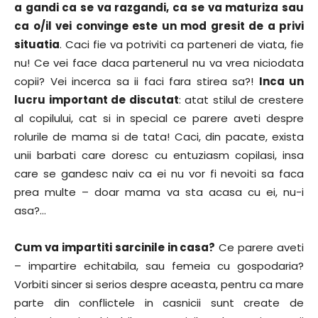
a gandi ca se va razgandi, ca se va maturiza sau
ca o/il vei convinge este un mod gresit de a privi
situatia
. Caci fie va potriviti ca parteneri de viata, fie
nu! Ce vei face daca partenerul nu va vrea niciodata
copii? Vei incerca sa ii faci fara stirea sa?!
Inca un
lucru important de discutat
: atat stilul de crestere
al copilului, cat si in special ce parere aveti despre
rolurile de mama si de tata! Caci, din pacate, exista
unii barbati care doresc cu entuziasm copilasi, insa
care se gandesc naiv ca ei nu vor fi nevoiti sa faca
prea multe – doar mama va sta acasa cu ei, nu-i
asa?…
Cum va impartiti sarcinile in casa?
Ce parere aveti
– impartire echitabila, sau femeia cu gospodaria?
Vorbiti sincer si serios despre aceasta, pentru ca mare
parte din conflictele in casnicii sunt create de