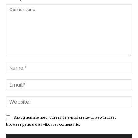
Comentariu:
Nu
Ema
Web
Salvați numele meu, adresa de e-mail și site-ul web în acest
browser pentru data viitoare i comentariu.