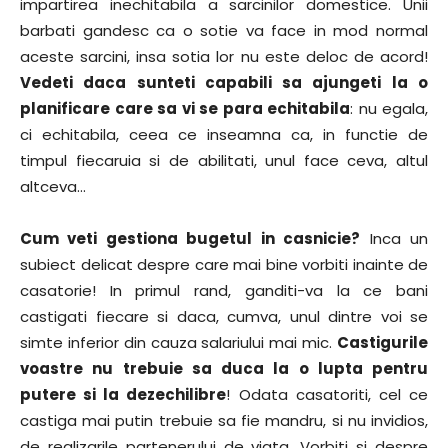
impartirea inechitabila a sarcinilor domestice. Unii
barbati gandesc ca o sotie va face in mod normal
aceste sarcini, insa sotia lor nu este deloc de acord!
Vedeti daca sunteti capabili sa ajungeti la o
planificare care sa vi se para echitabila
: nu egala,
ci echitabila, ceea ce inseamna ca, in functie de
timpul fiecaruia si de abilitati, unul face ceva, altul
altceva…
Cum veti gestiona bugetul in casnicie?
Inca un
subiect delicat despre care mai bine vorbiti inainte de
casatorie! In primul rand, ganditi-va la ce bani
castigati fiecare si daca, cumva, unul dintre voi se
simte inferior din cauza salariului mai mic.
Castigurile
voastre nu trebuie sa duca la o lupta pentru
putere si la dezechilibre
! Odata casatoriti, cel ce
castiga mai putin trebuie sa fie mandru, si nu invidios,
de realizarile partenerului de viata. Vorbiti si despre