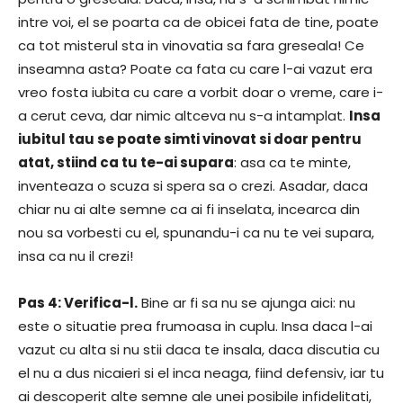
intre voi, el se poarta ca de obicei fata de tine, poate
ca tot misterul sta in vinovatia sa fara greseala! Ce
inseamna asta? Poate ca fata cu care l-ai vazut era
vreo fosta iubita cu care a vorbit doar o vreme, care i-
a cerut ceva, dar nimic altceva nu s-a intamplat.
Insa
iubitul tau se poate simti vinovat si doar pentru
atat, stiind ca tu te-ai supara
: asa ca te minte,
inventeaza o scuza si spera sa o crezi. Asadar, daca
chiar nu ai alte semne ca ai fi inselata, incearca din
nou sa vorbesti cu el, spunandu-i ca nu te vei supara,
insa ca nu il crezi!
Pas 4: Verifica-l.
Bine ar fi sa nu se ajunga aici: nu
este o situatie prea frumoasa in cuplu. Insa daca l-ai
vazut cu alta si nu stii daca te insala, daca discutia cu
el nu a dus nicaieri si el inca neaga, fiind defensiv, iar tu
ai descoperit alte semne ale unei posibile infidelitati,