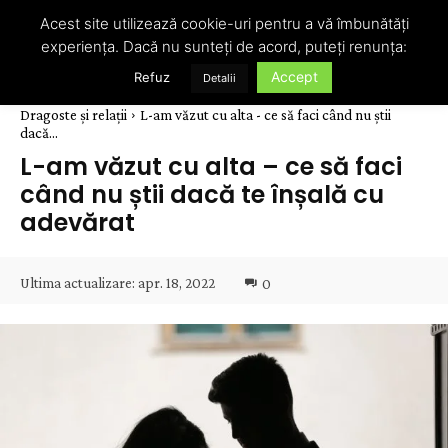
Acest site utilizează cookie-uri pentru a vă îmbunătăți
experiența. Dacă nu sunteți de acord, puteți renunța:
Accept
Refuz
Detalii
Dragoste și relații
L-am văzut cu alta - ce să faci când nu știi
dacă...
L-am văzut cu alta – ce să faci
când nu știi dacă te înșală cu
adevărat
Ultima actualizare:
apr. 18, 2022
0