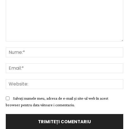
Comentariu:
Nu
Ema
Web
Salvați numele meu, adresa de e-mail și site-ul web în acest
browser pentru data viitoare i comentariu.