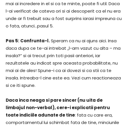
mai ai incredere in el si ca te minte, poate fi util. Daca
l-ai verificat de cateva ori si ai descoperit ca el nu era
unde ar fi trebuit sau a fost surprins iarasi impreuna cu
o fata, atunci…pasul 5.
Pas 5:
Confrunta-l.
Speram ca nu ai ajuns aici. Insa
daca dupa ce te-ai intrebat „l-am vazut cu alta – ma
insala?” si ai trecut prin toti pasii anteriori, iar
rezultatele au indicat spre aceasta probabilitate, nu
mai ai de ales! Spune-i ca ai dovezi si ca stii ca te
insala. Intreaba-l cine este ea. Vezi cum reactioneaza
si ce iti spune.
Daca inca neaga si pare sincer (nu uita de
limbajul non-verbal), cere-i explicatii pentru
toate indiciile adunate de tine
: fata cu care era,
comportamentul lui schimbat fata de tine, minciunile