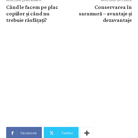
Când le facem pe plac
Conservarea în
copiilor și când nu
saramură – avantaje și
trebuie răsfățați?
dezavantaje
Facebook
Twitter