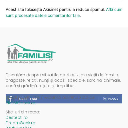
Acest site folosește Akismet pentru a reduce spamul.
Află cum
sunt procesate datele comentariilor tale
.
Discutăm despre situațiile de zi cu zi ale vieții de familie:
dragoste, relații, nunți și ocazii speciale, sarcină, animale,
casă și grădină, rețete și timp liber.
Spații publicitare / reclamă administrată de
ÎMI PLACE
14,235
Fani
PROMOdesk.ro
Site-uri din rețea:
Destepti.ro
DreamGeek.ro