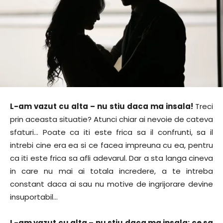
L-am vazut cu alta – nu stiu daca ma insala!
Treci
prin aceasta situatie? Atunci chiar ai nevoie de cateva
sfaturi… Poate ca iti este frica sa il confrunti, sa il
intrebi cine era ea si ce facea impreuna cu ea, pentru
ca iti este frica sa afli adevarul. Dar a sta langa cineva
in care nu mai ai totala incredere, a te intreba
constant daca ai sau nu motive de ingrijorare devine
insuportabil…
L-am vazut cu alta – nu stiu daca ma insala: ce sa