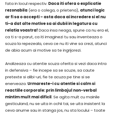
fata in locul respectiv.
Daca iti ofera o explicatie
rezonabila
(era o colega, o prietena),
atunci logic
ar fi sa o accepti – asta daca ai incredere si el nu
ti-a dat alte motive sa ai dubii in legatura cu
relatia voastra!
Daca insa neaga, spune ca nu era el,
ca ti s-a parut, ca iti imaginezi tu sau inventeaza o
scuza la repezeala, ceva ce nu iti vine sa crezi, atunci
de abia acum ai motive sa te ingrijorezi.
Analizeaza cu atentie scuza oferita si vezi daca intra
in defensiva – fie incepe sa se scuze, sa caute
pretexte si alibi-uri, fie te acuza pe tine si se
enerveaza.
Urmareste-i cu atentie si calm si
reactiile corporale: prin limbajul non-verbal
mintim mult mai dificil
. Se agita mult cu mainile
gesticuland, nu se uita in ochii tai, se uita insistent la
ceva anume sau in stanga jos, nu sta locului – toate