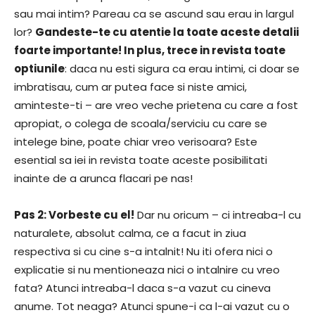
sau mai intim? Pareau ca se ascund sau erau in largul
lor?
Gandeste-te cu atentie la toate aceste detalii
foarte importante! In plus, trece in revista toate
optiunile
: daca nu esti sigura ca erau intimi, ci doar se
imbratisau, cum ar putea face si niste amici,
aminteste-ti – are vreo veche prietena cu care a fost
apropiat, o colega de scoala/serviciu cu care se
intelege bine, poate chiar vreo verisoara? Este
esential sa iei in revista toate aceste posibilitati
inainte de a arunca flacari pe nas!
Pas 2: Vorbeste cu el!
Dar nu oricum – ci intreaba-l cu
naturalete, absolut calma, ce a facut in ziua
respectiva si cu cine s-a intalnit! Nu iti ofera nici o
explicatie si nu mentioneaza nici o intalnire cu vreo
fata? Atunci intreaba-l daca s-a vazut cu cineva
anume. Tot neaga? Atunci spune-i ca l-ai vazut cu o