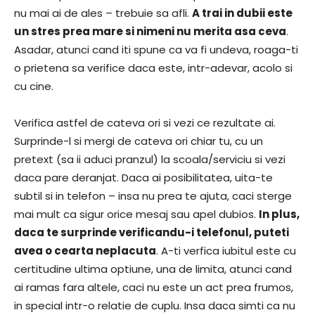
nu mai ai de ales – trebuie sa afli.
A trai in dubii este
un stres prea mare si nimeni nu merita asa ceva
.
Asadar, atunci cand iti spune ca va fi undeva, roaga-ti
o prietena sa verifice daca este, intr-adevar, acolo si
cu cine.
Verifica astfel de cateva ori si vezi ce rezultate ai.
Surprinde-l si mergi de cateva ori chiar tu, cu un
pretext (sa ii aduci pranzul) la scoala/serviciu si vezi
daca pare deranjat. Daca ai posibilitatea, uita-te
subtil si in telefon – insa nu prea te ajuta, caci sterge
mai mult ca sigur orice mesaj sau apel dubios.
In plus,
daca te surprinde verificandu-i telefonul, puteti
avea o cearta neplacuta
. A-ti verfica iubitul este cu
certitudine ultima optiune, una de limita, atunci cand
ai ramas fara altele, caci nu este un act prea frumos,
in special intr-o relatie de cuplu. Insa daca simti ca nu