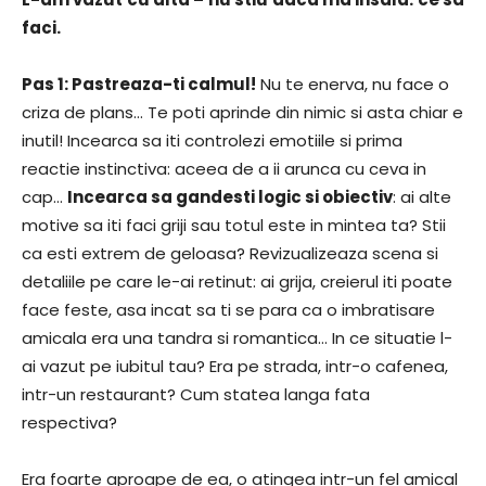
faci.
Pas 1: Pastreaza-ti calmul!
Nu te enerva, nu face o
criza de plans… Te poti aprinde din nimic si asta chiar e
inutil! Incearca sa iti controlezi emotiile si prima
reactie instinctiva: aceea de a ii arunca cu ceva in
cap…
Incearca sa gandesti logic si obiectiv
: ai alte
motive sa iti faci griji sau totul este in mintea ta? Stii
ca esti extrem de geloasa? Revizualizeaza scena si
detaliile pe care le-ai retinut: ai grija, creierul iti poate
face feste, asa incat sa ti se para ca o imbratisare
amicala era una tandra si romantica… In ce situatie l-
ai vazut pe iubitul tau? Era pe strada, intr-o cafenea,
intr-un restaurant? Cum statea langa fata
respectiva?
Era foarte aproape de ea, o atingea intr-un fel amical