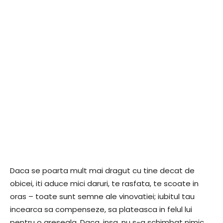
Daca se poarta mult mai dragut cu tine decat de
obicei, iti aduce mici daruri, te rasfata, te scoate in
oras – toate sunt semne ale vinovatiei; iubitul tau
incearca sa compenseze, sa plateasca in felul lui
pentru o greseala. Daca, insa, nu s-a schimbat nimic