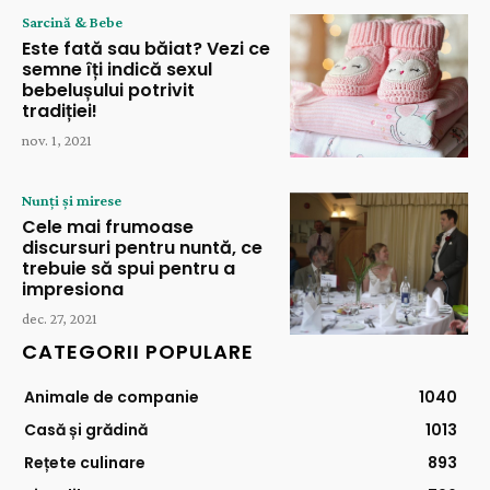
Sarcină & Bebe
Este fată sau băiat? Vezi ce
semne îți indică sexul
bebelușului potrivit
tradiției!
nov. 1, 2021
Nunți și mirese
Cele mai frumoase
discursuri pentru nuntă, ce
trebuie să spui pentru a
impresiona
dec. 27, 2021
CATEGORII POPULARE
Animale de companie
1040
Casă și grădină
1013
Rețete culinare
893