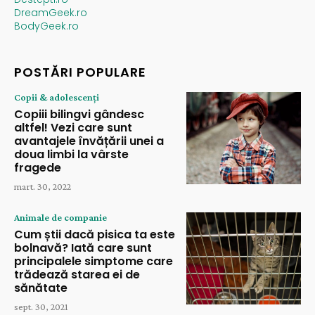
DreamGeek.ro
BodyGeek.ro
POSTĂRI POPULARE
Copii & adolescenți
Copiii bilingvi gândesc
altfel! Vezi care sunt
avantajele învățării unei a
doua limbi la vârste
fragede
mart. 30, 2022
Animale de companie
Cum știi dacă pisica ta este
bolnavă? Iată care sunt
principalele simptome care
trădează starea ei de
sănătate
sept. 30, 2021