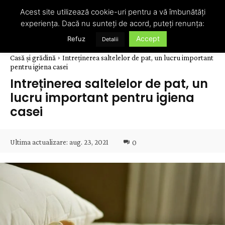
Acest site utilizează cookie-uri pentru a vă îmbunătăți
experiența. Dacă nu sunteți de acord, puteți renunța:
Accept
Refuz
Detalii
Casă și grădină
Intreținerea saltelelor de pat, un lucru important
pentru igiena casei
Intreținerea saltelelor de pat, un
lucru important pentru igiena
casei
Ultima actualizare:
aug. 23, 2021
0