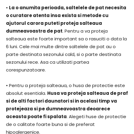
•
La o anumita perioada, saltelele de pat necesita
o curatare atenta insa exista si metode cu
ajutorul carora puteti proteja salteaua
dumneavoastra de pat
. Pentru a va proteja
salteaua este foarte important sa o rasuciti o data la
6 luni. Cele mai multe dintre saltelele de pat au o
parte destinata sezonului cald, si o parte destinata
sezonului rece. Asa ca utilizati partea
corespunzatoare.
• Pentru a proteja salteaua, o husa de protectie este
absolut esentiala.
Husa va proteja salteaua de praf
si de alti factori daunatori si in acelasi timp va
protejeaza si pe dumneavoastra deoarece
aceasta poate fi spalata
. Alegeti huse de protectie
de o calitate foarte buna si de preferat
hipoalergenice.