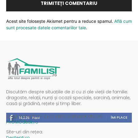
Acest site folosește Akismet pentru a reduce spamul.
Află cum
sunt procesate datele comentariilor tale
.
Discutăm despre situațiile de zi cu zi ale vieții de familie:
dragoste, relații, nunți și ocazii speciale, sarcină, animale,
casă și grădină, rețete și timp liber.
Spații publicitare / reclamă administrată de
ÎMI PLACE
14,235
Fani
PROMOdesk.ro
Site-uri din rețea:
Destepti.ro