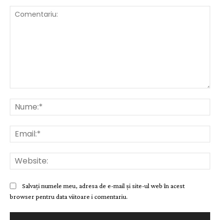
Comentariu:
Nu
Ema
Web
Salvați numele meu, adresa de e-mail și site-ul web în acest
browser pentru data viitoare i comentariu.