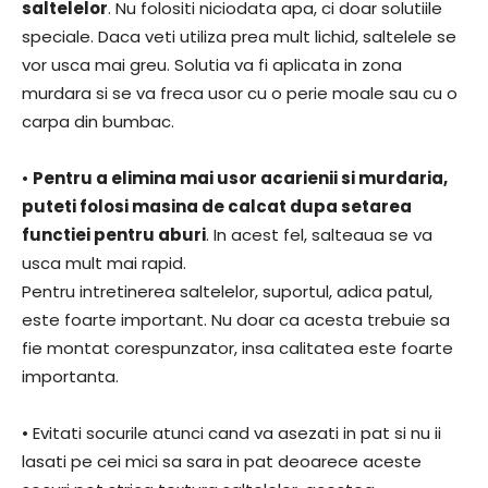
saltelelor
. Nu folositi niciodata apa, ci doar solutiile
speciale. Daca veti utiliza prea mult lichid, saltelele se
vor usca mai greu. Solutia va fi aplicata in zona
murdara si se va freca usor cu o perie moale sau cu o
carpa din bumbac.
•
Pentru a elimina mai usor acarienii si murdaria,
puteti folosi masina de calcat dupa setarea
functiei pentru aburi
. In acest fel, salteaua se va
usca mult mai rapid.
Pentru intretinerea saltelelor, suportul, adica patul,
este foarte important. Nu doar ca acesta trebuie sa
fie montat corespunzator, insa calitatea este foarte
importanta.
• Evitati socurile atunci cand va asezati in pat si nu ii
lasati pe cei mici sa sara in pat deoarece aceste