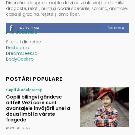
Discutăm despre situațiile de zi cu zi ale vieții de familie:
dragoste, relații, nunți și ocazii speciale, sarcină, animale,
casă și grădină, rețete și timp liber.
Spații publicitare / reclamă administrată de
ÎMI PLACE
14,235
Fani
PROMOdesk.ro
Site-uri din rețea:
Destepti.ro
DreamGeek.ro
BodyGeek.ro
POSTĂRI POPULARE
Copii & adolescenți
Copiii bilingvi gândesc
altfel! Vezi care sunt
avantajele învățării unei a
doua limbi la vârste
fragede
mart. 30, 2022