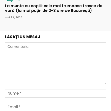
La munte cu copiii: cele mai frumoase trasee de
vară (la mai puțin de 2-3 ore de București)
mai 25, 2026
LĂSAȚI UN MESAJ
Comentariu:
Nu
Ema