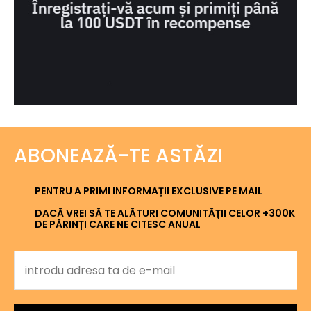
ABONEAZĂ-TE ASTĂZI
PENTRU A PRIMI INFORMAȚII EXCLUSIVE PE MAIL
DACĂ VREI SĂ TE ALĂTURI COMUNITĂȚII CELOR +300K
DE PĂRINȚI CARE NE CITESC ANUAL