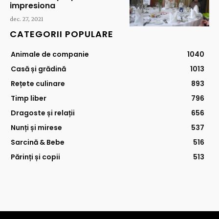
impresiona
dec. 27, 2021
CATEGORII POPULARE
Animale de companie
1040
Casă și grădină
1013
Rețete culinare
893
Timp liber
796
Dragoste și relații
656
Nunți și mirese
537
Sarcină & Bebe
516
Părinți și copii
513