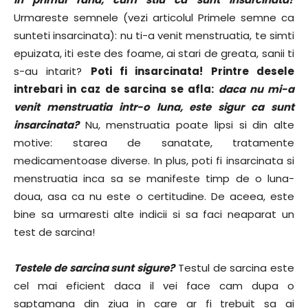
Urmareste semnele (vezi articolul Primele semne ca
sunteti insarcinata): nu ti-a venit menstruatia, te simti
epuizata, iti este des foame, ai stari de greata, sanii ti
s-au intarit?
Poti fi insarcinata! Printre desele
intrebari in caz de sarcina se afla:
daca nu mi-a
venit menstruatia intr-o luna, este sigur ca sunt
insarcinata?
Nu, menstruatia poate lipsi si din alte
motive: starea de sanatate, tratamente
medicamentoase diverse. In plus, poti fi insarcinata si
menstruatia inca sa se manifeste timp de o luna-
doua, asa ca nu este o certitudine. De aceea, este
bine sa urmaresti alte indicii si sa faci neaparat un
test de sarcina!
Testele de sarcina sunt sigure?
Testul de sarcina este
cel mai eficient daca il vei face cam dupa o
saptamana din ziua in care ar fi trebuit sa ai