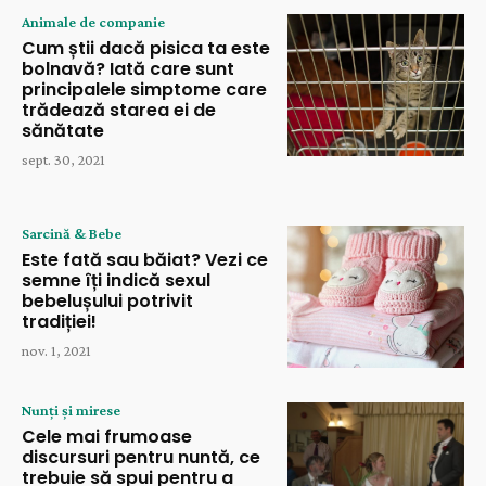
Animale de companie
Cum știi dacă pisica ta este
bolnavă? Iată care sunt
principalele simptome care
trădează starea ei de
sănătate
sept. 30, 2021
Sarcină & Bebe
Este fată sau băiat? Vezi ce
semne îți indică sexul
bebelușului potrivit
tradiției!
nov. 1, 2021
Nunți și mirese
Cele mai frumoase
discursuri pentru nuntă, ce
trebuie să spui pentru a