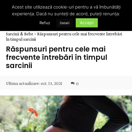
Acest site utilizează cookie-uri pentru a vă îmbunătăți
experiența. Dacă nu sunteți de acord, puteți renunța:
Accept
Refuz
Detalii
Sarcină & Bebe
Răspunsuri pentru cele mai frecvente întrebări
în timpul sarcinii
Răspunsuri pentru cele mai
frecvente întrebări în timpul
sarcinii
Ultima actualizare:
oct. 13, 2021
0