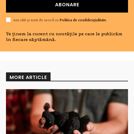
ABONARE
Am citit și sunt de acord cu
Politica de confidențialitate
.
Te ținem la curent cu noutățile pe care le publicăm
în fiecare săptămână.
MORE ARTICLE