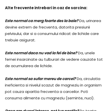
Alte frecvente intrebari in caz de sarcina:
Este normal ca merg foarte des la baie?
Da, urinarea
devine extrem de frecventa, datorita presiunii
pelvisului, dar si a consumului ridicat de lichide care
trebuie asigurat.
Este normal daca nu vad la fel de bine?
Da, unele
femei insarcinate au tulburari de vedere cauzate tot
de acumularea de lichide.
Este normal sa sufar mereu de carcei?
Da, circulatia
ineficienta si nivelul scazut de magneziu in organism
pot cauza aparitia frecventa a carceilor. Poti
consuma alimente cu magneziu (seminte, nuci).
Daca am dureri intense, pot lua pastile?
Pe toata