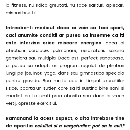
la fitness, nu ridica greutati, nu face sarituri, aplecari,
miscari bruste.
Intreaba-ti medicul daca ai voie sa faci sport,
caci anumite conditii ar putea sa insemne ca iti
este interzisa orice miscare energica
: daca ai
afectiuni cardiace, pulmonare, respiratorii, sarcina
gemelara sau multipla. Daca esti perfect sanatoasa,
ai putea sa adopti un program regulat de plimbari
lungi pe jos, inot, yoga, dans sau gimnastica speciala
pentru gravide. Bea multa apa in timpul exercitiilor
fizice, poarta un sutien care sa iti sustina bine sanii si
imediat ce te simti prea obosita sau daca ai vreun
vertij, opreste exercitiul.
Ramanand la acest aspect, o alta intrebare tine
de aparitia
celulitei si a vergeturilor: pot sa le evit?