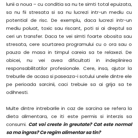
lunii a noua – cu conditia sa nu te simti total epuizata,
sa nu fii stresata si sa nu lucrezi intr-un mediu cu
potential de risc. De exemplu, daca lucrezi intr-un
mediu poluat, toxic sau riscant, poti si ai dreptul sa
ceri un transfer. Daca te vei simti foarte obosita sau
stresata, cere scurtarea programului cu o ora sau o
pauza de masa in timpul careia sa te relaxezi. De
obicei, nu vei avea dificultati in indeplinirea
responsabilitatilor profesionale. Cere, insa, ajutor la
treburile de acasa si paseaza-i sotului unele dintre ele
pe perioada sarcinii, caci trebuie sa ai grija sa te
odihnesti.
Multe dintre intrebarile in caz de sarcina se refera la
dieta alimentara, ce iti este permis si interzis sa
consumi.
Cat voi creste in greutate? Cat este normal
sa ma ingras? Ce regim alimentar sa tin?