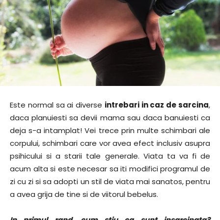
Este normal sa ai diverse
intrebari in caz de sarcina
,
daca planuiesti sa devii mama sau daca banuiesti ca
deja s-a intamplat! Vei trece prin multe schimbari ale
corpului, schimbari care vor avea efect inclusiv asupra
psihicului si a starii tale generale. Viata ta va fi de
acum alta si este necesar sa iti modifici programul de
zi cu zi si sa adopti un stil de viata mai sanatos, pentru
a avea grija de tine si de viitorul bebelus.
In primul rand, cum stiu ca sunt insarcinata?