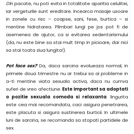
Di
n pacate, nu poti evita in totalitate aparitia celulitei,
iar vergeturile sunt ereditare. Incearca masaje usoare
in zonele cu risc – coapse, sani, fese, burtica – si
mentine hidratarea. Plimbari lungi pe jos pot fi de
asemenea de ajutor, ca si evitarea sedentarismului
(da, nu este bine sa stai mult timp in picioare, dar nici
sa stai toata ziua lungita!).
Pot face sex?
Da, daca sarcina evolueaza normal, in
primele doua trimestre nu ar trebui sa ai probleme in
a-ti mentine viata sexuala activa, daca nu cumva
suferi de vreo afectiune.
Este important sa adoptati
o pozitie sexuala comoda si relaxanta
: lingurita
este cea mai recomandata, caci asigura penetrarea,
este placuta si asigura sustinerea burticii. In ultimele
luni de sarcina, se recomanda sa stopati partidele de
sex.