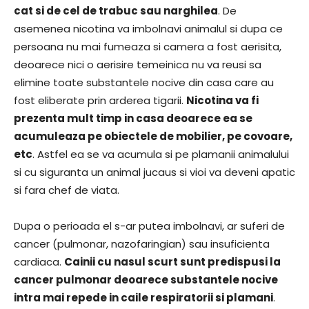
cat si de cel de trabuc sau narghilea
. De
asemenea nicotina va imbolnavi animalul si dupa ce
persoana nu mai fumeaza si camera a fost aerisita,
deoarece nici o aerisire temeinica nu va reusi sa
elimine toate substantele nocive din casa care au
fost eliberate prin arderea tigarii.
Nicotina va fi
prezenta mult timp in casa deoarece ea se
acumuleaza pe obiectele de mobilier, pe covoare,
etc
. Astfel ea se va acumula si pe plamanii animalului
si cu siguranta un animal jucaus si vioi va deveni apatic
si fara chef de viata.
Dupa o perioada el s-ar putea imbolnavi, ar suferi de
cancer (pulmonar, nazofaringian) sau insuficienta
cardiaca.
Cainii cu nasul scurt sunt predispusi la
cancer pulmonar deoarece substantele nocive
intra mai repede in caile respiratorii si plamani
.