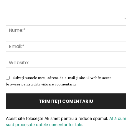
Comentariu:
Nu
Ema
Web
Salvați numele meu, adresa de e-mail și site-ul web în acest
browser pentru data viitoare i comentariu.
Acest site folosește Akismet pentru a reduce spamul.
Află cum
sunt procesate datele comentariilor tale
.