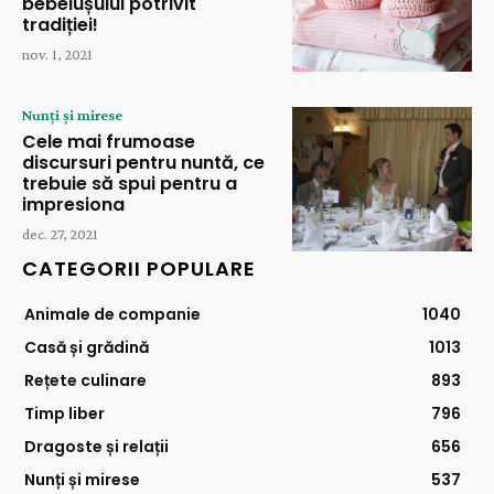
bebelușului potrivit
tradiției!
nov. 1, 2021
Nunți și mirese
Cele mai frumoase
discursuri pentru nuntă, ce
trebuie să spui pentru a
impresiona
dec. 27, 2021
CATEGORII POPULARE
Animale de companie
1040
Casă și grădină
1013
Rețete culinare
893
Timp liber
796
Dragoste și relații
656
Nunți și mirese
537