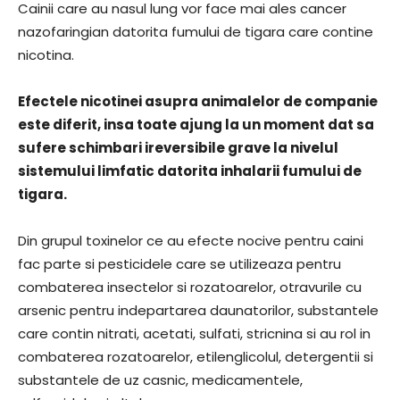
Cainii care au nasul lung vor face mai ales cancer
nazofaringian datorita fumului de tigara care contine
nicotina.
Efectele nicotinei asupra animalelor de companie
este diferit, insa toate ajung la un moment dat sa
sufere schimbari ireversibile grave la nivelul
sistemului limfatic datorita inhalarii fumului de
tigara.
Din grupul toxinelor ce au efecte nocive pentru caini
fac parte si pesticidele care se utilizeaza pentru
combaterea insectelor si rozatoarelor, otravurile cu
arsenic pentru indepartarea daunatorilor, substantele
care contin nitrati, acetati, sulfati, stricnina si au rol in
combaterea rozatoarelor, etilenglicolul, detergentii si
substantele de uz casnic, medicamentele,