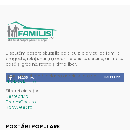
Discutăm despre situațiile de zi cu zi ale vieții de familie:
dragoste, relații, nunți și ocazii speciale, sarcină, animale,
casă și grădină, rețete și timp liber.
Spații publicitare / reclamă administrată de
ÎMI PLACE
14,235
Fani
PROMOdesk.ro
Site-uri din rețea:
Destepti.ro
DreamGeek.ro
BodyGeek.ro
POSTĂRI POPULARE