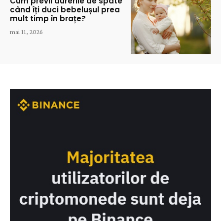
Cum previi durerile de spate
când îți duci bebelușul prea
mult timp în brațe?
mai 11, 2026