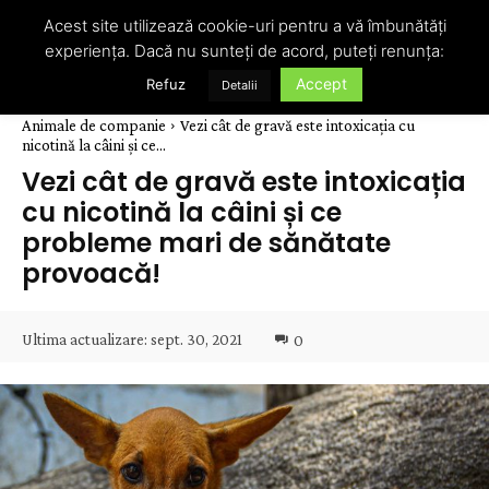
Acest site utilizează cookie-uri pentru a vă îmbunătăți
experiența. Dacă nu sunteți de acord, puteți renunța:
Accept
Refuz
Detalii
Animale de companie
Vezi cât de gravă este intoxicația cu
nicotină la câini și ce...
Vezi cât de gravă este intoxicația
cu nicotină la câini și ce
probleme mari de sănătate
provoacă!
Ultima actualizare:
sept. 30, 2021
0