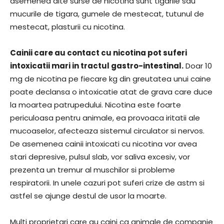
asemenea alte surse de nicotina sunt tigarile sau
mucurile de tigara, gumele de mestecat, tutunul de
mestecat, plasturii cu nicotina.
Cainii care au contact cu nicotina pot suferi
intoxicatii mari in tractul gastro-intestinal.
Doar 10
mg de nicotina pe fiecare kg din greutatea unui caine
poate declansa o intoxicatie atat de grava care duce
la moartea patrupedului. Nicotina este foarte
periculoasa pentru animale, ea provoaca iritatii ale
mucoaselor, afecteaza sistemul circulator si nervos.
De asemenea cainii intoxicati cu nicotina vor avea
stari depresive, pulsul slab, vor saliva excesiv, vor
prezenta un tremur al muschilor si probleme
respiratorii. In unele cazuri pot suferi crize de astm si
astfel se ajunge destul de usor la moarte.
Multi proprietari care au caini ca animale de companie