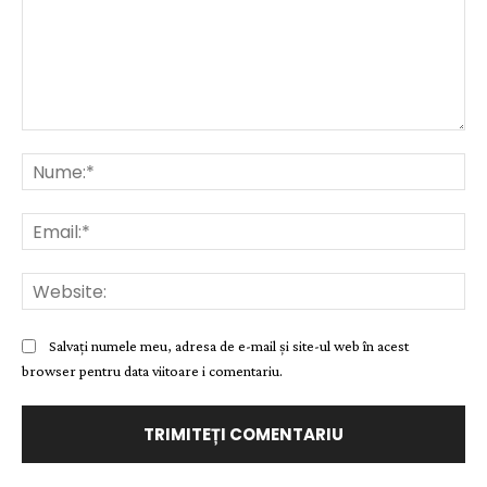
Comentariu:
Nu
Ema
Web
Salvați numele meu, adresa de e-mail și site-ul web în acest
browser pentru data viitoare i comentariu.