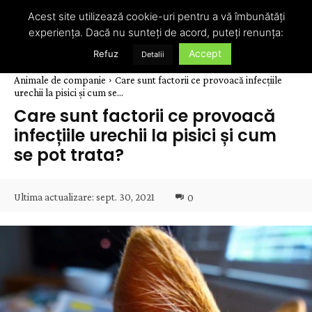
Acest site utilizează cookie-uri pentru a vă îmbunătăți
experiența. Dacă nu sunteți de acord, puteți renunța:
Accept
Refuz
Detalii
Animale de companie
Care sunt factorii ce provoacă infecțiile
urechii la pisici și cum se...
Care sunt factorii ce provoacă
infecțiile urechii la pisici și cum
se pot trata?
Ultima actualizare:
sept. 30, 2021
0