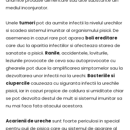
anumite produse alimentare sau alte substante din
mediul inconjurator.
Unele
tumori
pot da aumite infectii la nivelul urechilor
si scadea sistemul imunitar al organismului pisicii. De
asemenea in cazuri rare pot aparea
boli ereditare
care duc la aparitia infectiilor si afecteaza starea de
sanatate a pisicii.
Ranile
, accidentele, loviturile,
leziunile provocate de ceva sau autoprovocate cu
ghearele pot duce la amplificarea simptomelor sau la
dezvoltarea unor infectii noi la urechi.
Bacteriile si
ciupercile
cauzeaza cu siguranta infectii la urechile
pisicii, iar in cazuri propice de caldura si umiditate chiar
se pot dezvolta destul de mult si sistemul imunitar sa
nu mai faca fata atacului acestora.
Acarienii de ureche
sunt foarte periculosi in special
pentru puii de pisica care au sistemul de aparare al