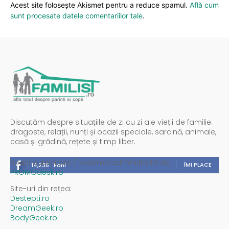
Acest site folosește Akismet pentru a reduce spamul.
Află cum
sunt procesate datele comentariilor tale
.
Discutăm despre situațiile de zi cu zi ale vieții de familie:
dragoste, relații, nunți și ocazii speciale, sarcină, animale,
casă și grădină, rețete și timp liber.
Spații publicitare / reclamă administrată de
ÎMI PLACE
14,235
Fani
PROMOdesk.ro
Site-uri din rețea:
Destepti.ro
DreamGeek.ro
BodyGeek.ro