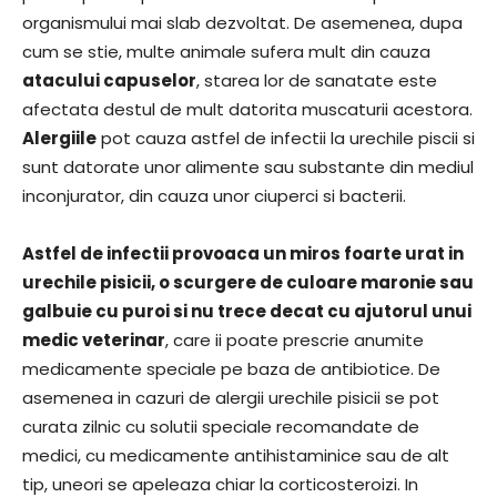
organismului mai slab dezvoltat. De asemenea, dupa
cum se stie, multe animale sufera mult din cauza
atacului capuselor
, starea lor de sanatate este
afectata destul de mult datorita muscaturii acestora.
Alergiile
pot cauza astfel de infectii la urechile piscii si
sunt datorate unor alimente sau substante din mediul
inconjurator, din cauza unor ciuperci si bacterii.
Astfel de infectii provoaca un miros foarte urat in
urechile pisicii, o scurgere de culoare maronie sau
galbuie cu puroi si nu trece decat cu ajutorul unui
medic veterinar
, care ii poate prescrie anumite
medicamente speciale pe baza de antibiotice. De
asemenea in cazuri de alergii urechile pisicii se pot
curata zilnic cu solutii speciale recomandate de
medici, cu medicamente antihistaminice sau de alt
tip, uneori se apeleaza chiar la corticosteroizi. In