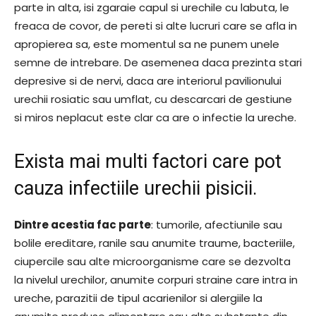
parte in alta, isi zgaraie capul si urechile cu labuta, le
freaca de covor, de pereti si alte lucruri care se afla in
apropierea sa, este momentul sa ne punem unele
semne de intrebare. De asemenea daca prezinta stari
depresive si de nervi, daca are interiorul pavilionului
urechii rosiatic sau umflat, cu descarcari de gestiune
si miros neplacut este clar ca are o infectie la ureche.
Exista mai multi factori care pot
cauza infectiile urechii pisicii.
Dintre acestia fac parte
: tumorile, afectiunile sau
bolile ereditare, ranile sau anumite traume, bacteriile,
ciupercile sau alte microorganisme care se dezvolta
la nivelul urechilor, anumite corpuri straine care intra in
ureche, parazitii de tipul acarienilor si alergiile la