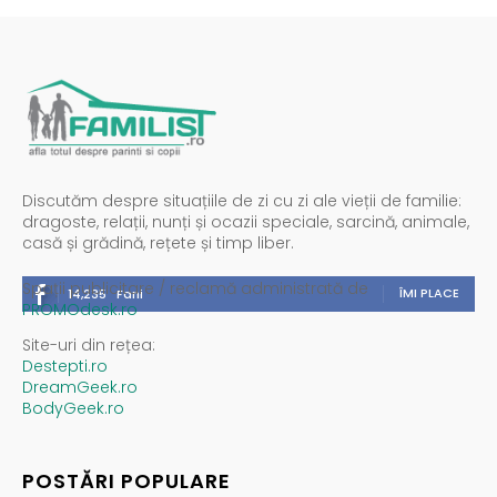
Discutăm despre situațiile de zi cu zi ale vieții de familie:
dragoste, relații, nunți și ocazii speciale, sarcină, animale,
casă și grădină, rețete și timp liber.
Spații publicitare / reclamă administrată de
ÎMI PLACE
14,235
Fani
PROMOdesk.ro
Site-uri din rețea:
Destepti.ro
DreamGeek.ro
BodyGeek.ro
POSTĂRI POPULARE