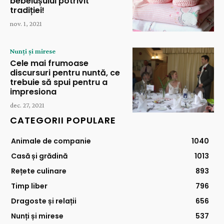
bebelușului potrivit
tradiției!
nov. 1, 2021
Nunți și mirese
Cele mai frumoase
discursuri pentru nuntă, ce
trebuie să spui pentru a
impresiona
dec. 27, 2021
CATEGORII POPULARE
Animale de companie
1040
Casă și grădină
1013
Rețete culinare
893
Timp liber
796
Dragoste și relații
656
Nunți și mirese
537