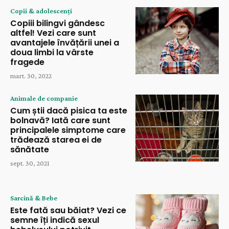
Copii & adolescenți
Copiii bilingvi gândesc
altfel! Vezi care sunt
avantajele învățării unei a
doua limbi la vârste
fragede
mart. 30, 2022
Animale de companie
Cum știi dacă pisica ta este
bolnavă? Iată care sunt
principalele simptome care
trădează starea ei de
sănătate
sept. 30, 2021
Sarcină & Bebe
Este fată sau băiat? Vezi ce
semne îți indică sexul