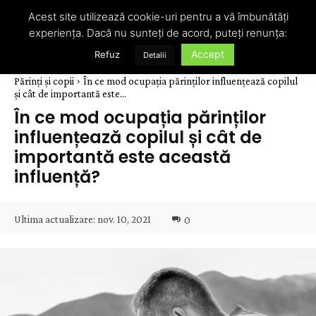
Acest site utilizează cookie-uri pentru a vă îmbunătăți
experiența. Dacă nu sunteți de acord, puteți renunța:
Accept
Refuz
Detalii
Părinți și copii
În ce mod ocupația părinților influențează copilul
și cât de importantă este...
În ce mod ocupația părinților
influențează copilul și cât de
importantă este această
influență?
Ultima actualizare:
nov. 10, 2021
0