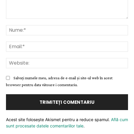
Comentariu:
Nu
Ema
Web
Salvați numele meu, adresa de e-mail și site-ul web în acest
browser pentru data viitoare i comentariu.
Acest site folosește Akismet pentru a reduce spamul.
Află cum
sunt procesate datele comentariilor tale
.