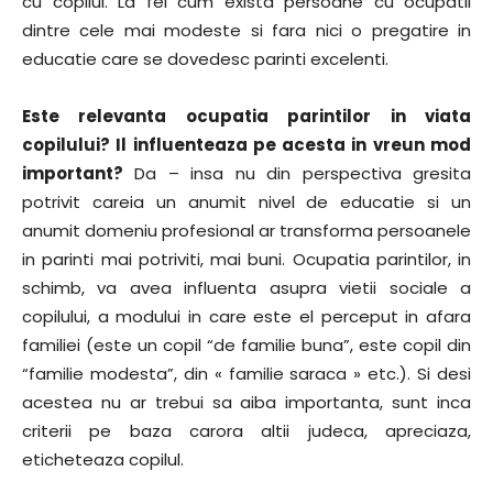
cu copilul. La fel cum exista persoane cu ocupatii
dintre cele mai modeste si fara nici o pregatire in
educatie care se dovedesc parinti excelenti.
Este relevanta ocupatia parintilor in viata
copilului? Il influenteaza pe acesta in vreun mod
important?
Da – insa nu din perspectiva gresita
potrivit careia un anumit nivel de educatie si un
anumit domeniu profesional ar transforma persoanele
in parinti mai potriviti, mai buni. Ocupatia parintilor, in
schimb, va avea influenta asupra vietii sociale a
copilului, a modului in care este el perceput in afara
familiei (este un copil “de familie buna”, este copil din
“familie modesta”, din « familie saraca » etc.). Si desi
acestea nu ar trebui sa aiba importanta, sunt inca
criterii pe baza carora altii judeca, apreciaza,
eticheteaza copilul.