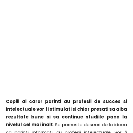
Copiii ai caror parinti au profesii de succes si
intelectuale vor fi stimulati si chiar presati sa aiba
rezultate bune si sa continue studiile pana la
nivelul cel mai inalt
. Se porneste deseori de la ideea
ca parintii informati, cu profesii intelectuale, vor fi