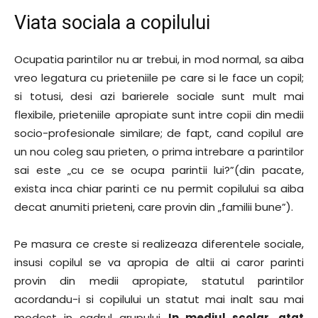
Viata sociala a copilului
Ocupatia parintilor nu ar trebui, in mod normal, sa aiba
vreo legatura cu prieteniile pe care si le face un copil;
si totusi, desi azi barierele sociale sunt mult mai
flexibile, prieteniile apropiate sunt intre copii din medii
socio-profesionale similare; de fapt, cand copilul are
un nou coleg sau prieten, o prima intrebare a parintilor
sai este „cu ce se ocupa parintii lui?”(din pacate,
exista inca chiar parinti ce nu permit copilului sa aiba
decat anumiti prieteni, care provin din „familii bune”).
Pe masura ce creste si realizeaza diferentele sociale,
insusi copilul se va apropia de altii ai caror parinti
provin din medii apropiate, statutul parintilor
acordandu-i si copilului un statut mai inalt sau mai
modest in cadrul grupului.
In mediul scolar, atat