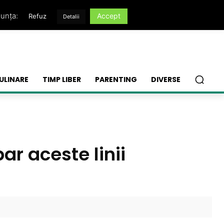
nunța:
Accept
Refuz
Detalii
ULINARE
TIMP LIBER
PARENTING
DIVERSE
ar aceste linii