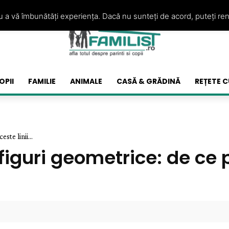
ru a vă îmbunătăți experiența. Dacă nu sunteți de acord, puteți re
OPII
FAMILIE
ANIMALE
CASĂ & GRĂDINĂ
REȚETE C
ste linii...
 figuri geometrice: de ce p