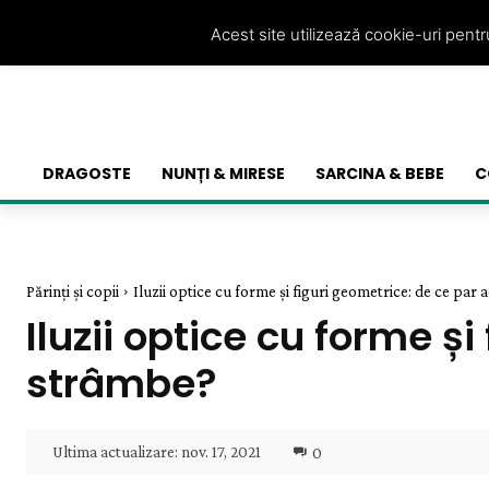
Acest site utilizează cookie-uri pent
DRAGOSTE
NUNȚI & MIRESE
SARCINA & BEBE
C
Părinți și copii
Iluzii optice cu forme și figuri geometrice: de ce par ace
Iluzii optice cu forme și
strâmbe?
Ultima actualizare:
nov. 17, 2021
0