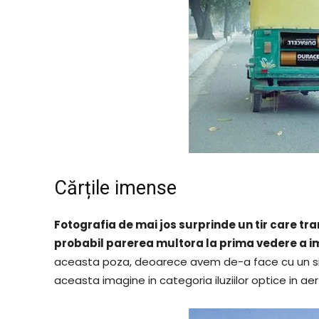
Cărțile imense
Fotografia de mai jos surprinde un tir care t
probabil parerea multora la prima vedere a i
aceasta poza, deoarece avem de-a face cu un simp
aceasta imagine in categoria iluziilor optice in aer 