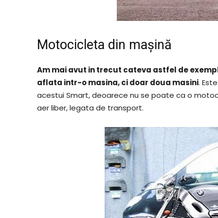
Motocicleta din mașină
Am mai avut in trecut cateva astfel de exempl
aflata intr-o masina, ci doar doua masini
. Est
acestui Smart, deoarece nu se poate ca o motocicle
aer liber, legata de transport.