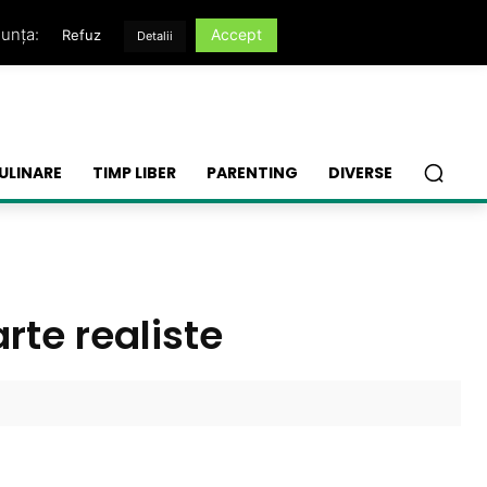
nunța:
Accept
Refuz
Detalii
ULINARE
TIMP LIBER
PARENTING
DIVERSE
rte realiste