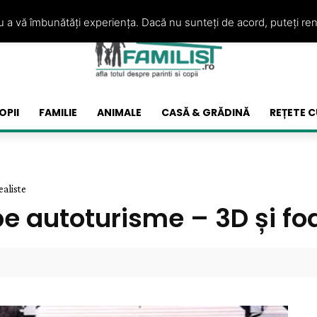
ru a vă îmbunătăți experiența. Dacă nu sunteți de acord, puteți re
OPII
FAMILIE
ANIMALE
CASĂ & GRĂDINĂ
REȚETE C
ealiste
pe autoturisme – 3D și foa