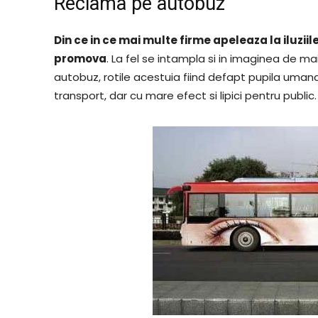
Reclama pe autobuz
Din ce in ce mai multe firme apeleaza la iluziil
promova
. La fel se intampla si in imaginea de m
autobuz, rotile acestuia fiind defapt pupila umana. 
transport, dar cu mare efect si lipici pentru public.