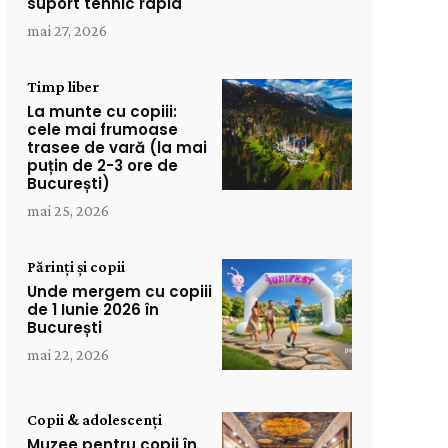
suport tehnic rapid
mai 27, 2026
Timp liber
La munte cu copiii:
cele mai frumoase
trasee de vară (la mai
puțin de 2-3 ore de
București)
mai 25, 2026
Părinți și copii
Unde mergem cu copiii
de 1 Iunie 2026 în
București
mai 22, 2026
Copii & adolescenți
Muzee pentru copii în