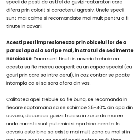
specii de pesti de astfel de guvizi-cataratori care
difera prin colorit si caracterul agresiv. Unele specii
sunt mai calme si recomandate mai mult pentru a fi
tinute in acvarii.
Acesti pesti impresioneaza prin obiceiul lor de a
parasi apa si a sari pe mal, in stratul de sedimente
noroioase
. Daca sunt tinuti in acvariu trebuie ca
acesta sa fie mereu acoperit cu un capac special (cu
gauri prin care sa intre aerul), in caz contrar se poate
intampla ca ei sa sara afara din vas.
Calitatea apei trebuie sa fie buna, se recomanda in
fiecare saptamana sa se schimbe 25-40% din apa din
acvariu, deoarece guvizii traiesc in zone de maree
unde curentii sunt puternici si apa bine aerata. In
acvariu este bine sa existe mai mult zona cu mal si in
rest apa, pentru ca acesti pesti petrec mult timp