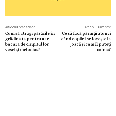
Articolul precedent
Articolul următor
Cum să atragi păsările în
Ce să facă părinții atunci
grădina ta pentru a te
când copilul se lovește la
bucura de ciripitul lor
joacă și cum îl puteți
vesel și melodios?
calma?