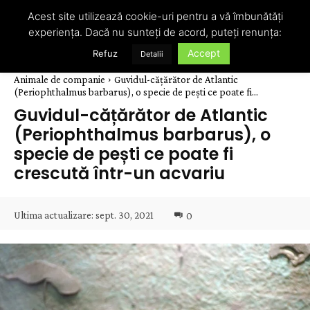
Acest site utilizează cookie-uri pentru a vă îmbunătăți
experiența. Dacă nu sunteți de acord, puteți renunța:
Accept
Refuz
Detalii
Animale de companie
Guvidul-cățărător de Atlantic
(Periophthalmus barbarus), o specie de pești ce poate fi...
Guvidul-cățărător de Atlantic
(Periophthalmus barbarus), o
specie de pești ce poate fi
crescută într-un acvariu
Ultima actualizare:
sept. 30, 2021
0