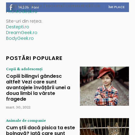
Spații publicitare / reclamă administrată de
ÎMI PLACE
14,235
Fani
PROMOdesk.ro
Site-uri din rețea:
Destepti.ro
DreamGeek.ro
BodyGeek.ro
POSTĂRI POPULARE
Copii & adolescenți
Copiii bilingvi gândesc
altfel! Vezi care sunt
avantajele învățării unei a
doua limbi la vârste
fragede
mart. 30, 2022
Animale de companie
Cum știi dacă pisica ta este
bolnavă? Iată care sunt