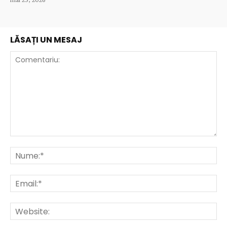
LĂSAȚI UN MESAJ
Comentariu:
Nu
Ema
Web