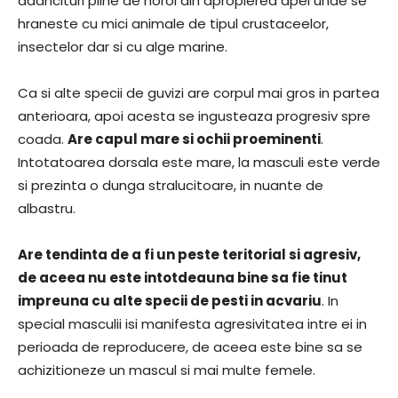
adancituri pline de noroi din apropierea apei unde se
hraneste cu mici animale de tipul crustaceelor,
insectelor dar si cu alge marine.
Ca si alte specii de guvizi are corpul mai gros in partea
anterioara, apoi acesta se ingusteaza progresiv spre
coada.
Are capul mare si ochii proeminenti
.
Intotatoarea dorsala este mare, la masculi este verde
si prezinta o dunga stralucitoare, in nuante de
albastru.
Are tendinta de a fi un peste teritorial si agresiv,
de aceea nu este intotdeauna bine sa fie tinut
impreuna cu alte specii de pesti in acvariu
. In
special masculii isi manifesta agresivitatea intre ei in
perioada de reproducere, de aceea este bine sa se
achizitioneze un mascul si mai multe femele.