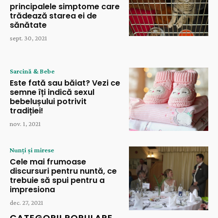
principalele simptome care
trădează starea ei de
sănătate
sept. 30, 2021
Sarcină & Bebe
Este fată sau băiat? Vezi ce
semne îți indică sexul
bebelușului potrivit
tradiției!
nov. 1, 2021
Nunți și mirese
Cele mai frumoase
discursuri pentru nuntă, ce
trebuie să spui pentru a
impresiona
dec. 27, 2021
CATEGORII POPULARE