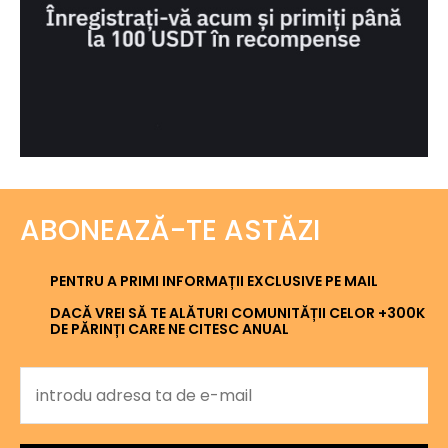
ABONEAZĂ-TE ASTĂZI
PENTRU A PRIMI INFORMAȚII EXCLUSIVE PE MAIL
DACĂ VREI SĂ TE ALĂTURI COMUNITĂȚII CELOR +300K
DE PĂRINȚI CARE NE CITESC ANUAL