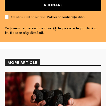
ABONARE
Am citit și sunt de acord cu
Politica de confidențialitate
.
Te ținem la curent cu noutățile pe care le publicăm
în fiecare săptămână.
MORE ARTICLE