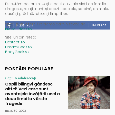
Discutăm despre situațiile de zi cu zi ale vieții de familie:
dragoste, relații, nunți și ocazii speciale, sarcină, animale,
casă și grădină, rețete și timp liber.
Spații publicitare / reclamă administrată de
ÎMI PLACE
14,235
Fani
PROMOdesk.ro
Site-uri din rețea:
Destepti.ro
DreamGeek.ro
BodyGeek.ro
POSTĂRI POPULARE
Copii & adolescenți
Copiii bilingvi gândesc
altfel! Vezi care sunt
avantajele învățării unei a
doua limbi la vârste
fragede
mart. 30, 2022