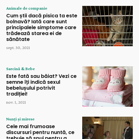
Animale de companie
Cum știi dacă pisica ta este
bolnavă? Iată care sunt
principalele simptome care
trădează starea ei de
sănătate
sept. 30, 2021
Sarcină & Bebe
Este fată sau băiat? Vezi ce
semne îți indică sexul
bebelușului potrivit
tradiției!
nov. 1, 2021
Nunți și mirese
Cele mai frumoase
discursuri pentru nuntă, ce
trebuie să spui pentru a