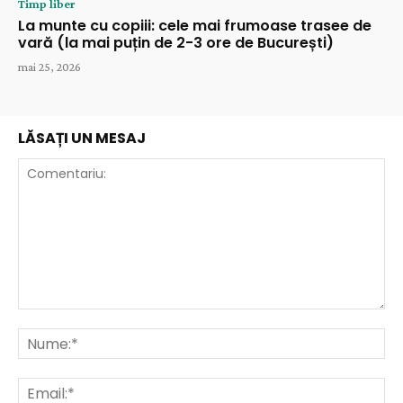
Timp liber
La munte cu copiii: cele mai frumoase trasee de
vară (la mai puțin de 2-3 ore de București)
mai 25, 2026
LĂSAȚI UN MESAJ
Comentariu:
Nu
Ema