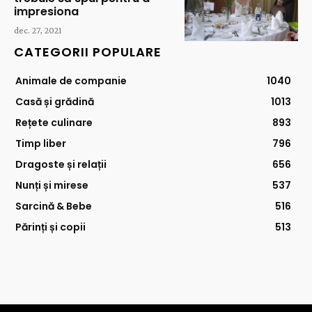
impresiona
dec. 27, 2021
CATEGORII POPULARE
Animale de companie
1040
Casă și grădină
1013
Rețete culinare
893
Timp liber
796
Dragoste și relații
656
Nunți și mirese
537
Sarcină & Bebe
516
Părinți și copii
513