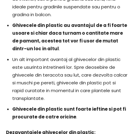
ideale pentru gradinile suspendate sau pentru o
gradina in balcon.
Ghivecele din plastic au avantajul de a fi foarte
usoare si chiar daca turnam o cantitate mare
de pamant, acestea tot vor fi usor de mutat
dintr-un loc in altul
.
Un alt important avantaj al ghivecelor din plastic
este usurinta intretinerii lor. Spre deosebire de
ghivecele din teracota sau lut, care dezvolta calcar
si muschi pe pereti, ghivecele din plastic pot si
rapid curatate in momentul in care plantele sunt
transplantate.
Ghivecele din plastic sunt foarte ieftine si pot fi
procurate de catre oricine
.
Dezavantajele ghivecelor din plastic: