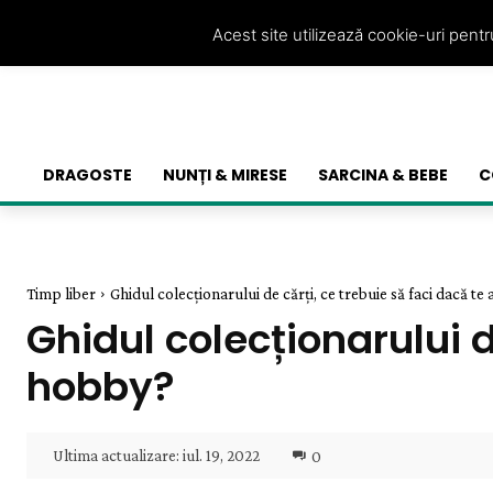
Acest site utilizează cookie-uri pent
DRAGOSTE
NUNȚI & MIRESE
SARCINA & BEBE
C
Timp liber
Ghidul colecționarului de cărți, ce trebuie să faci dacă te a
Ghidul colecționarului d
hobby?
Ultima actualizare:
iul. 19, 2022
0