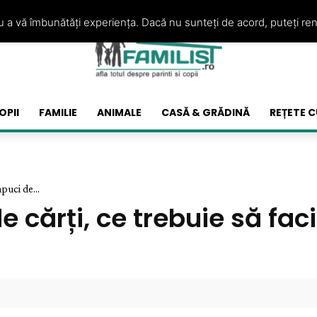
ru a vă îmbunătăți experiența. Dacă nu sunteți de acord, puteți re
OPII
FAMILIE
ANIMALE
CASĂ & GRĂDINĂ
REȚETE C
puci de...
e cărți, ce trebuie să fa