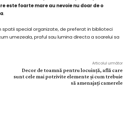
are este foarte mare au nevoie nu doar de o
ta
.
n spatii special organizate, de preferat in biblioteci
cum umezeala, praful sau lumina directa a soarelui sa
Articolul următor
Decor de toamnă pentru locuință, află care
sunt cele mai potrivite elemente și cum trebuie
să amenajați camerele