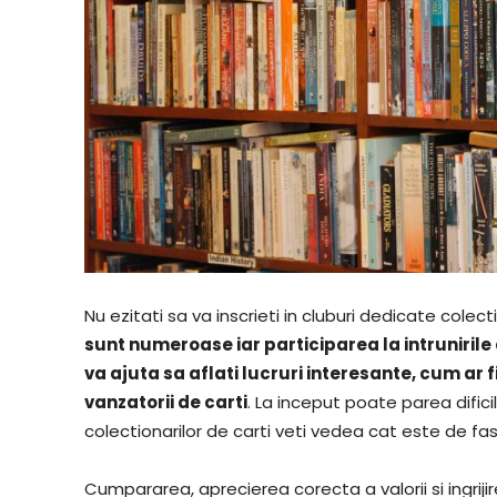
Nu ezitati sa va inscrieti in cluburi dedicate colecti
sunt numeroase iar participarea la intruniril
va ajuta sa aflati lucruri interesante, cum ar f
vanzatorii de carti
. La inceput poate parea difici
colectionarilor de carti veti vedea cat este de fa
Cumpararea, aprecierea corecta a valorii si ingriji