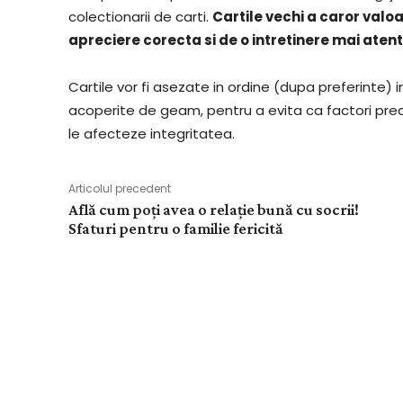
colectionarii de carti.
Cartile vechi a caror valo
apreciere corecta si de o intretinere mai aten
Cartile vor fi asezate in ordine (dupa preferinte) i
acoperite de geam, pentru a evita ca factori pre
le afecteze integritatea.
Articolul precedent
Află cum poți avea o relație bună cu socrii!
Sfaturi pentru o familie fericită