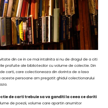
tate din ce in ce mai intalnita si nu de dragul de a citi
ile prafuite ale bibliotecilor cu volume de colectie. Din
de carti, care colectioneaza din dorinta de a lasa
ru aceste persoane am pregatit ghidul colectionarului
eaza.
tie de carti trebuie sa va ganditi la ceea ce doriti
volume de poezii, volume care apartin anumitor