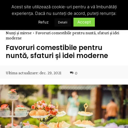
Acest site utilizează cookie-uri pentru a vă îmbunătăți
experiența. Dacă nu sunteți de acord, puteți renunța:
Accept
Refuz
Detalii
Nunți și mirese
Favoruri comestibile pentru nuntă, sfaturi și idei
moderne
Favoruri comestibile pentru
nuntă, sfaturi și idei moderne
Ultima actualizare:
dec. 29, 2021
0