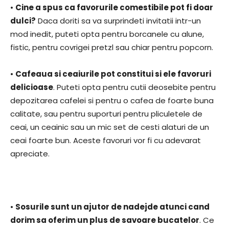
•
Cine a spus ca favorurile comestibile pot fi doar
dulci?
Daca doriti sa va surprindeti invitatii intr-un
mod inedit, puteti opta pentru borcanele cu alune,
fistic, pentru covrigei pretzl sau chiar pentru popcorn.
•
Cafeaua si ceaiurile pot constitui si ele favoruri
delicioase
. Puteti opta pentru cutii deosebite pentru
depozitarea cafelei si pentru o cafea de foarte buna
calitate, sau pentru suporturi pentru pliculetele de
ceai, un ceainic sau un mic set de cesti alaturi de un
ceai foarte bun. Aceste favoruri vor fi cu adevarat
apreciate.
•
Sosurile sunt un ajutor de nadejde atunci cand
dorim sa oferim un plus de savoare bucatelor
. Ce