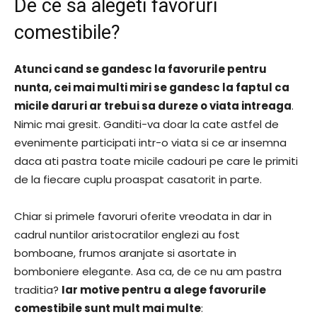
De ce sa alegeti favoruri
comestibile?
Atunci cand se gandesc la favorurile pentru
nunta, cei mai multi miri se gandesc la faptul ca
micile daruri ar trebui sa dureze o viata intreaga
.
Nimic mai gresit. Ganditi-va doar la cate astfel de
evenimente participati intr-o viata si ce ar insemna
daca ati pastra toate micile cadouri pe care le primiti
de la fiecare cuplu proaspat casatorit in parte.
Chiar si primele favoruri oferite vreodata in dar in
cadrul nuntilor aristocratilor englezi au fost
bomboane, frumos aranjate si asortate in
bomboniere elegante. Asa ca, de ce nu am pastra
traditia?
Iar motive pentru a alege favorurile
comestibile sunt mult mai multe
: