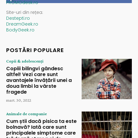
PROMOdesk.ro
Site-uri din rețea:
Destepti.ro
DreamGeek.ro
BodyGeek.ro
POSTĂRI POPULARE
Copii & adolescenți
Copiii bilingvi gândesc
altfel! Vezi care sunt
avantajele învățării unei a
doua limbi la vârste
fragede
mart. 30, 2022
Animale de companie
Cum știi dacă pisica ta este
bolnavă? Iată care sunt
principalele simptome care