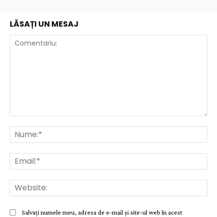
LĂSAȚI UN MESAJ
Comentariu:
Nu
Ema
Web
Salvați numele meu, adresa de e-mail și site-ul web în acest