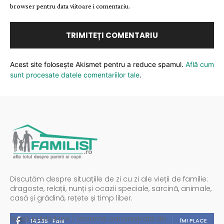
browser pentru data viitoare i comentariu.
Acest site folosește Akismet pentru a reduce spamul.
Află cum
sunt procesate datele comentariilor tale
.
Discutăm despre situațiile de zi cu zi ale vieții de familie:
dragoste, relații, nunți și ocazii speciale, sarcină, animale,
casă și grădină, rețete și timp liber.
Spații publicitare / reclamă administrată de
ÎMI PLACE
14,235
Fani