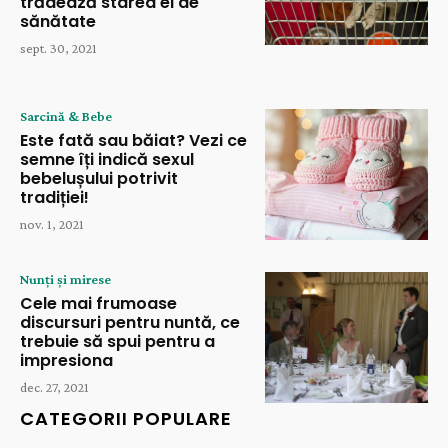
trădează starea ei de
sănătate
sept. 30, 2021
Sarcină & Bebe
Este fată sau băiat? Vezi ce
semne îți indică sexul
bebelușului potrivit
tradiției!
nov. 1, 2021
Nunți și mirese
Cele mai frumoase
discursuri pentru nuntă, ce
trebuie să spui pentru a
impresiona
dec. 27, 2021
CATEGORII POPULARE