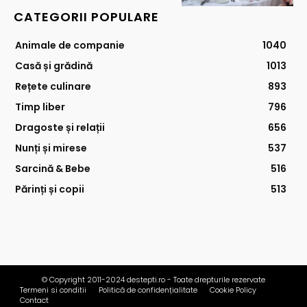
CATEGORII POPULARE
Animale de companie
1040
Casă și grădină
1013
Rețete culinare
893
Timp liber
796
Dragoste și relații
656
Nunți și mirese
537
Sarcină & Bebe
516
Părinți și copii
513
© Copyright 2011-2024 destepti.ro - Toate drepturile rezervate
Termeni si conditii
Politică de confidențialitate
Cookie Policy
Contact