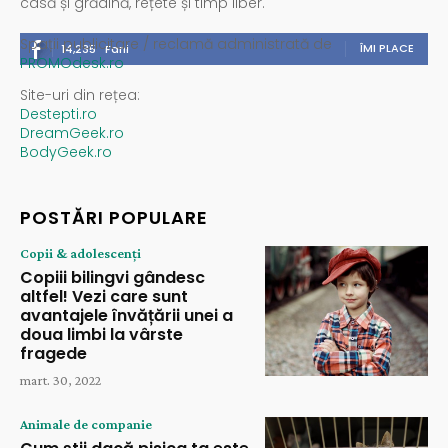
casă și grădină, rețete și timp liber.
Spații publicitare / reclamă administrată de
ÎMI PLACE
14,235
Fani
PROMOdesk.ro
Site-uri din rețea:
Destepti.ro
DreamGeek.ro
BodyGeek.ro
POSTĂRI POPULARE
Copii & adolescenți
Copiii bilingvi gândesc
altfel! Vezi care sunt
avantajele învățării unei a
doua limbi la vârste
fragede
mart. 30, 2022
Animale de companie