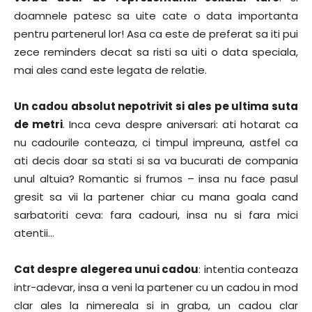
doamnele patesc sa uite cate o data importanta
pentru partenerul lor! Asa ca este de preferat sa iti pui
zece reminders decat sa risti sa uiti o data speciala,
mai ales cand este legata de relatie.
Un cadou absolut nepotrivit si ales pe ultima suta
de metri
. Inca ceva despre aniversari: ati hotarat ca
nu cadourile conteaza, ci timpul impreuna, astfel ca
ati decis doar sa stati si sa va bucurati de compania
unul altuia? Romantic si frumos – insa nu face pasul
gresit sa vii la partener chiar cu mana goala cand
sarbatoriti ceva: fara cadouri, insa nu si fara mici
atentii…
Cat despre alegerea unui cadou
: intentia conteaza
intr-adevar, insa a veni la partener cu un cadou in mod
clar ales la nimereala si in graba, un cadou clar