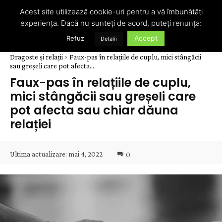
Acest site utilizează cookie-uri pentru a vă îmbunătăți
experiența. Dacă nu sunteți de acord, puteți renunța:
Accept
Refuz
Detalii
Dragoste și relații
Faux-pas în relațiile de cuplu, mici stângăcii
sau greșeli care pot afecta...
Faux-pas în relațiile de cuplu,
mici stângăcii sau greșeli care
pot afecta sau chiar dăuna
relației
Ultima actualizare:
mai 4, 2022
0