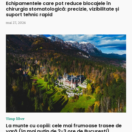
Echipamentele care pot reduce blocajele în
chirurgia stomatologică: precizie, vizibilitate și
suport tehnic rapid
mai 27, 2026
Timp liber
La munte cu copiii: cele mai frumoase trasee de
vară (la mai puțin de 2-3 ore de București)