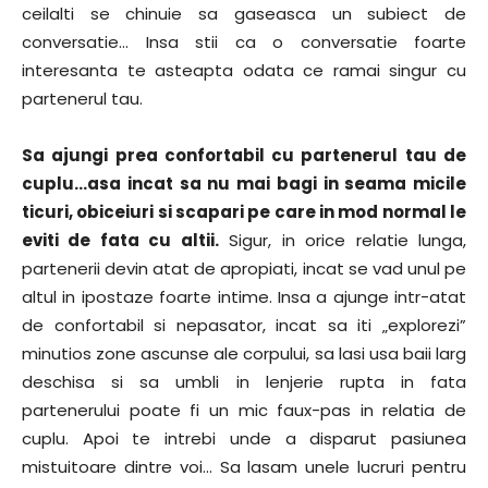
ceilalti se chinuie sa gaseasca un subiect de
conversatie… Insa stii ca o conversatie foarte
interesanta te asteapta odata ce ramai singur cu
partenerul tau.
Sa ajungi prea confortabil cu partenerul tau de
cuplu…asa incat sa nu mai bagi in seama micile
ticuri, obiceiuri si scapari pe care in mod normal le
eviti de fata cu altii.
Sigur, in orice relatie lunga,
partenerii devin atat de apropiati, incat se vad unul pe
altul in ipostaze foarte intime. Insa a ajunge intr-atat
de confortabil si nepasator, incat sa iti „explorezi”
minutios zone ascunse ale corpului, sa lasi usa baii larg
deschisa si sa umbli in lenjerie rupta in fata
partenerului poate fi un mic faux-pas in relatia de
cuplu. Apoi te intrebi unde a disparut pasiunea
mistuitoare dintre voi… Sa lasam unele lucruri pentru