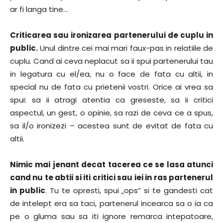
ar fi langa tine…
Criticarea sau ironizarea partenerului de cuplu in
public.
Unul dintre cei mai mari faux-pas in relatiile de
cuplu. Cand ai ceva neplacut sa ii spui partenerului tau
in legatura cu el/ea, nu o face de fata cu altii, in
special nu de fata cu prietenii vostri. Orice ai vrea sa
spui: sa ii atragi atentia ca greseste, sa ii critici
aspectul, un gest, o opinie, sa razi de ceva ce a spus,
sa il/o ironizezi – acestea sunt de evitat de fata cu
altii.
Nimic mai jenant decat tacerea ce se lasa atunci
cand nu te abtii si iti critici sau iei in ras partenerul
in public
. Tu te opresti, spui „ops” si te gandesti cat
de intelept era sa taci, partenerul incearca sa o ia ca
pe o gluma sau sa iti ignore remarca intepatoare,