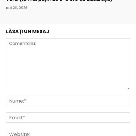
mai 25, 2026
LĂSAȚI UN MESAJ
Comentariu:
Nu
Ema
Web