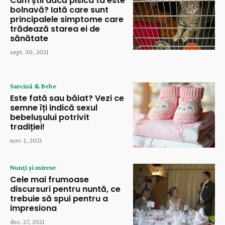
Cum știi dacă pisica ta este
bolnavă? Iată care sunt
principalele simptome care
trădează starea ei de
sănătate
sept. 30, 2021
Sarcină & Bebe
Este fată sau băiat? Vezi ce
semne îți indică sexul
bebelușului potrivit
tradiției!
nov. 1, 2021
Nunți și mirese
Cele mai frumoase
discursuri pentru nuntă, ce
trebuie să spui pentru a
impresiona
dec. 27, 2021