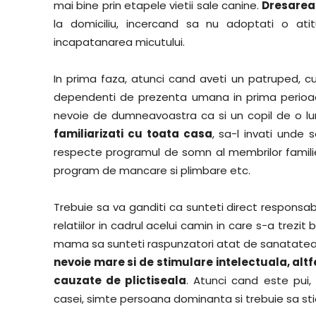
mai bine prin etapele vietii sale canine.
Dresarea 
la domiciliu, incercand sa nu adoptati o atit
incapatanarea micutului.
In prima faza, atunci cand aveti un patruped, cu
dependenti de prezenta umana in prima perioada a
nevoie de dumneavoastra ca si un copil de o l
familiarizati cu toata casa
, sa-l invati unde 
respecte programul de somn al membrilor familiei
program de mancare si plimbare etc.
Trebuie sa va ganditi ca sunteti direct responsab
relatiilor in cadrul acelui camin in care s-a trezit
mama sa sunteti raspunzatori atat de sanatatea s
nevoie mare si de stimulare intelectuala, al
cauzate de plictiseala
. Atunci cand este pui,
casei, simte persoana dominanta si trebuie sa sti