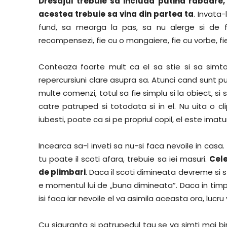
Dresajul trebuie sa includa putina rabdare,
acestea trebuie sa vina din partea ta
. Invata-
fund, sa mearga la pas, sa nu alerge si de 
recompensezi, fie cu o mangaiere, fie cu vorbe, fi
Conteaza foarte mult ca el sa stie si sa simta
repercursiuni clare asupra sa. Atunci cand sunt pui
multe comenzi, totul sa fie simplu si la obiect, si 
catre patruped si totodata si in el. Nu uita o cl
iubesti, poate ca si pe propriul copil, el este imatur
Incearca sa-l inveti sa nu-si faca nevoile in casa.
tu poate il scoti afara, trebuie sa iei masuri.
Cele
de plimbari
. Daca il scoti dimineata devreme si st
e momentul lui de „buna dimineata”. Daca in timpul 
isi faca iar nevoile el va asimila aceasta ora, lucru va
Cu siguranta si patrupedul tau se va simti mai bi