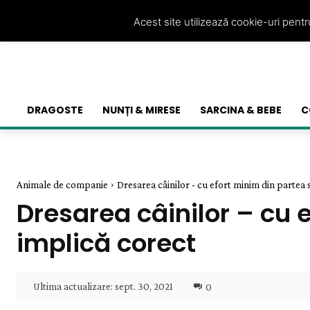
Acest site utilizează cookie-uri pent
DRAGOSTE
NUNȚI & MIRESE
SARCINA & BEBE
C
Animale de companie
Dresarea câinilor - cu efort minim din partea s
Dresarea câinilor – cu 
implică corect
Ultima actualizare:
sept. 30, 2021
0