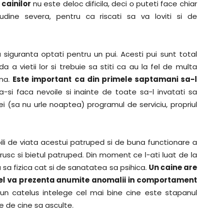
cainilor
nu este deloc dificila, deci o puteti face chiar
udine severa, pentru ca riscati sa va loviti si de
 siguranta optati pentru un pui. Acesti pui sunt total
 vietii lor si trebuie sa stiti ca au la fel de multa
una.
Este important ca din primele saptamani sa-l
sa-si faca nevoile si inainte de toate sa-l invatati sa
 (sa nu urle noaptea) programul de serviciu, propriul
ili de viata acestui patruped si de buna functionare a
 brusc si bietul patruped. Din moment ce l-ati luat de la
a fizica cat si de sanatatea sa psihica.
Un caine are
tfel va prezenta anumite anomalii in comportament
 un catelus intelege cel mai bine cine este stapanul
e de cine sa asculte.