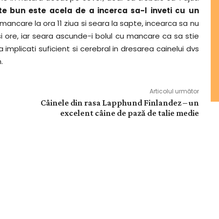
te bun este acela de a incerca sa-l inveti cu un
e mancare la ora 11 ziua si seara la sapte, incearca sa nu
asi ore, iar seara ascunde-i bolul cu mancare ca sa stie
mplicati suficient si cerebral in dresarea cainelui dvs
.
Articolul următor
Câinele din rasa Lapphund Finlandez – un
excelent câine de pază de talie medie