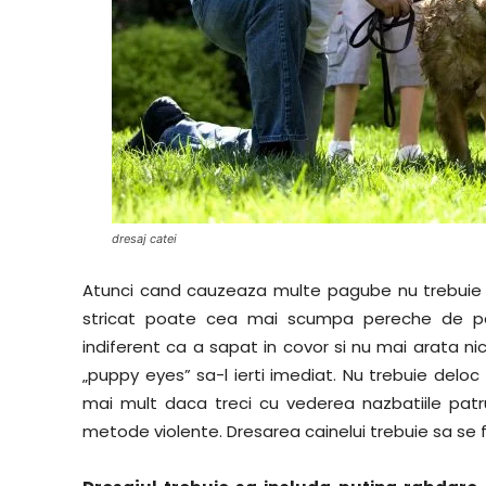
dresaj catei
Atunci cand cauzeaza multe pagube nu trebuie nici
stricat poate cea mai scumpa pereche de pa
indiferent ca a sapat in covor si nu mai arata ni
„puppy eyes” sa-l ierti imediat. Nu trebuie deloc 
mai mult daca treci cu vederea nazbatiile patrup
metode violente. Dresarea cainelui trebuie sa se fa