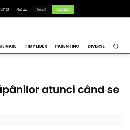
nunța:
Accept
Refuz
Detalii
ULINARE
TIMP LIBER
PARENTING
DIVERSE
ăpânilor atunci când se