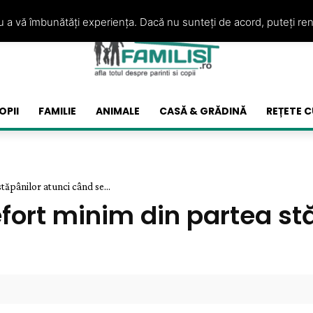
ru a vă îmbunătăți experiența. Dacă nu sunteți de acord, puteți re
OPII
FAMILIE
ANIMALE
CASĂ & GRĂDINĂ
REȚETE C
tăpânilor atunci când se...
efort minim din partea st