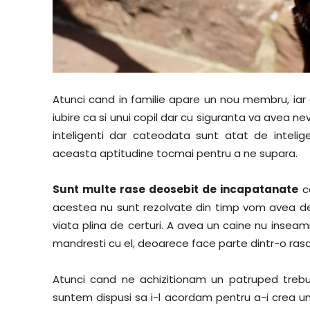
Atunci cand in familie apare un nou membru, ia
iubire ca si unui copil dar cu siguranta va avea ne
inteligenti dar cateodata sunt atat de intelig
aceasta aptitudine tocmai pentru a ne supara.
Sunt multe rase deosebit de incapatanate
ca
acestea nu sunt rezolvate din timp vom avea de s
viata plina de certuri. A avea un caine nu inseamn
mandresti cu el, deoarece face parte dintr-o rasa
Atunci cand ne achizitionam un patruped trebu
suntem dispusi sa i-l acordam pentru a-i crea un 