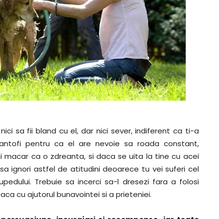
 sa fii bland cu el, dar nici sever, indiferent ca ti-a
ntofi pentru ca el are nevoie sa roada constant,
ci macar ca o zdreanta, si daca se uita la tine cu acei
sa ignori astfel de atitudini deoarece tu vei suferi cel
edului. Trebuie sa incerci sa-l dresezi fara a folosi
ca cu ajutorul bunavointei si a prieteniei.