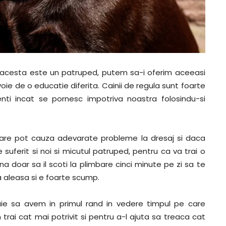
r acesta este un patruped, putem sa-i oferim aceeasi
voie de o educatie diferita. Cainii de regula sunt foarte
enti incat se pornesc impotriva noastra folosindu-si
re pot cauza adevarate probleme la dresaj si daca
uferit si noi si micutul patruped, pentru ca va trai o
a doar sa il scoti la plimbare cinci minute pe zi sa te
 aleasa si e foarte scump.
ie sa avem in primul rand in vedere timpul pe care
trai cat mai potrivit si pentru a-l ajuta sa treaca cat