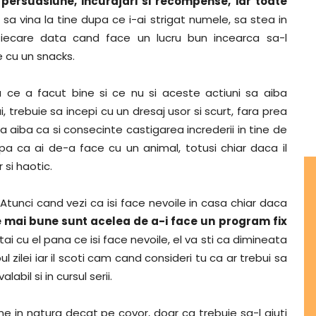
 persuasiune, incurajari si recompense, iar toate
l sa vina la tine dupa ce i-ai strigat numele, sa stea in
fiecare data cand face un lucru bun incearca sa-l
e cu un snacks.
 ce a facut bine si ce nu si aceste actiuni sa aiba
, trebuie sa incepi cu un dresaj usor si scurt, fara prea
sa aiba ca si consecinte castigarea increderii in tine de
ipa ca ai de-a face cu un animal, totusi chiar daca il
 si haotic.
 Atunci cand vezi ca isi face nevoile in casa chiar daca
 mai bune sunt acelea de a-i face un program fix
ai cu el pana ce isi face nevoile, el va sti ca dimineata
zilei iar il scoti cam cand consideri tu ca ar trebui sa
labil si in cursul serii.
ne in natura decat pe covor, doar ca trebuie sa-l ajuti