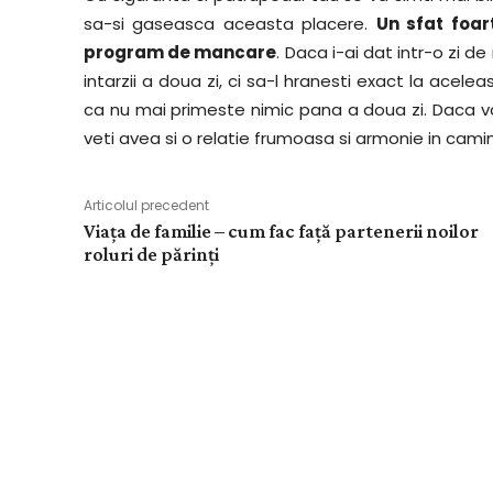
sa-si gaseasca aceasta placere.
Un sfat foar
program de mancare
. Daca i-ai dat intr-o zi d
intarzii a doua zi, ci sa-l hranesti exact la acele
ca nu mai primeste nimic pana a doua zi. Daca va i
veti avea si o relatie frumoasa si armonie in camin
Articolul precedent
Viața de familie – cum fac față partenerii noilor
roluri de părinți