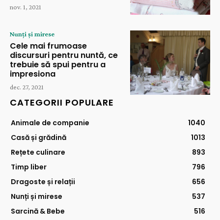
nov. 1, 2021
Nunți și mirese
Cele mai frumoase
discursuri pentru nuntă, ce
trebuie să spui pentru a
impresiona
dec. 27, 2021
CATEGORII POPULARE
Animale de companie
1040
Casă și grădină
1013
Rețete culinare
893
Timp liber
796
Dragoste și relații
656
Nunți și mirese
537
Sarcină & Bebe
516