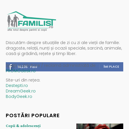
Discutăm despre situațiile de zi cu zi ale vieții de familie:
dragoste, relații, nunți și ocazii speciale, sarcină, animale,
casă și grădină, rețete și timp liber.
Spații publicitare / reclamă administrată de
ÎMI PLACE
14,235
Fani
PROMOdesk.ro
Site-uri din rețea:
Destepti.ro
DreamGeek.ro
BodyGeek.ro
POSTĂRI POPULARE
Copii & adolescenți