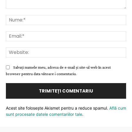
Comentariu:
Nu
Ema
Web
Salvați numele meu, adresa de e-mail și site-ul web în acest
browser pentru data viitoare i comentariu.
Acest site folosește Akismet pentru a reduce spamul.
Află cum
sunt procesate datele comentariilor tale
.