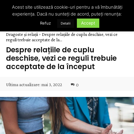
Acest site utilizează cookie-uri pentru a vă îmbunătăți
experiența. Dacă nu sunteți de acord, puteți renunța:
Accept
Refuz
Detalii
Dragoste și relații
Despre relațiile de cuplu deschise, vezi ce
reguli trebuie acceptate de la...
Despre relațiile de cuplu
deschise, vezi ce reguli trebuie
acceptate de la început
Ultima actualizare:
mai 3, 2022
0