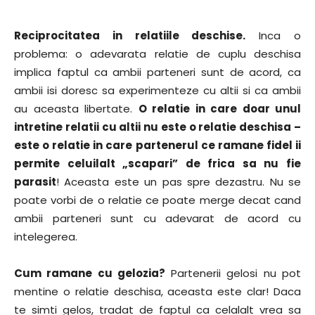
Reciprocitatea in relatiile deschise.
Inca o
problema: o adevarata relatie de cuplu deschisa
implica faptul ca ambii parteneri sunt de acord, ca
ambii isi doresc sa experimenteze cu altii si ca ambii
au aceasta libertate.
O relatie in care doar unul
intretine relatii cu altii nu este o relatie deschisa –
este o relatie in care partenerul ce ramane fidel ii
permite celuilalt „scapari” de frica sa nu fie
parasit
! Aceasta este un pas spre dezastru. Nu se
poate vorbi de o relatie ce poate merge decat cand
ambii parteneri sunt cu adevarat de acord cu
intelegerea.
Cum ramane cu gelozia?
Partenerii gelosi nu pot
mentine o relatie deschisa, aceasta este clar! Daca
te simti gelos, tradat de faptul ca celalalt vrea sa