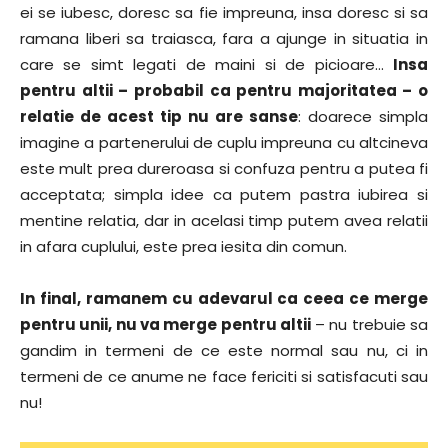
ei se iubesc, doresc sa fie impreuna, insa doresc si sa
ramana liberi sa traiasca, fara a ajunge in situatia in
care se simt legati de maini si de picioare…
Insa
pentru altii – probabil ca pentru majoritatea – o
relatie de acest tip nu are sanse
: doarece simpla
imagine a partenerului de cuplu impreuna cu altcineva
este mult prea dureroasa si confuza pentru a putea fi
acceptata; simpla idee ca putem pastra iubirea si
mentine relatia, dar in acelasi timp putem avea relatii
in afara cuplului, este prea iesita din comun.
In final, ramanem cu adevarul ca ceea ce merge
pentru unii, nu va merge pentru altii
– nu trebuie sa
gandim in termeni de ce este normal sau nu, ci in
termeni de ce anume ne face fericiti si satisfacuti sau
nu!