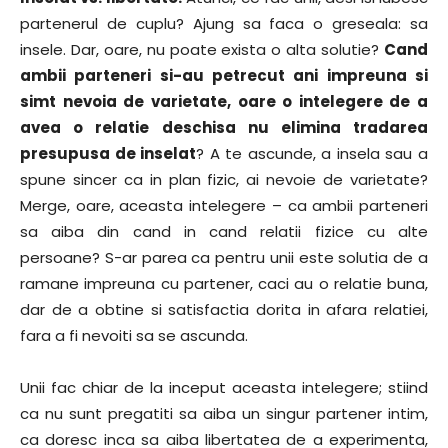
partenerul de cuplu? Ajung sa faca o greseala: sa
insele. Dar, oare, nu poate exista o alta solutie?
Cand
ambii parteneri si-au petrecut ani impreuna si
simt nevoia de varietate, oare o intelegere de a
avea o relatie deschisa nu elimina tradarea
presupusa de inselat
? A te ascunde, a insela sau a
spune sincer ca in plan fizic, ai nevoie de varietate?
Merge, oare, aceasta intelegere – ca ambii parteneri
sa aiba din cand in cand relatii fizice cu alte
persoane? S-ar parea ca pentru unii este solutia de a
ramane impreuna cu partener, caci au o relatie buna,
dar de a obtine si satisfactia dorita in afara relatiei,
fara a fi nevoiti sa se ascunda.
Unii fac chiar de la inceput aceasta intelegere; stiind
ca nu sunt pregatiti sa aiba un singur partener intim,
ca doresc inca sa aiba libertatea de a experimenta,