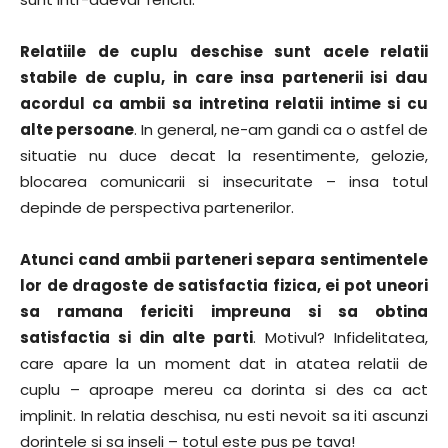
Relatiile de cuplu deschise sunt acele relatii
stabile de cuplu, in care insa partenerii isi dau
acordul ca ambii sa intretina relatii intime si cu
alte persoane
. In general, ne-am gandi ca o astfel de
situatie nu duce decat la resentimente, gelozie,
blocarea comunicarii si insecuritate – insa totul
depinde de perspectiva partenerilor.
Atunci cand ambii parteneri separa sentimentele
lor de dragoste de satisfactia fizica, ei pot uneori
sa ramana fericiti impreuna si sa obtina
satisfactia si din alte parti
. Motivul? Infidelitatea,
care apare la un moment dat in atatea relatii de
cuplu – aproape mereu ca dorinta si des ca act
implinit. In relatia deschisa, nu esti nevoit sa iti ascunzi
dorintele si sa inseli – totul este pus pe tava!