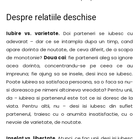
Despre relatiile deschise
Iubire vs. varietate.
Doi parteneri se iubesc cu
adevarat – dar ce se intampla dupa un timp, cand
apare dorinta de noutate, de ceva diferit, de a scapa
de monotonie?
Doua cai
: fie partenerii aleg sa ignore
acea dorinta, concentrandu-se pe ceea ce au
impreuna; fie ajung sa se insele, desi inca se iubesc.
Poate iubirea sa satisfaca persoana, sa o faca sa nu-
si doreasca pe nimeni altcineva vreodata? Pentru unii,
da – iubirea si partenerul este tot ce isi doresc de la
viata. Pentru altii, nu – desi isi iubesc din suflet
partenerul, traiesc cu o anumita insatisfactie, cu o
nevoie de varietate, de noutate.
Inselat vs. libertate.
Atunci, ce fac unii, desi isi iubesc