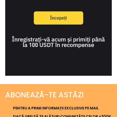
ABONEAZĂ-TE ASTĂZI
PENTRU A PRIMI INFORMAȚII EXCLUSIVE PE MAIL
DACĂ VREI SĂ TE ALĂTURI COMUNITĂȚII CELOR +300K