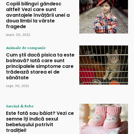
Copiii bilingvi gândesc
altfel! Vezi care sunt
avantajele învățării unei a
doua limbi la vârste
fragede
mart. 30, 2022
Animale de companie
Cum știi dacă pisica ta este
bolnavă? Iată care sunt
principalele simptome care
trădează starea ei de
sănătate
sept. 30, 2021
Sarcină & Bebe
Este fată sau băiat? Vezi ce
semne îți indică sexul
bebelușului potrivit
tradiției!