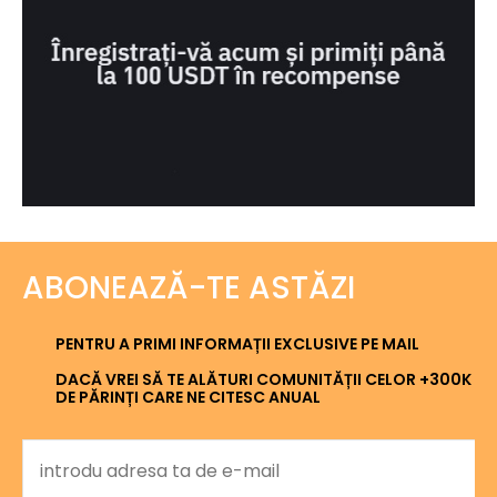
ABONEAZĂ-TE ASTĂZI
PENTRU A PRIMI INFORMAȚII EXCLUSIVE PE MAIL
DACĂ VREI SĂ TE ALĂTURI COMUNITĂȚII CELOR +300K
DE PĂRINȚI CARE NE CITESC ANUAL