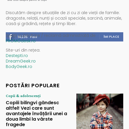
Discutăm despre situațiile de zi cu zi ale vieții de familie:
dragoste, relații, nunți și ocazii speciale, sarcină, animale,
casă și grădină, rețete și timp liber.
Spații publicitare / reclamă administrată de
ÎMI PLACE
14,235
Fani
PROMOdesk.ro
Site-uri din rețea:
Destepti.ro
DreamGeek.ro
BodyGeek.ro
POSTĂRI POPULARE
Copii & adolescenți
Copiii bilingvi gândesc
altfel! Vezi care sunt
avantajele învățării unei a
doua limbi la vârste
fragede