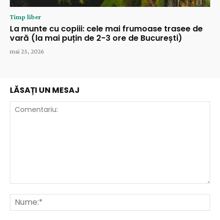
Timp liber
La munte cu copiii: cele mai frumoase trasee de
vară (la mai puțin de 2-3 ore de București)
mai 25, 2026
LĂSAȚI UN MESAJ
Comentariu:
Nu