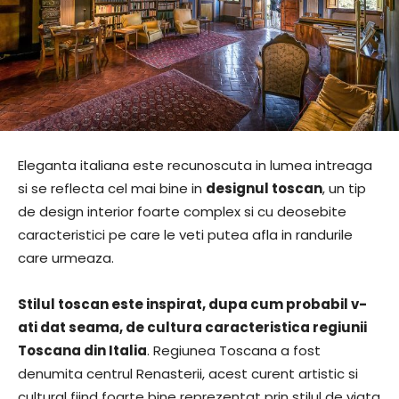
Eleganta italiana este recunoscuta in lumea intreaga
si se reflecta cel mai bine in
designul toscan
, un tip
de design interior foarte complex si cu deosebite
caracteristici pe care le veti putea afla in randurile
care urmeaza.
Stilul toscan este inspirat, dupa cum probabil v-
ati dat seama, de cultura caracteristica regiunii
Toscana din Italia
. Regiunea Toscana a fost
denumita centrul Renasterii, acest curent artistic si
cultural fiind foarte bine reprezentat prin stilul de viata