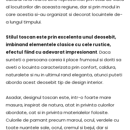
al locuitorilor din aceasta regiune, dar si prin modul in
care acestia si-au organizat si decorat locuintele de-
a lungul timpului.
Stilul toscan este prin excelenta unul deosebit,
imbinand elementele clasice cu cele rustice,
efectul fiind cu adevarat impresionant
. Daca
sunteti o persoana careia ii place frumosul si doriti sa
aveti o locuinta caracterizata prin confort, caldura,
naturalete si nu in ultimul rand eleganta, atunci puteti
aborda acest deosebit tip de design interior.
Asadar, designul toscan este, intr-o foarte mare
masura, inspirat de natura, atat in privinta culorilor
abordate, cat si in privinta materialelor folosite.
Culorile de pamant precum maroul, ocrul, verdele cu
toate nuantele sale, ocrul, cremul si bejul, dar si