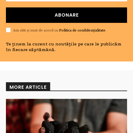
ABONARE
Am citit și sunt de acord cu
Politica de confidențialitate
.
Te ținem la curent cu noutățile pe care le publicăm
în fiecare săptămână.
MORE ARTICLE