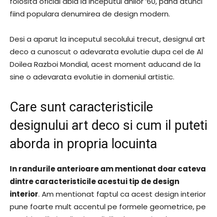
folosita oficial abia la inceputul anilor ’60, pana atunci
fiind populara denumirea de design modern.
Desi a aparut la inceputul secolului trecut, designul art
deco a cunoscut o adevarata evolutie dupa cel de Al
Doilea Razboi Mondial, acest moment aducand de la
sine o adevarata evolutie in domeniul artistic.
Care sunt caracteristicile
designului art deco si cum il puteti
aborda in propria locuinta
In randurile anterioare am mentionat doar cateva
dintre caracteristicile acestui tip de design
interior
. Am mentionat faptul ca acest design interior
pune foarte mult accentul pe formele geometrice, pe