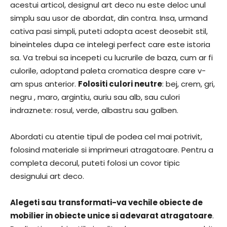
acestui articol, designul art deco nu este deloc unul
simplu sau usor de abordat, din contra. Insa, urmand
cativa pasi simpli, puteti adopta acest deosebit stil,
bineinteles dupa ce intelegi perfect care este istoria
sa. Va trebui sa incepeti cu lucrurile de baza, cum ar fi
culorile, adoptand paleta cromatica despre care v-
am spus anterior.
Folositi culori neutre
: bej, crem, gri,
negru , maro, argintiu, auriu sau alb, sau culori
indraznete: rosul, verde, albastru sau galben.
Abordati cu atentie tipul de podea cel mai potrivit,
folosind materiale si imprimeuri atragatoare. Pentru a
completa decorul, puteti folosi un covor tipic
designului art deco.
Alegeti sau transformati-va vechile obiecte de
mobilier in obiecte unice si adevarat atragatoare
.