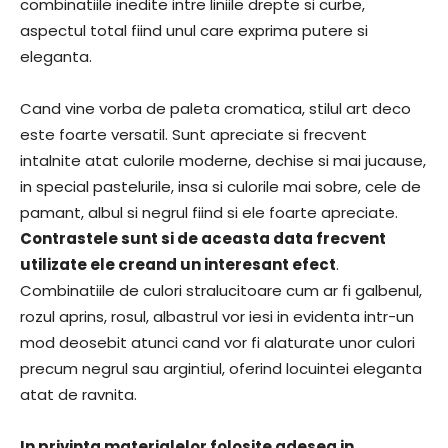
combinatiile inedite intre liniile drepte si curbe,
aspectul total fiind unul care exprima putere si
eleganta.
Cand vine vorba de paleta cromatica, stilul art deco
este foarte versatil. Sunt apreciate si frecvent
intalnite atat culorile moderne, dechise si mai jucause,
in special pastelurile, insa si culorile mai sobre, cele de
pamant, albul si negrul fiind si ele foarte apreciate.
Contrastele sunt si de aceasta data frecvent
utilizate ele creand un interesant efect
.
Combinatiile de culori stralucitoare cum ar fi galbenul,
rozul aprins, rosul, albastrul vor iesi in evidenta intr-un
mod deosebit atunci cand vor fi alaturate unor culori
precum negrul sau argintiul, oferind locuintei eleganta
atat de ravnita.
In privinta materialelor folosite adesea in