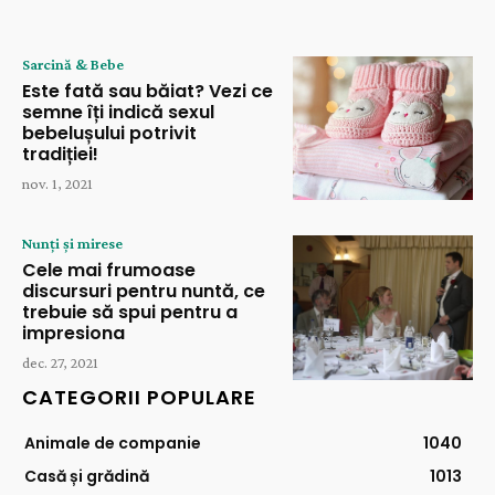
Sarcină & Bebe
Este fată sau băiat? Vezi ce
semne îți indică sexul
bebelușului potrivit
tradiției!
nov. 1, 2021
Nunți și mirese
Cele mai frumoase
discursuri pentru nuntă, ce
trebuie să spui pentru a
impresiona
dec. 27, 2021
CATEGORII POPULARE
Animale de companie
1040
Casă și grădină
1013