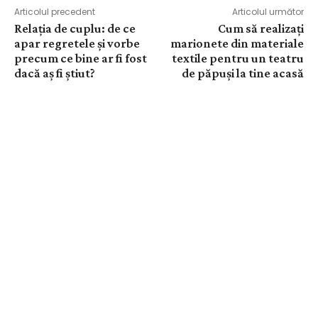
Articolul precedent
Articolul următor
Relația de cuplu: de ce
Cum să realizați
apar regretele și vorbe
marionete din materiale
precum ce bine ar fi fost
textile pentru un teatru
dacă aș fi știut?
de păpuși la tine acasă