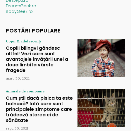
Destepti.ro
DreamGeek.ro
BodyGeek.ro
POSTĂRI POPULARE
Copii & adolescenți
Copiii bilingvi gândesc
altfel! Vezi care sunt
avantajele învățării unei a
doua limbi la vârste
fragede
mart. 30, 2022
Animale de companie
Cum știi dacă pisica ta este
bolnavă? Iată care sunt
principalele simptome care
trădează starea ei de
sănătate
sept. 30, 2021