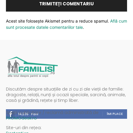
Acest site folosește Akismet pentru a reduce spamul.
Află cum
sunt procesate datele comentariilor tale
.
Discutăm despre situațiile de zi cu zi ale vieții de familie:
dragoste, relații, nunți și ocazii speciale, sarcină, animale,
casă și grădină, rețete și timp liber.
Spații publicitare / reclamă administrată de
ÎMI PLACE
14,235
Fani
PROMOdesk.ro
Site-uri din rețea: