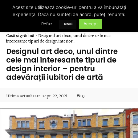
Acest site utilizează cookie-uri pentru a vă îmbunătăți
experiența. Dacă nu sunteți de acord, puteți renunța:
Accept
Refuz
Detalii
Casă și grădină
Designul art deco, unul dintre cele mai
interesante tipuri de design interior...
Designul art deco, unul dintre
cele mai interesante tipuri de
design interior – pentru
adevărații iubitori de artă
Ultima actualizare:
sept. 22, 2021
0