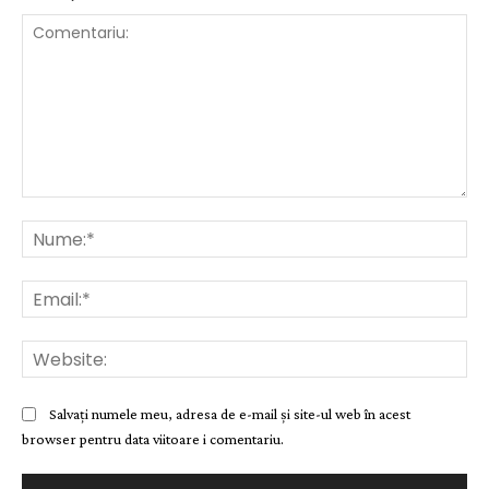
Comentariu:
Nu
Ema
Web
Salvați numele meu, adresa de e-mail și site-ul web în acest
browser pentru data viitoare i comentariu.