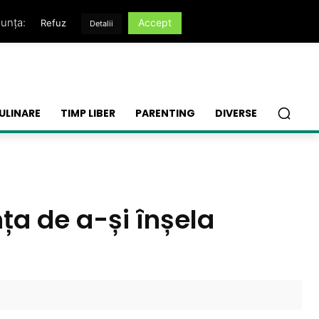
nunța:
Accept
Refuz
Detalii
ULINARE
TIMP LIBER
PARENTING
DIVERSE
ța de a-și înșela