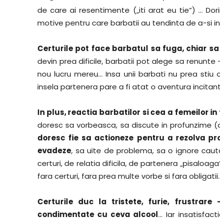
de care ai resentimente („iti arat eu tie”) … Do
motive pentru care barbatii au tendinta de a-si inse
Certurile pot face barbatul sa fuga, chiar sa
devin prea dificile, barbatii pot alege sa renunte
nou lucru mereu… Insa unii barbati nu prea stiu 
insela partenera pare a fi atat o aventura incitant
In plus, reactia barbatilor si cea a femeilor i
doresc sa vorbeasca, sa discute in profunzime 
doresc fie sa actioneze pentru a rezolva p
evadeze
, sa uite de problema, sa o ignore cauta
certuri, de relatia dificila, de partenera „pisalo
fara certuri, fara prea multe vorbe si fara obligatii
Certurile duc la tristete, furie, frustrar
condimentate cu ceva alcool
… Iar insatisfact