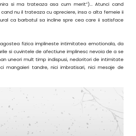
mira si ma trateaza asa cum merit”)… Atunci cand
 cand nu il trateaza cu apreciere, insa o alta femeie ii
ural ca barbatul sa incline spre cea care ii satisface
agostea fizica implineste intimitatea emotionala, da
rile si cuvintele de afectiune implinesc nevoia de a se
man uneori mult timp indispusi, nedoritori de intimitate
nici mangaieri tandre, nici imbratisari, nici mesaje de