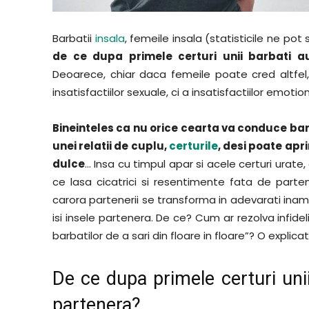
Barbatii
insala
, femeile insala (statisticile ne pot
de ce dupa primele certuri unii barbati a
Deoarece, chiar daca femeile poate cred altfel, 
insatisfactiilor sexuale, ci a insatisfactiilor emoti
Bineinteles ca nu orice cearta va conduce barb
unei relatii de cuplu,
certurile
, desi poate apr
dulce
… Insa cu timpul apar si acele certuri urate,
ce lasa cicatrici si resentimente fata de parte
carora partenerii se transforma in adevarati inam
isi insele partenera. De ce? Cum ar rezolva infid
barbatilor de a sari din floare in floare”? O explic
De ce dupa primele certuri unii
partenera?