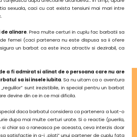
a tanjeasca dupa afectiune altundeva… In timp, apare
ctia sexuala, caci cu cat exista tensiuni mai mari intre
.
 de alinare
. Prea multe certuri in cuplu fac barbatii sa
 de femei (caci partenera nu este dispusa sa ii ofere
asigura un barbat ca este inca atractiv si dezirabil, ca
de a fi admirat si alinat de o persoana care nu are
batul sa isi insele iubita
. Sa nu uitam ca o aventura
regulilor” sunt irezistibile, in special pentru un barbat
re devine din ce in ce mai dificila.
n special daca barbatul considera ca partenera a luat-o
rie dupa mai multe certuri urate. Si o reactie (puerila,
e si chiar sa o raneasca pe aceasta, ceva interzis doar
sa satisfactie in a-i „plati” unui partener de cuplu fata