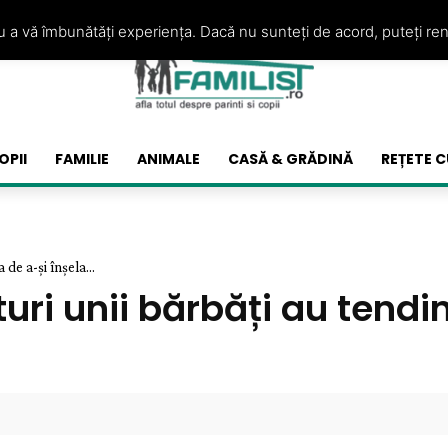
ru a vă îmbunătăți experiența. Dacă nu sunteți de acord, puteți re
OPII
FAMILIE
ANIMALE
CASĂ & GRĂDINĂ
REȚETE C
de a-și înșela...
uri unii bărbăți au tendin