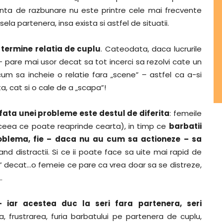
rinta de razbunare nu este printre cele mai frecvente
la partenera, insa exista si astfel de situatii.
 termine relatia de cuplu
. Cateodata, daca lucrurile
 – pare mai usor decat sa tot incerci sa rezolvi cate un
cum sa incheie o relatie fara „scene” – astfel ca a-si
a, cat si o cale de a „scapa”!
n fata unei probleme este destul de diferita
: femeile
(ceea ce poate reaprinde cearta), in timp ce
barbatii
roblema, fie – daca nu au cum sa actioneze – sa
nd distractii. Si ce ii poate face sa uite mai rapid de
aga” decat…o femeie ce pare ca vrea doar sa se distreze,
…
e – iar acestea duc la seri fara partenera, seri
ia, frustrarea, furia barbatului pe partenera de cuplu,