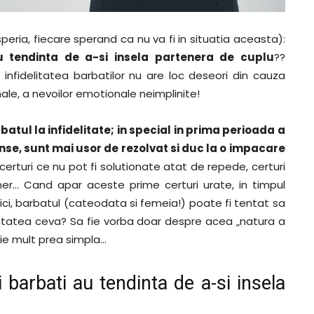
 speria, fiecare sperand ca nu va fi in situatia aceasta):
u tendinta de a-si insela partenera de cuplu
??
infidelitatea barbatilor nu are loc deseori din cauza
onale, a nevoilor emotionale neimplinite!
atul la infidelitate; in special in prima perioada a
inse, sunt mai usor de rezolvat si duc la o impacare
 certuri ce nu pot fi solutionate atat de repede, certuri
ner… Cand apar aceste prime certuri urate, in timpul
ici, barbatul (cateodata si femeia!) poate fi tentat sa
elitatea ceva? Sa fie vorba doar despre acea „natura a
atie mult prea simpla…
 barbati au tendinta de a-si insela