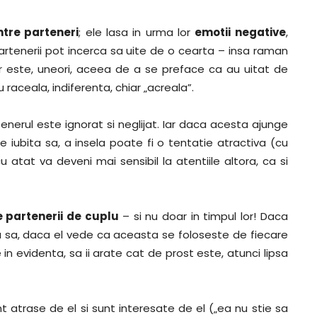
ntre parteneri
; ele lasa in urma lor
emotii negative
,
artenerii pot incerca sa uite de o cearta – insa raman
or este, uneori, aceea de a se preface ca au uitat de
 raceala, indiferenta, chiar „acreala”.
tenerul este ignorat si neglijat. Iar daca acesta ajunge
 iubita sa, a insela poate fi o tentatie atractiva (cu
u atat va deveni mai sensibil la atentiile altora, ca si
 partenerii de cuplu
– si nu doar in timpul lor! Daca
a sa, daca el vede ca aceasta se foloseste de fiecare
le in evidenta, sa ii arate cat de prost este, atunci lipsa
t atrase de el si sunt interesate de el („ea nu stie sa