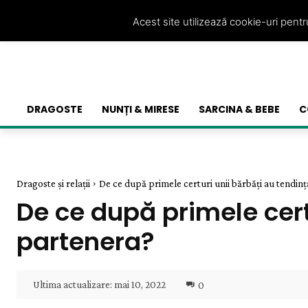
Acest site utilizează cookie-uri pent
DRAGOSTE
NUNȚI & MIRESE
SARCINA & BEBE
C
Dragoste și relații
De ce după primele certuri unii bărbăți au tendința 
De ce după primele cert
partenera?
Ultima actualizare:
mai 10, 2022
0