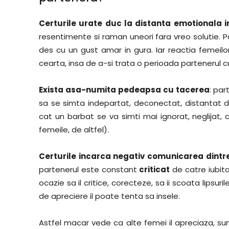
Certurile urate duc la distanta emotionala i
resentimente si raman uneori fara vreo solutie. P
des cu un gust amar in gura. Iar reactia femeil
cearta, insa de a-si trata o perioada partenerul cu
Exista asa-numita pedeapsa cu tacerea
: par
sa se simta indepartat, deconectat, distantat de
cat un barbat se va simti mai ignorat, neglijat, c
femeile, de altfel).
Certurile incarca negativ comunicarea dintre
partenerul este constant
criticat
de catre iubit
ocazie sa il critice, corecteze, sa ii scoata lipsuri
de apreciere il poate tenta sa insele.
Astfel macar vede ca alte femei il apreciaza, sun