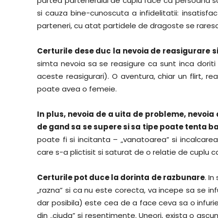
partea partenerului de cuplu face ca persoana s
si cauza bine-cunoscuta a infidelitatii: insatisfa
parteneri, cu atat partidele de dragoste se raresc
Certurile dese duc la nevoia de reasigurare si
simta nevoia sa se reasigure ca sunt inca doriti
aceste reasigurari). O aventura, chiar un flirt, re
poate avea o femeie.
In plus, nevoia de a uita de probleme, nevoia 
de gand sa se supere si sa tipe poate tenta bar
poate fi si incitanta – „vanatoarea” si incalcarea „
care s-a plictisit si saturat de o relatie de cuplu ca
Certurile pot duce la dorinta de razbunare
. I
„razna” si ca nu este corecta, va incepe sa se infu
dar posibila) este cea de a face ceva sa o infuri
din „ciuda” si resentimente. Uneori, exista o ascun