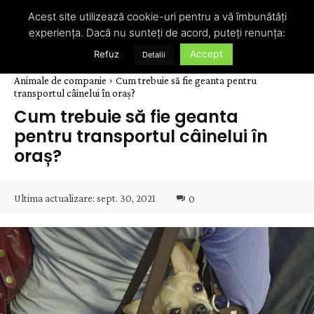
Acest site utilizează cookie-uri pentru a vă îmbunătăți
experiența. Dacă nu sunteți de acord, puteți renunța:
Accept
Refuz
Detalii
Animale de companie
Cum trebuie să fie geanta pentru
transportul câinelui în oraș?
Cum trebuie să fie geanta
pentru transportul câinelui în
oraș?
Ultima actualizare:
sept. 30, 2021
0