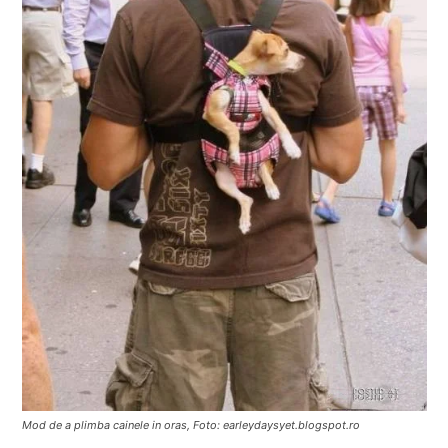
Mod de a plimba cainele in oras, Foto: earleydaysyet.blogspot.ro