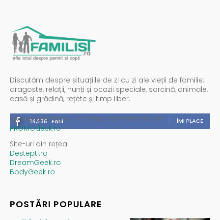
Discutăm despre situațiile de zi cu zi ale vieții de familie:
dragoste, relații, nunți și ocazii speciale, sarcină, animale,
casă și grădină, rețete și timp liber.
Spații publicitare / reclamă administrată de
ÎMI PLACE
14,235
Fani
PROMOdesk.ro
Site-uri din rețea:
Destepti.ro
DreamGeek.ro
BodyGeek.ro
POSTĂRI POPULARE