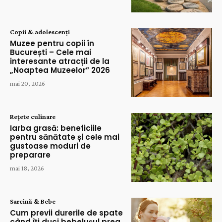
Copii & adolescenți
Muzee pentru copii în
București – Cele mai
interesante atracții de la
„Noaptea Muzeelor” 2026
mai 20, 2026
Rețete culinare
Iarba grasă: beneficiile
pentru sănătate și cele mai
gustoase moduri de
preparare
mai 18, 2026
Sarcină & Bebe
Cum previi durerile de spate
când îți duci bebelușul prea