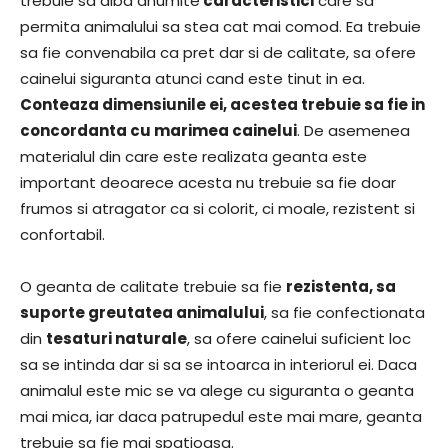
trebuie sa aiba anumite
caracteristici
care sa
permita animalului sa stea cat mai comod. Ea trebuie
sa fie convenabila ca pret dar si de calitate, sa ofere
cainelui siguranta atunci cand este tinut in ea.
Conteaza dimensiunile ei, acestea trebuie sa fie in
concordanta cu marimea cainelui
. De asemenea
materialul din care este realizata geanta este
important deoarece acesta nu trebuie sa fie doar
frumos si atragator ca si colorit, ci moale, rezistent si
confortabil.
O geanta de calitate trebuie sa fie
rezistenta, sa
suporte greutatea animalului
, sa fie confectionata
din
tesaturi naturale
, sa ofere cainelui suficient loc
sa se intinda dar si sa se intoarca in interiorul ei. Daca
animalul este mic se va alege cu siguranta o geanta
mai mica, iar daca patrupedul este mai mare, geanta
trebuie sa fie mai spatioasa.