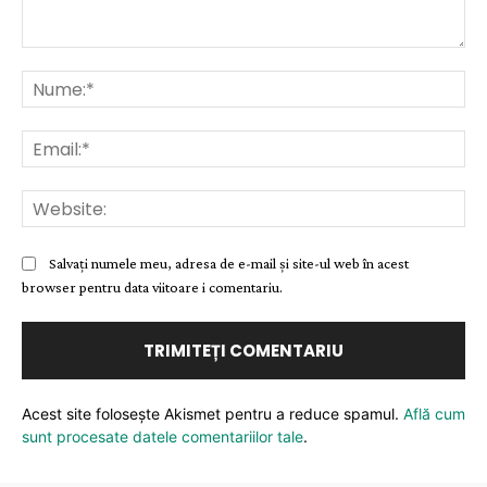
Comentariu:
Nu
Ema
Web
Salvați numele meu, adresa de e-mail și site-ul web în acest
browser pentru data viitoare i comentariu.
Acest site folosește Akismet pentru a reduce spamul.
Află cum
sunt procesate datele comentariilor tale
.