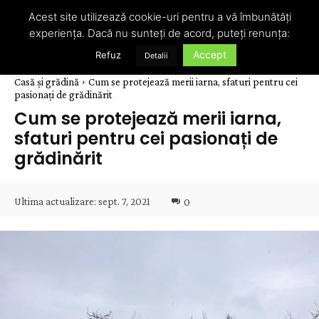
Acest site utilizează cookie-uri pentru a vă îmbunătăți
experiența. Dacă nu sunteți de acord, puteți renunța:
Accept
Refuz
Detalii
Casă și grădină
Cum se protejează merii iarna, sfaturi pentru cei
pasionați de grădinărit
Cum se protejează merii iarna,
sfaturi pentru cei pasionați de
grădinărit
Ultima actualizare:
sept. 7, 2021
0