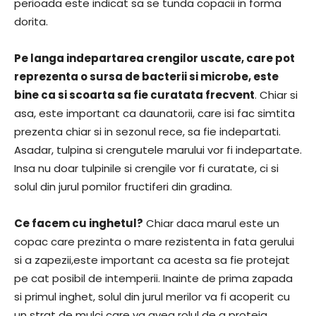
perioada este indicat sa se tunda copacii in forma
dorita.
Pe langa indepartarea crengilor uscate, care pot
reprezenta o sursa de bacterii si microbe, este
bine ca si scoarta sa fie curatata frecvent
. Chiar si
asa, este important ca daunatorii, care isi fac simtita
prezenta chiar si in sezonul rece, sa fie indepartati.
Asadar, tulpina si crengutele marului vor fi indepartate.
Insa nu doar tulpinile si crengile vor fi curatate, ci si
solul din jurul pomilor fructiferi din gradina.
Ce facem cu inghetul?
Chiar daca marul este un
copac care prezinta o mare rezistenta in fata gerului
si a zapezii,este important ca acesta sa fie protejat
pe cat posibil de intemperii. Inainte de prima zapada
si primul inghet, solul din jurul merilor va fi acoperit cu
un strat de mulci care va avea rolul de a proteja