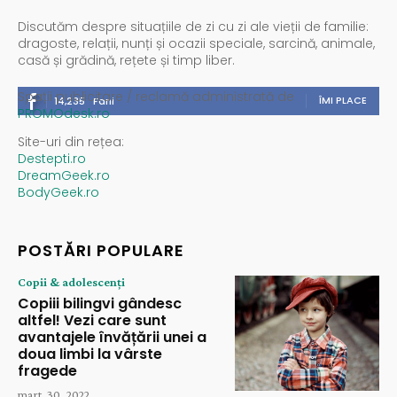
Discutăm despre situațiile de zi cu zi ale vieții de familie:
dragoste, relații, nunți și ocazii speciale, sarcină, animale,
casă și grădină, rețete și timp liber.
Spații publicitare / reclamă administrată de
ÎMI PLACE
14,235
Fani
PROMOdesk.ro
Site-uri din rețea:
Destepti.ro
DreamGeek.ro
BodyGeek.ro
POSTĂRI POPULARE
Copii & adolescenți
Copiii bilingvi gândesc
altfel! Vezi care sunt
avantajele învățării unei a
doua limbi la vârste
fragede
mart. 30, 2022