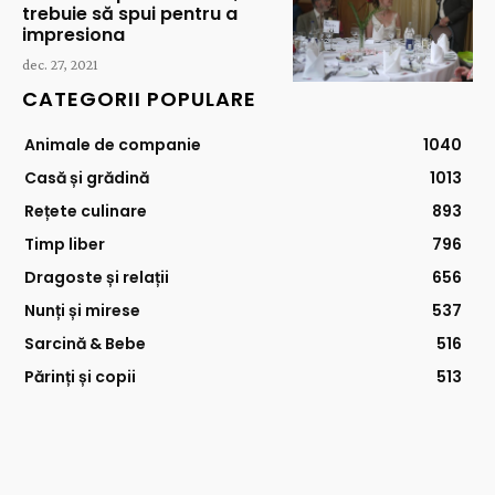
trebuie să spui pentru a
impresiona
dec. 27, 2021
CATEGORII POPULARE
Animale de companie
1040
Casă și grădină
1013
Rețete culinare
893
Timp liber
796
Dragoste și relații
656
Nunți și mirese
537
Sarcină & Bebe
516
Părinți și copii
513