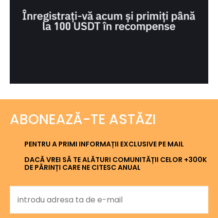
ABONEAZĂ-TE ASTĂZI
PENTRU A PRIMI INFORMAȚII EXCLUSIVE PE MAIL
DACĂ VREI SĂ TE ALĂTURI COMUNITĂȚII CELOR +300K
DE PĂRINȚI CARE NE CITESC ANUAL