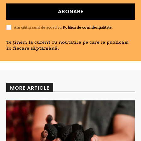
ABONARE
Am citit și sunt de acord cu
Politica de confidențialitate
.
Te ținem la curent cu noutățile pe care le publicăm
în fiecare săptămână.
MORE ARTICLE