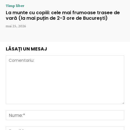
Timp liber
La munte cu copiii: cele mai frumoase trasee de
vară (la mai puțin de 2-3 ore de București)
mai 25, 2026
LĂSAȚI UN MESAJ
Comentariu:
Nu
Ema