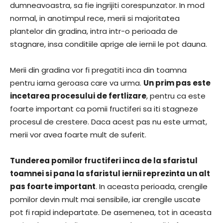
dumneavoastra, sa fie ingrijiti corespunzator. In mod
normal, in anotimpul rece, merii si majoritatea
plantelor din gradina, intra intr-o perioada de
stagnare, insa conditiile aprige ale iernii le pot dauna.
Merii din gradina vor fi pregatiti inca din toamna
pentru iarna geroasa care va urma.
Un prim pas este
incetarea procesului de fertlizare
, pentru ca este
foarte important ca pomii fructiferi sa iti stagneze
procesul de crestere. Daca acest pas nu este urmat,
merii vor avea foarte mult de suferit.
Tunderea pomilor fructiferi inca de la sfaristul
toamnei si pana la sfaristul iernii reprezinta un alt
pas foarte important
. In aceasta perioada, crengile
pomilor devin mult mai sensibile, iar crengile uscate
pot fi rapid indepartate. De asemenea, tot in aceasta