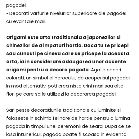
pagodei.
• Decorati varfurile nivelurilor superioare ale pagodei
cu evantaie mari.
Origami este arta traditionala a japonezilor si
chinezilor de a impaturi hartia. Daca tu te pricepi
sau cunosti pe cineva care se pricepe la aceasta
arta, ia in considerare adaugarea unor accente
origami pentru a decora pagoda
. Agata cocori
colorati, un simbol al norocului, de acoperisul pagodei.
In mod alternativ, poti crea niste crini mari sau alte
flori pe care sa le utilizezi la decorarea pagodei.
Sari peste decoratiunile traditionale cu luminite si
foloseste in schimb felinare de hartie pentru a lumina
pagoda in timpul unei ceremonii de seara. Dupa ce se
lasa intunericul, pagoda poate fi scoasa in evidenta