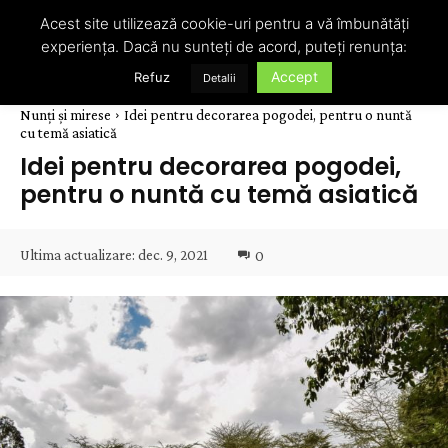
Acest site utilizează cookie-uri pentru a vă îmbunătăți
experiența. Dacă nu sunteți de acord, puteți renunța:
Accept
Refuz
Detalii
Nunți și mirese
Idei pentru decorarea pogodei, pentru o nuntă
cu temă asiatică
Idei pentru decorarea pogodei,
pentru o nuntă cu temă asiatică
Ultima actualizare:
dec. 9, 2021
0