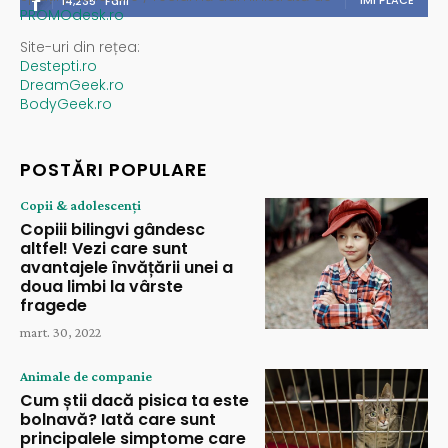
ÎMI PLACE
14,235
Fani
PROMOdesk.ro
Site-uri din rețea:
Destepti.ro
DreamGeek.ro
BodyGeek.ro
POSTĂRI POPULARE
Copii & adolescenți
Copiii bilingvi gândesc
altfel! Vezi care sunt
avantajele învățării unei a
doua limbi la vârste
fragede
mart. 30, 2022
Animale de companie
Cum știi dacă pisica ta este
bolnavă? Iată care sunt
principalele simptome care