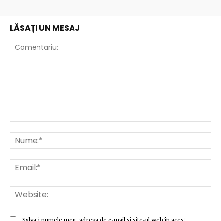
LĂSAȚI UN MESAJ
Comentariu:
Nu
Ema
Web
Salvați numele meu, adresa de e-mail și site-ul web în acest