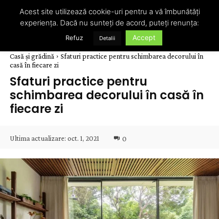
Acest site utilizează cookie-uri pentru a vă îmbunătăți
experiența. Dacă nu sunteți de acord, puteți renunța:
Accept
Refuz
Detalii
Casă și grădină
Sfaturi practice pentru schimbarea decorului în
casă în fiecare zi
Sfaturi practice pentru
schimbarea decorului în casă în
fiecare zi
Ultima actualizare:
oct. 1, 2021
0