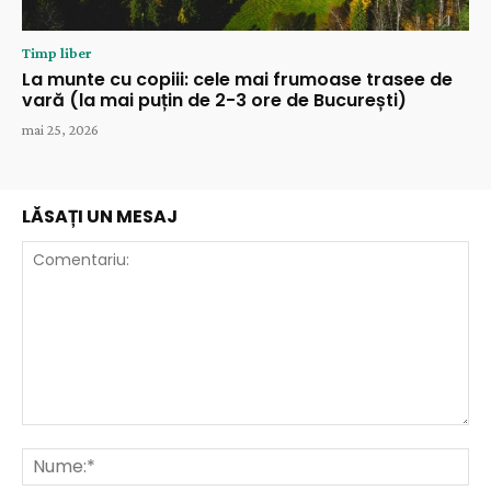
Timp liber
La munte cu copiii: cele mai frumoase trasee de
vară (la mai puțin de 2-3 ore de București)
mai 25, 2026
LĂSAȚI UN MESAJ
Comentariu:
Nu