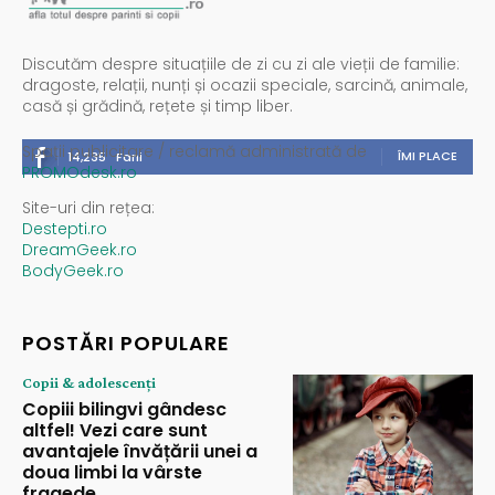
Discutăm despre situațiile de zi cu zi ale vieții de familie:
dragoste, relații, nunți și ocazii speciale, sarcină, animale,
casă și grădină, rețete și timp liber.
Spații publicitare / reclamă administrată de
ÎMI PLACE
14,235
Fani
PROMOdesk.ro
Site-uri din rețea:
Destepti.ro
DreamGeek.ro
BodyGeek.ro
POSTĂRI POPULARE
Copii & adolescenți
Copiii bilingvi gândesc
altfel! Vezi care sunt
avantajele învățării unei a
doua limbi la vârste
fragede