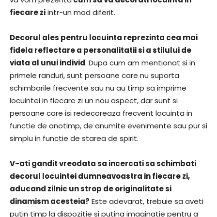
fiecare zi
intr-un mod diferit.
Decorul ales pentru locuinta reprezinta cea mai
fidela reflectare a personalitatii si a stilului de
viata al unui individ
. Dupa cum am mentionat si in
primele randuri, sunt persoane care nu suporta
schimbarile frecvente sau nu au timp sa imprime
locuintei in fiecare zi un nou aspect, dar sunt si
persoane care isi redecoreaza frecvent locuinta in
functie de anotimp, de anumite evenimente sau pur si
simplu in functie de starea de spirit.
V-ati gandit vreodata sa incercati sa schimbati
decorul locuintei dumneavoastra in fiecare zi,
aducand zilnic un strop de originalitate si
dinamism acesteia?
Este adevarat, trebuie sa aveti
putin timp la dispozitie si putina imaginatie pentru a