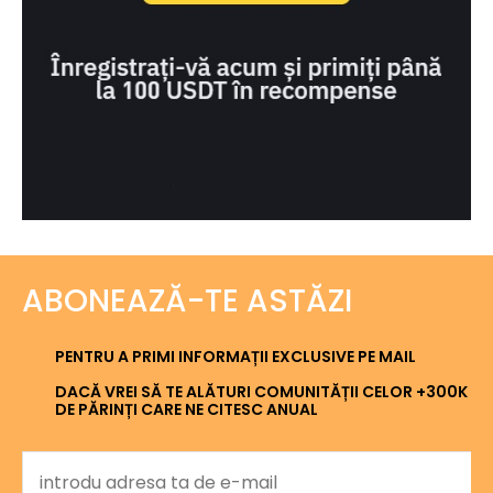
ABONEAZĂ-TE ASTĂZI
PENTRU A PRIMI INFORMAȚII EXCLUSIVE PE MAIL
DACĂ VREI SĂ TE ALĂTURI COMUNITĂȚII CELOR +300K
DE PĂRINȚI CARE NE CITESC ANUAL