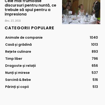
Cele mai frumoase
discursuri pentru nuntă, ce
trebuie să spui pentru a
impresiona
dec. 27, 2021
CATEGORII POPULARE
Animale de companie
1040
Casă și grădină
1013
Rețete culinare
893
Timp liber
796
Dragoste și relații
656
Nunți și mirese
537
Sarcină & Bebe
516
Părinți și copii
513