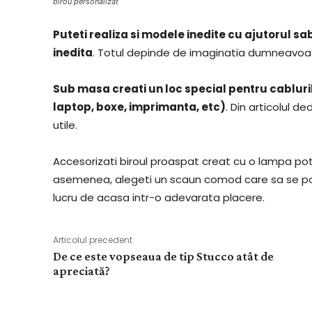
birou personalizat
Puteti realiza si modele inedite cu ajutorul s
inedita
. Totul depinde de imaginatia dumneavoas
Sub masa creati un loc special pentru cablurile
laptop, boxe, imprimanta, etc)
. Din articolul d
utile.
Accesorizati biroul proaspat creat cu o lampa pot
asemenea, alegeti un scaun comod care sa se pot
lucru de acasa intr-o adevarata placere.
Articolul precedent
De ce este vopseaua de tip Stucco atât de
apreciată?