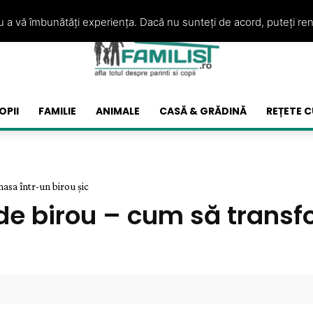
ru a vă îmbunătăți experiența. Dacă nu sunteți de acord, puteți re
OPII
FAMILIE
ANIMALE
CASĂ & GRĂDINĂ
REȚETE C
asa într-un birou șic
de birou – cum să transf