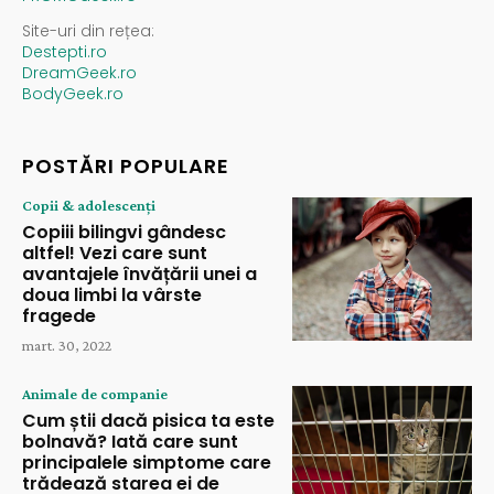
Site-uri din rețea:
Destepti.ro
DreamGeek.ro
BodyGeek.ro
POSTĂRI POPULARE
Copii & adolescenți
Copiii bilingvi gândesc
altfel! Vezi care sunt
avantajele învățării unei a
doua limbi la vârste
fragede
mart. 30, 2022
Animale de companie
Cum știi dacă pisica ta este
bolnavă? Iată care sunt
principalele simptome care
trădează starea ei de