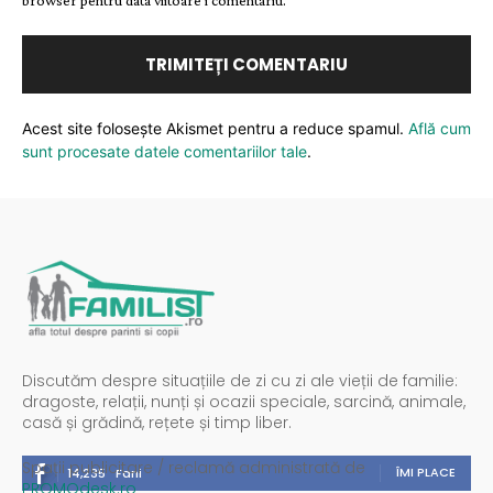
Acest site folosește Akismet pentru a reduce spamul.
Află cum
sunt procesate datele comentariilor tale
.
Discutăm despre situațiile de zi cu zi ale vieții de familie:
dragoste, relații, nunți și ocazii speciale, sarcină, animale,
casă și grădină, rețete și timp liber.
Spații publicitare / reclamă administrată de
ÎMI PLACE
14,235
Fani
PROMOdesk.ro