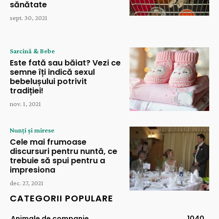
sănătate
sept. 30, 2021
Sarcină & Bebe
Este fată sau băiat? Vezi ce
semne îți indică sexul
bebelușului potrivit
tradiției!
nov. 1, 2021
Nunți și mirese
Cele mai frumoase
discursuri pentru nuntă, ce
trebuie să spui pentru a
impresiona
dec. 27, 2021
CATEGORII POPULARE
Animale de companie
1040