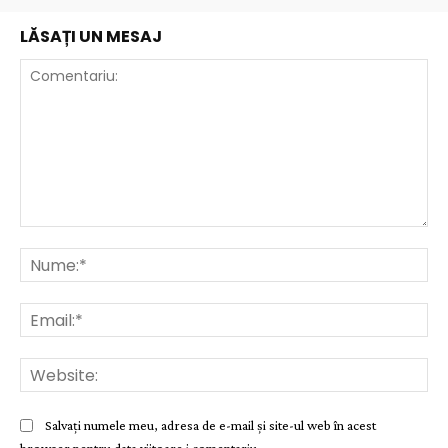
LĂSAȚI UN MESAJ
Comentariu:
Nu
Ema
Web
Salvați numele meu, adresa de e-mail și site-ul web în acest
browser pentru data viitoare i comentariu.