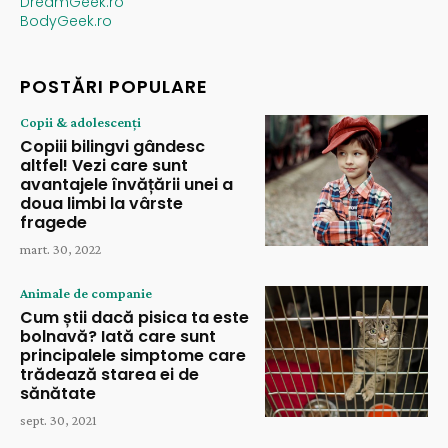
DreamGeek.ro
BodyGeek.ro
POSTĂRI POPULARE
Copii & adolescenți
Copiii bilingvi gândesc
altfel! Vezi care sunt
avantajele învățării unei a
doua limbi la vârste
fragede
mart. 30, 2022
Animale de companie
Cum știi dacă pisica ta este
bolnavă? Iată care sunt
principalele simptome care
trădează starea ei de
sănătate
sept. 30, 2021