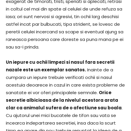
exagerat de timorati, tristi, speriati si aplecati, retrasi
in coltul cel mai din spate al celulei de unde refuza sa
iasa; ori sunt nervosi si agresivi, tin ochii larg deschisi
astfel incat par bulbucati, tipa strident, se lovesc de
peretii celulei incercand sa scape si eventual ajung sa
raneasca persoana care doreste sa puna mana pe ei
sau sa-i prinda.
Un iepure cu ochii limpezi si nasul fara secretii
nazale este un exemplar sanatos.
Inainte de a
cumpara un iepure trebuie verificati ochii si nasul
acestuia deoarece in cazul in care exista probleme de
sanatate ei vor oferi principalele semnale.
Orice
secretie albicioasa de la nivelul acestora arata
clar ca animalul sufera de o afectiune sau boala
.
Cu ajutorul unei mici bucatele de tifon sau vata se
incearca indepartarea secretiei, insa daca la scurt
timp ea apare din nou trebuie renuntat la ideea de a