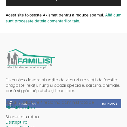
Acest site folosește Akismet pentru a reduce spamul.
Află cum
sunt procesate datele comentariilor tale
.
Discutăm despre situațiile de zi cu zi ale vieții de familie:
dragoste, relații, nunți și ocazii speciale, sarcină, animale,
casă și grădină, rețete și timp liber.
Spații publicitare / reclamă administrată de
ÎMI PLACE
14,235
Fani
PROMOdesk.ro
Site-uri din rețea:
Destepti.ro