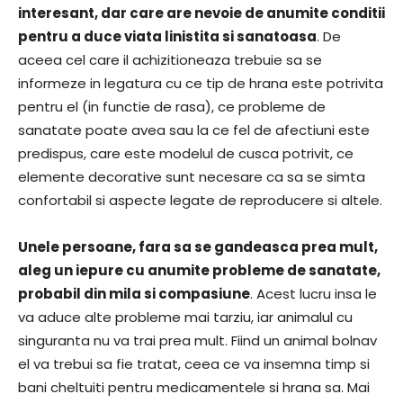
interesant, dar care are nevoie de anumite conditii
pentru a duce viata linistita si sanatoasa
. De
aceea cel care il achizitioneaza trebuie sa se
informeze in legatura cu ce tip de hrana este potrivita
pentru el (in functie de rasa), ce probleme de
sanatate poate avea sau la ce fel de afectiuni este
predispus, care este modelul de cusca potrivit, ce
elemente decorative sunt necesare ca sa se simta
confortabil si aspecte legate de reproducere si altele.
Unele persoane, fara sa se gandeasca prea mult,
aleg un iepure cu anumite probleme de sanatate,
probabil din mila si compasiune
. Acest lucru insa le
va aduce alte probleme mai tarziu, iar animalul cu
singuranta nu va trai prea mult. Fiind un animal bolnav
el va trebui sa fie tratat, ceea ce va insemna timp si
bani cheltuiti pentru medicamentele si hrana sa. Mai