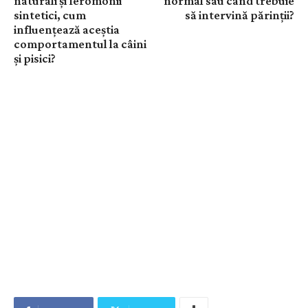
naturali și feromonii
normal sau când trebuie
sintetici, cum
să intervină părinții?
influențează aceștia
comportamentul la câini
și pisici?