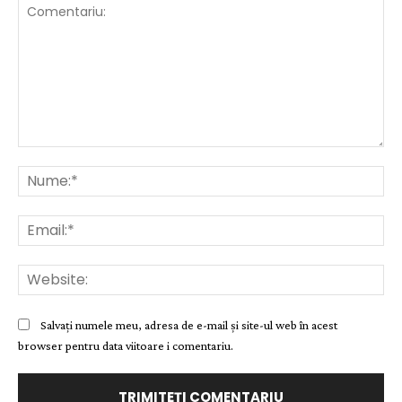
Comentariu:
Nu
Ema
Web
Salvați numele meu, adresa de e-mail și site-ul web în acest
browser pentru data viitoare i comentariu.