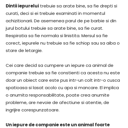
Dintii iepurelui
trebuie sa arate bine, sa fie drepti si
curati, deci si ei trebuie examinati in momentul
achizitionarii. De asemenea parul de pe barbie si din
jurul botului trebuie sa arate bine, sa fie curat.
Respiratia sa fie normala si linistita. Mersul sa fie
corect, iepurele nu trebuie sa fie schiop sau sa aiba o
stare de letargie.
Cei care decid sa cumpere un iepure ca animal de
companie trebuie sa fie constienti ca acesta nu este
doar un obiect care este pus intr-un colt intr-o cusca
spatioasa si lasat acolo cu apa si mancare. El implica
o anumita responsabilitate, poate crea anumite
probleme, are nevoie de afectiune si atentie, de
ingrijire corespunzatoare.
Un iepure de companie este un animal foarte