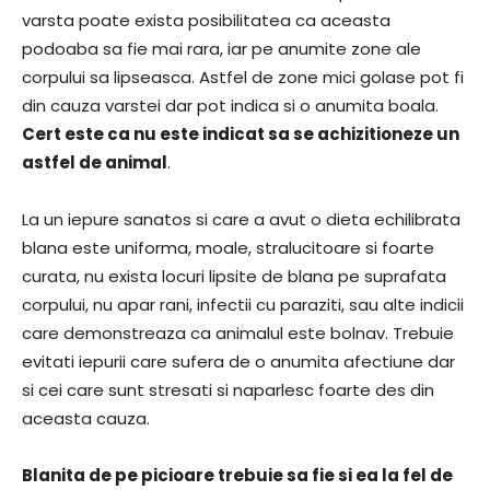
varsta poate exista posibilitatea ca aceasta
podoaba sa fie mai rara, iar pe anumite zone ale
corpului sa lipseasca. Astfel de zone mici golase pot fi
din cauza varstei dar pot indica si o anumita boala.
Cert este ca nu este indicat sa se achizitioneze un
astfel de animal
.
La un iepure sanatos si care a avut o dieta echilibrata
blana este uniforma, moale, stralucitoare si foarte
curata, nu exista locuri lipsite de blana pe suprafata
corpului, nu apar rani, infectii cu paraziti, sau alte indicii
care demonstreaza ca animalul este bolnav. Trebuie
evitati iepurii care sufera de o anumita afectiune dar
si cei care sunt stresati si naparlesc foarte des din
aceasta cauza.
Blanita de pe picioare trebuie sa fie si ea la fel de