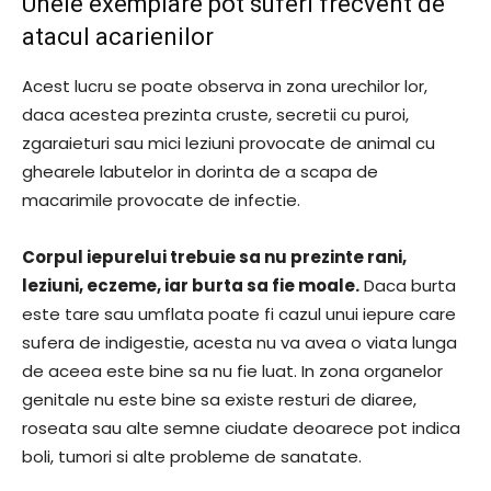
Unele exemplare pot suferi frecvent de
atacul acarienilor
Acest lucru se poate observa in zona urechilor lor,
daca acestea prezinta cruste, secretii cu puroi,
zgaraieturi sau mici leziuni provocate de animal cu
ghearele labutelor in dorinta de a scapa de
macarimile provocate de infectie.
Corpul iepurelui trebuie sa nu prezinte rani,
leziuni, eczeme, iar burta sa fie moale.
Daca burta
este tare sau umflata poate fi cazul unui iepure care
sufera de indigestie, acesta nu va avea o viata lunga
de aceea este bine sa nu fie luat. In zona organelor
genitale nu este bine sa existe resturi de diaree,
roseata sau alte semne ciudate deoarece pot indica
boli, tumori si alte probleme de sanatate.