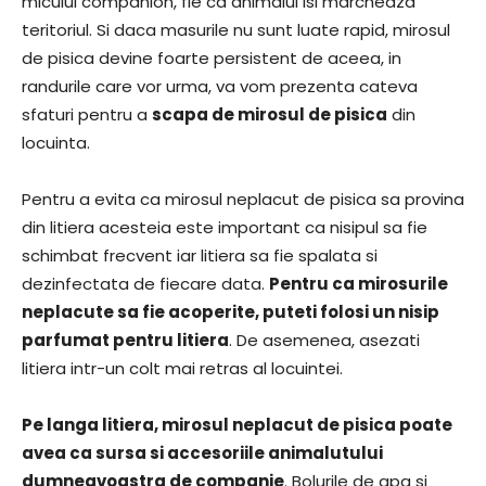
micului companion, fie ca animalul isi marcheaza
teritoriul. Si daca masurile nu sunt luate rapid, mirosul
de pisica devine foarte persistent de aceea, in
randurile care vor urma, va vom prezenta cateva
sfaturi pentru a
scapa de mirosul de pisica
din
locuinta.
Pentru a evita ca mirosul neplacut de pisica sa provina
din litiera acesteia este important ca nisipul sa fie
schimbat frecvent iar litiera sa fie spalata si
dezinfectata de fiecare data.
Pentru ca mirosurile
neplacute sa fie acoperite, puteti folosi un nisip
parfumat pentru litiera
. De asemenea, asezati
litiera intr-un colt mai retras al locuintei.
Pe langa litiera, mirosul neplacut de pisica poate
avea ca sursa si accesoriile animalutului
dumneavoastra de companie
. Bolurile de apa si