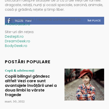
Discutăm despre situațiile de zi cu zi ale vieții de familie:
dragoste, relații, nunți și ocazii speciale, sarcină, animale,
casă și grădină, rețete și timp liber.
Spații publicitare / reclamă administrată de
ÎMI PLACE
14,235
Fani
PROMOdesk.ro
Site-uri din rețea:
Destepti.ro
DreamGeek.ro
BodyGeek.ro
POSTĂRI POPULARE
Copii & adolescenți
Copiii bilingvi gândesc
altfel! Vezi care sunt
avantajele învățării unei a
doua limbi la vârste
fragede
mart. 30, 2022