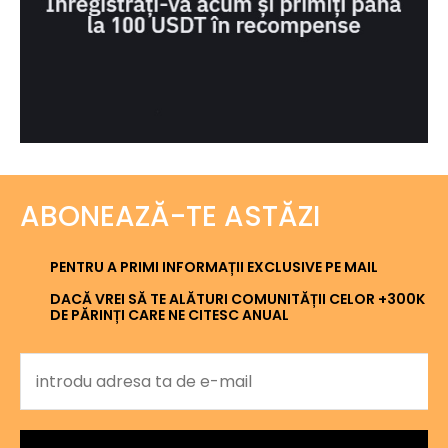
ABONEAZĂ-TE ASTĂZI
PENTRU A PRIMI INFORMAȚII EXCLUSIVE PE MAIL
DACĂ VREI SĂ TE ALĂTURI COMUNITĂȚII CELOR +300K
DE PĂRINȚI CARE NE CITESC ANUAL