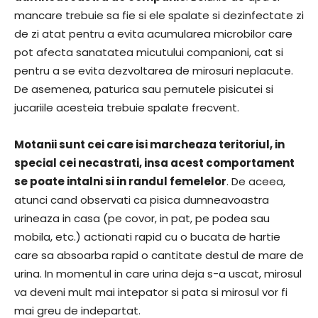
mancare trebuie sa fie si ele spalate si dezinfectate zi
de zi atat pentru a evita acumularea microbilor care
pot afecta sanatatea micutului companioni, cat si
pentru a se evita dezvoltarea de mirosuri neplacute.
De asemenea, paturica sau pernutele pisicutei si
jucariile acesteia trebuie spalate frecvent.
Motanii sunt cei care isi marcheaza teritoriul, in
special cei necastrati, insa acest comportament
se poate intalni si in randul femelelor
. De aceea,
atunci cand observati ca pisica dumneavoastra
urineaza in casa (pe covor, in pat, pe podea sau
mobila, etc.) actionati rapid cu o bucata de hartie
care sa absoarba rapid o cantitate destul de mare de
urina. In momentul in care urina deja s-a uscat, mirosul
va deveni mult mai intepator si pata si mirosul vor fi
mai greu de indepartat.