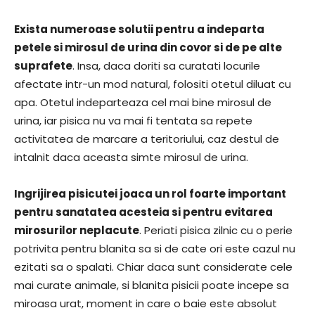
Exista numeroase solutii pentru a indeparta
petele si mirosul de urina din covor si de pe alte
suprafete
. Insa, daca doriti sa curatati locurile
afectate intr-un mod natural, folositi otetul diluat cu
apa. Otetul indeparteaza cel mai bine mirosul de
urina, iar pisica nu va mai fi tentata sa repete
activitatea de marcare a teritoriului, caz destul de
intalnit daca aceasta simte mirosul de urina.
Ingrijirea pisicutei joaca un rol foarte important
pentru sanatatea acesteia si pentru evitarea
mirosurilor neplacute
. Periati pisica zilnic cu o perie
potrivita pentru blanita sa si de cate ori este cazul nu
ezitati sa o spalati. Chiar daca sunt considerate cele
mai curate animale, si blanita pisicii poate incepe sa
miroasa urat, moment in care o baie este absolut