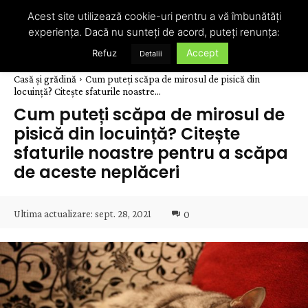
Acest site utilizează cookie-uri pentru a vă îmbunătăți
experiența. Dacă nu sunteți de acord, puteți renunța:
Accept
Refuz
Detalii
Casă și grădină
Cum puteți scăpa de mirosul de pisică din
locuință? Citește sfaturile noastre...
Cum puteți scăpa de mirosul de
pisică din locuință? Citește
sfaturile noastre pentru a scăpa
de aceste neplăceri
Ultima actualizare:
sept. 28, 2021
0