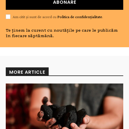
ABONARE
Am citit și sunt de acord cu
Politica de confidențialitate
.
Te ținem la curent cu noutățile pe care le publicăm
în fiecare săptămână.
MORE ARTICLE