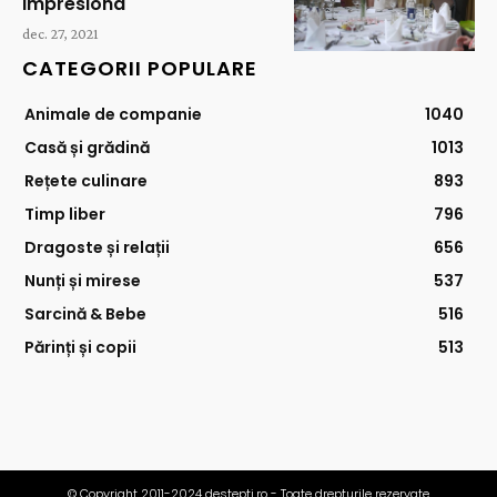
impresiona
dec. 27, 2021
CATEGORII POPULARE
Animale de companie
1040
Casă și grădină
1013
Rețete culinare
893
Timp liber
796
Dragoste și relații
656
Nunți și mirese
537
Sarcină & Bebe
516
Părinți și copii
513
© Copyright 2011-2024 destepti.ro - Toate drepturile rezervate