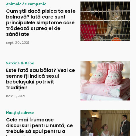
Animale de companie
Cum știi dacă pisica ta este
bolnavă? Iată care sunt
principalele simptome care
trădează starea ei de
sănătate
sept. 30, 2021
Sarcină & Bebe
Este fată sau băiat? Vezi ce
semne îți indică sexul
bebelușului potrivit
tradiției!
nov. 1, 2021
Nunți și mirese
Cele mai frumoase
discursuri pentru nuntă, ce
trebuie să spui pentru a