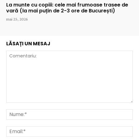
La munte cu copiii: cele mai frumoase trasee de
vară (la mai puțin de 2-3 ore de București)
mai 25, 2026
LĂSAȚI UN MESAJ
Comentariu:
Nu
Ema