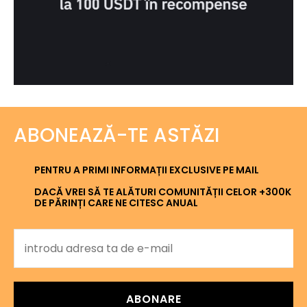
ABONEAZĂ-TE ASTĂZI
PENTRU A PRIMI INFORMAȚII EXCLUSIVE PE MAIL
DACĂ VREI SĂ TE ALĂTURI COMUNITĂȚII CELOR +300K
DE PĂRINȚI CARE NE CITESC ANUAL
ABONARE