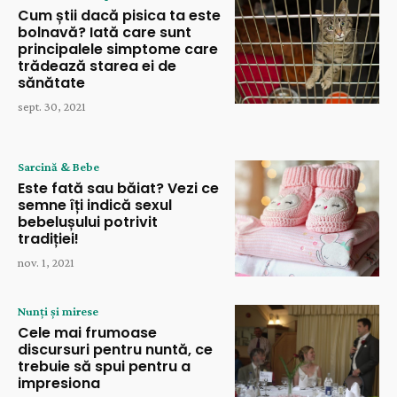
Cum știi dacă pisica ta este
bolnavă? Iată care sunt
principalele simptome care
trădează starea ei de
sănătate
sept. 30, 2021
Sarcină & Bebe
Este fată sau băiat? Vezi ce
semne îți indică sexul
bebelușului potrivit
tradiției!
nov. 1, 2021
Nunți și mirese
Cele mai frumoase
discursuri pentru nuntă, ce
trebuie să spui pentru a
impresiona