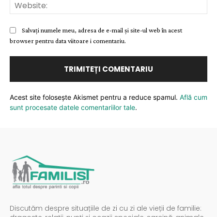
Web
Salvați numele meu, adresa de e-mail și site-ul web în acest
browser pentru data viitoare i comentariu.
Acest site folosește Akismet pentru a reduce spamul.
Află cum
sunt procesate datele comentariilor tale
.
Discutăm despre situațiile de zi cu zi ale vieții de familie: