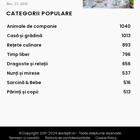
dec. 27, 2021
CATEGORII POPULARE
Animale de companie
1040
Casă și grădină
1013
Rețete culinare
893
Timp liber
796
Dragoste și relații
656
Nunți și mirese
537
Sarcină & Bebe
516
Părinți și copii
513
© Copyright 2011-2024 destepti.ro - Toate drepturile rezervate
Termeni si conditii
Politică de confidențialitate
Cookie Policy