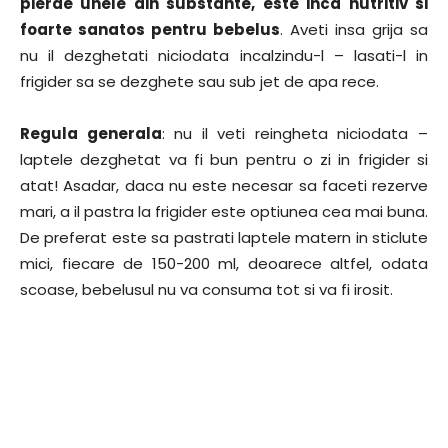
pierde unele din substante, este inca nutritiv si
foarte sanatos pentru bebelus
. Aveti insa grija sa
nu il dezghetati niciodata incalzindu-l – lasati-l in
frigider sa se dezghete sau sub jet de apa rece.
Regula generala
: nu il veti reingheta niciodata –
laptele dezghetat va fi bun pentru o zi in frigider si
atat! Asadar, daca nu este necesar sa faceti rezerve
mari, a il pastra la frigider este optiunea cea mai buna.
De preferat este sa pastrati laptele matern in sticlute
mici, fiecare de 150-200 ml, deoarece altfel, odata
scoase, bebelusul nu va consuma tot si va fi irosit.