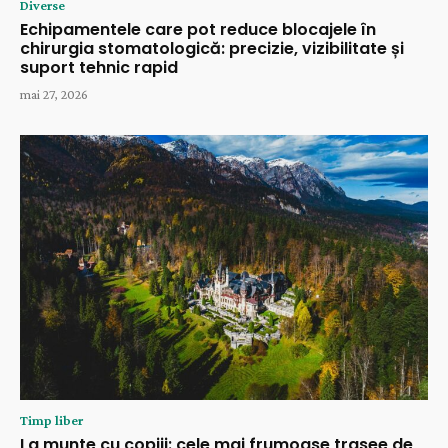
Diverse
Echipamentele care pot reduce blocajele în
chirurgia stomatologică: precizie, vizibilitate și
suport tehnic rapid
mai 27, 2026
Timp liber
La munte cu copiii: cele mai frumoase trasee de