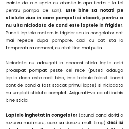
inainte de a o spala cu atentie in apa fiarta – la fel
pentru pompa de san).
Este bine sa notati pe
sticlute ziua in care pompati si stocati, pentru a
nu uita niciodata de cand este laptele in frigider
.
Puneti laptele matern in frigider sau in congelator cat
mai repede dupa pompare, caci cu cat sta la
temperatura camerei, cu atat tine mai putin.
Niciodata nu adaugati in aceeasi sticla lapte cald
proaspat pompat peste cel rece (puteti adauga
lapte daca este racit bine, insa trebuie folosit tinand
cont de cand a fost stocat primul lapte) si niciodata
nu umpleti sticluta complet. Asigurati-va ca ati inchis
bine sticla.
Laptele inghetat in congelator
(atunci cand doriti o
rezerva mai mare, care sa dureze mult timp)
desi isi