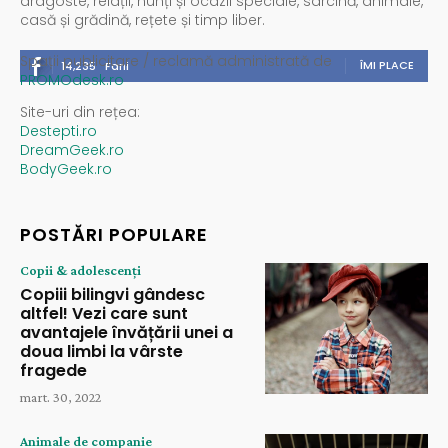
dragoste, relații, nunți și ocazii speciale, sarcină, animale,
casă și grădină, rețete și timp liber.
Spații publicitare / reclamă administrată de
ÎMI PLACE
14,235
Fani
PROMOdesk.ro
Site-uri din rețea:
Destepti.ro
DreamGeek.ro
BodyGeek.ro
POSTĂRI POPULARE
Copii & adolescenți
Copiii bilingvi gândesc
altfel! Vezi care sunt
avantajele învățării unei a
doua limbi la vârste
fragede
mart. 30, 2022
Animale de companie