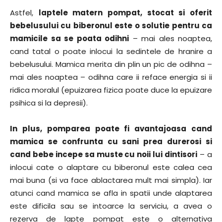
Astfel,
laptele matern pompat, stocat si oferit
bebelusului cu biberonul este o solutie pentru ca
mamicile sa se poata odihni
– mai ales noaptea,
cand tatal o poate inlocui la sedintele de hranire a
bebelusului. Mamica merita din plin un pic de odihna –
mai ales noaptea – odihna care ii reface energia si ii
ridica moralul (epuizarea fizica poate duce la epuizare
psihica si la depresii).
In plus, pomparea poate fi avantajoasa cand
mamica se confrunta cu sani prea durerosi si
cand bebe incepe sa muste cu noii lui dintisori
– a
inlocui cate o alaptare cu biberonul este calea cea
mai buna (si va face ablactarea mult mai simpla). Iar
atunci cand mamica se afla in spatii unde alaptarea
este dificila sau se intoarce la serviciu, a avea o
rezerva de lapte pompat este o alternativa