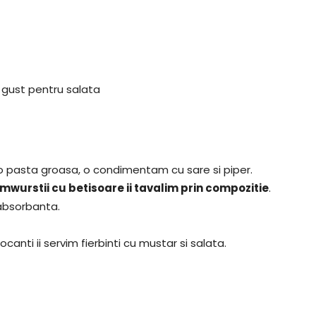
gust pentru salata
m o pasta groasa, o condimentam cu sare si piper.
mwurstii cu betisoare ii tavalim prin compozitie
.
 absorbanta.
anti ii servim fierbinti cu mustar si salata.