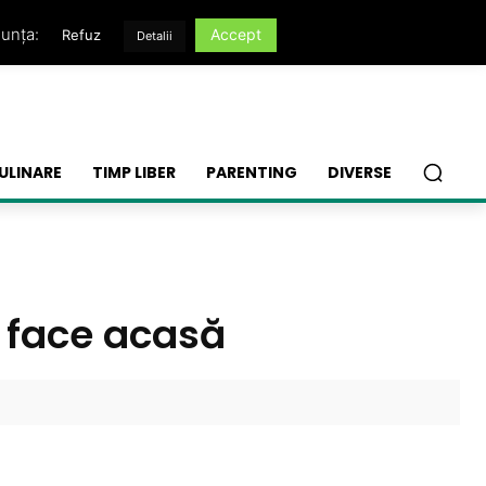
nunța:
Accept
Refuz
Detalii
ULINARE
TIMP LIBER
PARENTING
DIVERSE
i face acasă