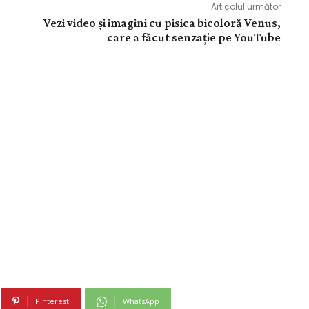
Articolul următor
Vezi video și imagini cu pisica bicoloră Venus,
care a făcut senzație pe YouTube
Pinterest
WhatsApp