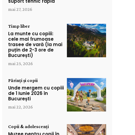
suport tehnic rapid
mai 27, 2026
Timp liber
La munte cu copiii:
cele mai frumoase
trasee de vară (la mai
puțin de 2-3 ore de
București)
mai 25, 2026
Părinți și copii
Unde mergem cu copiii
de 1 Iunie 2026 în
București
mai 22, 2026
Copii & adolescenți
Muzee pentru copii în