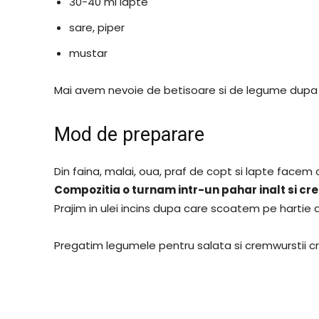
30-40 ml lapte
sare, piper
mustar
Mai avem nevoie de betisoare si de legume dupa 
Mod de preparare
Din faina, malai, oua, praf de copt si lapte face
Compozitia o turnam intr-un pahar inalt si cre
Prajim in ulei incins dupa care scoatem pe hartie
Pregatim legumele pentru salata si cremwurstii croc