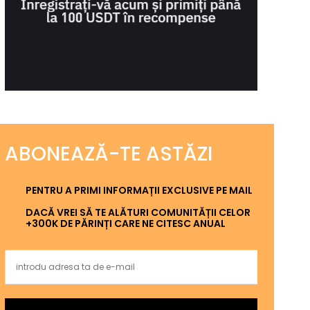
ABONEAZĂ-TE ASTĂZI
PENTRU A PRIMI INFORMAȚII EXCLUSIVE PE MAIL
DACĂ VREI SĂ TE ALĂTURI COMUNITĂȚII CELOR
+300K DE PĂRINȚI CARE NE CITESC ANUAL