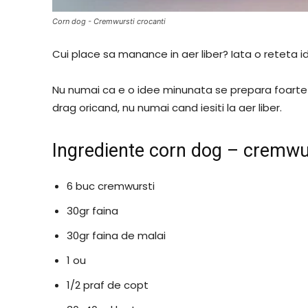
Corn dog - Cremwursti crocanti
Cui place sa manance in aer liber? Iata o reteta i
Nu numai ca e o idee minunata se prepara foarte
drag oricand, nu numai cand iesiti la aer liber.
Ingrediente corn dog – cremwur
6 buc cremwursti
30gr faina
30gr faina de malai
1 ou
1/2 praf de copt