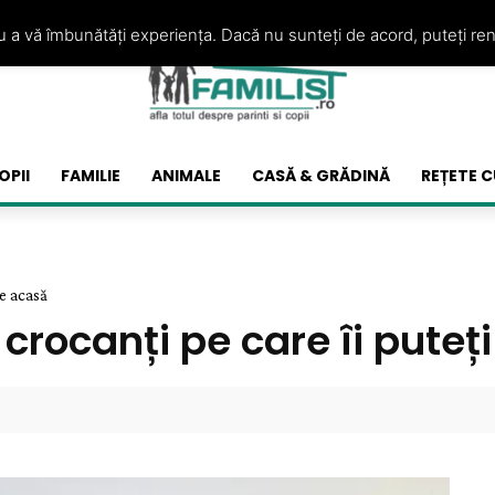
ru a vă îmbunătăți experiența. Dacă nu sunteți de acord, puteți re
OPII
FAMILIE
ANIMALE
CASĂ & GRĂDINĂ
REȚETE C
ce acasă
rocanți pe care îi puteț