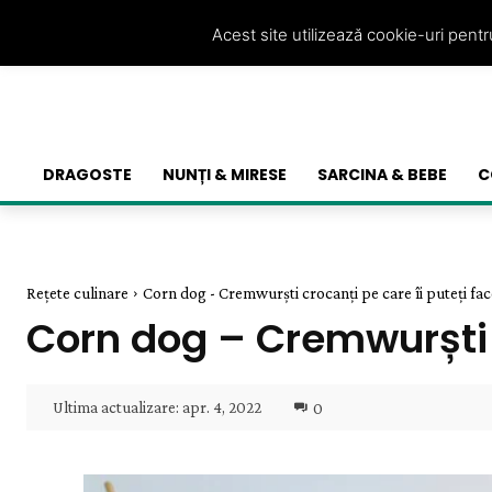
Acest site utilizează cookie-uri pent
DRAGOSTE
NUNȚI & MIRESE
SARCINA & BEBE
C
Rețete culinare
Corn dog - Cremwurști crocanți pe care îi puteți fa
Corn dog – Cremwurști c
Ultima actualizare:
apr. 4, 2022
0