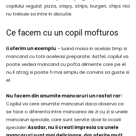
copilului regulat pizza, crispy, strips, burgeri, chips nici
nu trebuie sa intre in discutie.
Ce facem cu un copil mofturos
Ii oferim un exemplu
– luand masa in acelasi timp si
mancand cu totii aceleasi preparate. Astfel, copilul va
poate vedea mancand cu pofta alimente care pe el
nu il atrag si poate fi mai simplu de convins sa guste si
el.
Nu facem din anumite mancaruri un rasfat rar
!
Copilul va cere anumite mancaruri daca observa ca
se face o diferenta intre mancarea de zi cu zi si unele
mancaruri speciale, care sunt servite doar la ocazii
speciale!
Asadar, nu ii creati impresia ca unele
mancaruri sunt mai delicioase, dar oferite mult