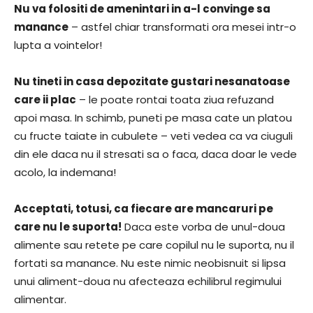
Nu va folositi de amenintari in a-l convinge sa
manance
– astfel chiar transformati ora mesei intr-o
lupta a vointelor!
Nu tineti in casa depozitate gustari nesanatoase
care ii plac
– le poate rontai toata ziua refuzand
apoi masa. In schimb, puneti pe masa cate un platou
cu fructe taiate in cubulete – veti vedea ca va ciuguli
din ele daca nu il stresati sa o faca, daca doar le vede
acolo, la indemana!
Acceptati, totusi, ca fiecare are mancaruri pe
care nu le suporta!
Daca este vorba de unul-doua
alimente sau retete pe care copilul nu le suporta, nu il
fortati sa manance. Nu este nimic neobisnuit si lipsa
unui aliment-doua nu afecteaza echilibrul regimului
alimentar.