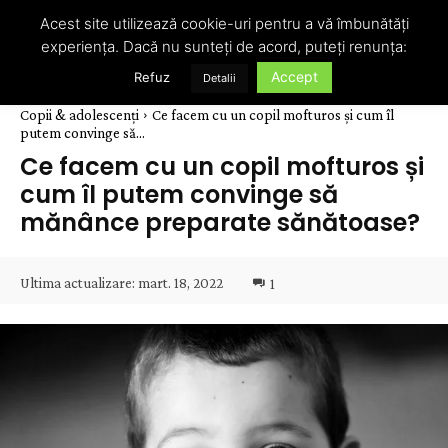
Acest site utilizează cookie-uri pentru a vă îmbunătăți
experiența. Dacă nu sunteți de acord, puteți renunța:
Accept
Refuz
Detalii
Copii & adolescenți
Ce facem cu un copil mofturos și cum îl
putem convinge să...
Ce facem cu un copil mofturos și
cum îl putem convinge să
mănânce preparate sănătoase?
Ultima actualizare:
mart. 18, 2022
1