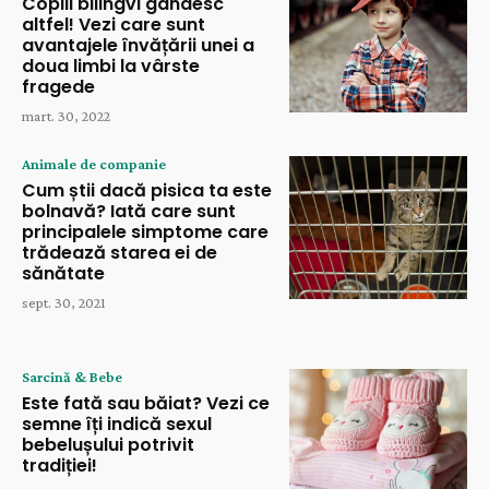
Copiii bilingvi gândesc
altfel! Vezi care sunt
avantajele învățării unei a
doua limbi la vârste
fragede
mart. 30, 2022
Animale de companie
Cum știi dacă pisica ta este
bolnavă? Iată care sunt
principalele simptome care
trădează starea ei de
sănătate
sept. 30, 2021
Sarcină & Bebe
Este fată sau băiat? Vezi ce
semne îți indică sexul
bebelușului potrivit
tradiției!