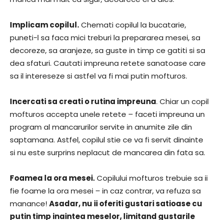
Implicam copilul.
Chemati copilul la bucatarie,
puneti-l sa faca mici treburi la prepararea mesei, sa
decoreze, sa aranjeze, sa guste in timp ce gatiti si sa
dea sfaturi. Cautati impreuna retete sanatoase care
sa il intereseze si astfel va fi mai putin mofturos.
Incercati sa creati o rutina impreuna
. Chiar un copil
mofturos accepta unele retete – faceti impreuna un
program al mancarurilor servite in anumite zile din
saptamana. Astfel, copilul stie ce va fi servit dinainte
si nu este surprins neplacut de mancarea din fata sa.
Foamea la ora mesei.
Copilului mofturos trebuie sa ii
fie foame la ora mesei – in caz contrar, va refuza sa
manance!
Asadar, nu ii oferiti gustari satioase cu
putin timp inaintea meselor, limitand gustarile