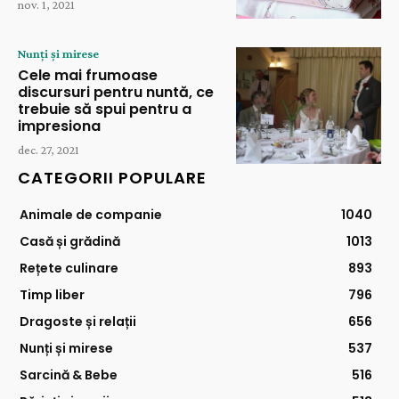
nov. 1, 2021
Nunți și mirese
Cele mai frumoase
discursuri pentru nuntă, ce
trebuie să spui pentru a
impresiona
dec. 27, 2021
CATEGORII POPULARE
Animale de companie
1040
Casă și grădină
1013
Rețete culinare
893
Timp liber
796
Dragoste și relații
656
Nunți și mirese
537
Sarcină & Bebe
516