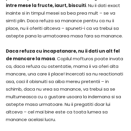
intre mese la fructe, iaurt, biscuiti
. Nu ii dati exact
inainte si in timpul mesei sa bea prea mult – se va
simti plin. Daca refuza sa manance pentru ca nu ii
place, nu ii oferiti altceva – spuneti-i ca va trebui sa
astepte pana la urmatoarea masa fara sa manance.
Daca refuza cu incapatanare, nu ii dati un alt fel
de mancare la masa
. Copilul mofturos poate invata
ca, daca refuza cu ostentatie, mama ii va oferi alta
mancare, una care ii place! Incercati sa nu reactionati
asa, caci il obisnuiti sa aiba mereu pretentii – in
schimb, daca nu vrea sa manance, va trebui sa se
multumeasca cu o gustare usoara la indemana si sa
astepte masa urmatoare. Nu ii pregatiti doar lui
altceva – cel mai bine este ca toata lumea sa
manance acelasi lucru.