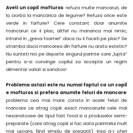
Aveti un copil mofturos
: refuza multe mancaruri, de
la ciorba la mancarica de legume? Refuza orice este
verde in farfurie? Cere constant doar anumite
mancaruri ce ii plac, altfel nu mananca mai nimic,
intrand in „greva foamei” daca nu ii faceti pe plac? Se
stramba daca mancarea din farfurie nu arata estetic?
Nu sunteti nici pe departe singurul parinte care „lupta”
pentru a-si convinge copilul sa accepte un regim
alimentar variat si sanatos!
Problema astazi este nu numai faptul ca un copil
e mofturos si prefera anumite feluri de mancare
:
problema cea mai mare consta in acele feluri de
mancare ce atrag copiii: exact mancarurile cele mai
nesanatoase de tipul fast food si a produselor semi-
preparate (care atrag copiii si fac viata parintelui mult
mai usoara, fiind simplu de pregatit). Insa a-i oferi