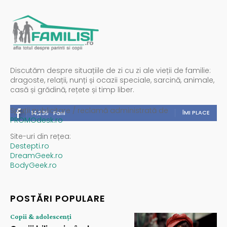
Discutăm despre situațiile de zi cu zi ale vieții de familie:
dragoste, relații, nunți și ocazii speciale, sarcină, animale,
casă și grădină, rețete și timp liber.
Spații publicitare / reclamă administrată de
ÎMI PLACE
14,235
Fani
PROMOdesk.ro
Site-uri din rețea:
Destepti.ro
DreamGeek.ro
BodyGeek.ro
POSTĂRI POPULARE
Copii & adolescenți