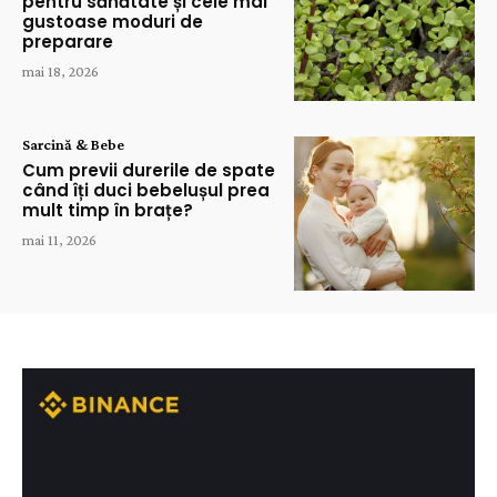
pentru sănătate și cele mai
gustoase moduri de
preparare
mai 18, 2026
Sarcină & Bebe
Cum previi durerile de spate
când îți duci bebelușul prea
mult timp în brațe?
mai 11, 2026