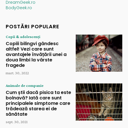
DreamGeek.ro
BodyGeek.ro
POSTĂRI POPULARE
Copii & adolescenți
Copiii bilingvi gândesc
altfel! Vezi care sunt
avantajele învățării unei a
doua limbi la vârste
fragede
mart. 30, 2022
Animale de companie
Cum știi dacă pisica ta este
bolnavă? Iată care sunt
principalele simptome care
trădează starea ei de
sănătate
sept. 30, 2021