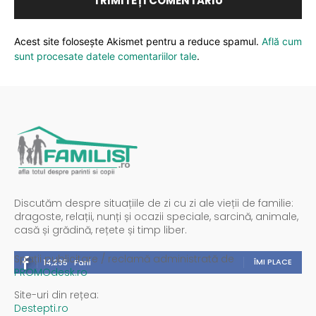
Acest site folosește Akismet pentru a reduce spamul.
Află cum
sunt procesate datele comentariilor tale
.
Discutăm despre situațiile de zi cu zi ale vieții de familie:
dragoste, relații, nunți și ocazii speciale, sarcină, animale,
casă și grădină, rețete și timp liber.
Spații publicitare / reclamă administrată de
ÎMI PLACE
14,235
Fani
PROMOdesk.ro
Site-uri din rețea:
Destepti.ro