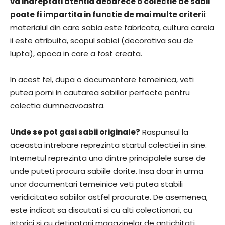
va indreptati atentia deoarece o colectie de sabii
poate fi impartita in functie de mai multe criterii
:
materialul din care sabia este fabricata, cultura careia
ii este atribuita, scopul sabiei (decorativa sau de
lupta), epoca in care a fost creata.
In acest fel, dupa o documentare temeinica, veti
putea porni in cautarea sabiilor perfecte pentru
colectia dumneavoastra.
Unde se pot gasi sabii originale?
Raspunsul la
aceasta intrebare reprezinta startul colectiei in sine.
Internetul reprezinta una dintre principalele surse de
unde puteti procura sabiile dorite. Insa doar in urma
unor documentari temeinice veti putea stabili
veridicitatea sabiilor astfel procurate. De asemenea,
este indicat sa discutati si cu alti colectionari, cu
istorici si cu detinatorii magazinelor de antichitati