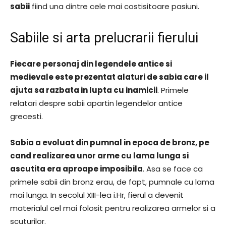
sabii
fiind una dintre cele mai costisitoare pasiuni.
Sabiile si arta prelucrarii fierului
Fiecare personaj din legendele antice si
medievale este prezentat alaturi de sabia care il
ajuta sa razbata in lupta cu inamicii
. Primele
relatari despre sabii apartin legendelor antice
grecesti.
Sabia a evoluat din pumnal in epoca de bronz, pe
cand realizarea unor arme cu lama lunga si
ascutita era aproape imposibila
. Asa se face ca
primele sabii din bronz erau, de fapt, pumnale cu lama
mai lunga. In secolul XIII-lea i.Hr, fierul a devenit
materialul cel mai folosit pentru realizarea armelor si a
scuturilor.