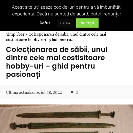
Acest site utilizează cookie-uri pentru a vă îmbunătăți
experiența. Dacă nu sunteți de acord, puteți renunța:
Accept
Refuz
Detalii
Timp liber
Colecționarea de săbii, unul dintre cele mai
costisitoare hobby-uri - ghid pentru...
Colecționarea de săbii, unul
dintre cele mai costisitoare
hobby-uri – ghid pentru
pasionați
Ultima actualizare:
iul. 18, 2022
0