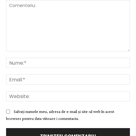
Comentariu:
Nu
Ema
Web
Salvați numele meu, adresa de e-mail și site-ul web în acest
browser pentru data viitoare i comentariu.