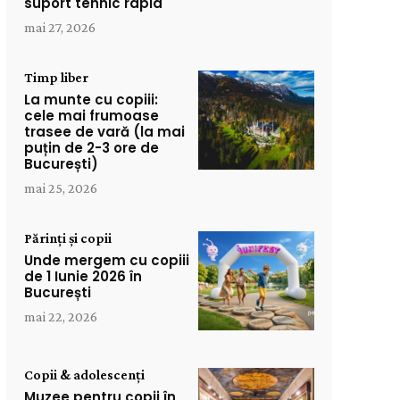
suport tehnic rapid
mai 27, 2026
Timp liber
La munte cu copiii:
cele mai frumoase
trasee de vară (la mai
puțin de 2-3 ore de
București)
mai 25, 2026
Părinți și copii
Unde mergem cu copiii
de 1 Iunie 2026 în
București
mai 22, 2026
Copii & adolescenți
Muzee pentru copii în