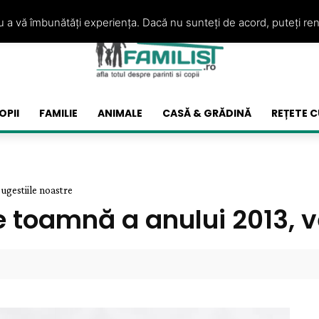
ru a vă îmbunătăți experiența. Dacă nu sunteți de acord, puteți re
OPII
FAMILIE
ANIMALE
CASĂ & GRĂDINĂ
REȚETE C
ugestiile noastre
 toamnă a anului 2013, ve