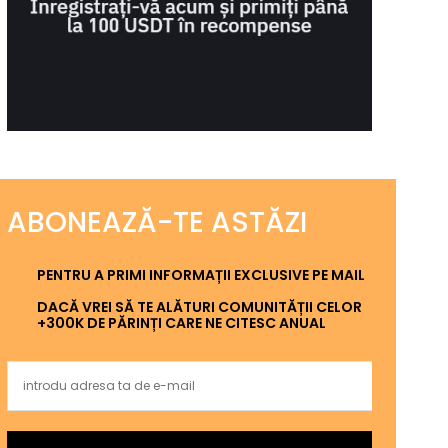
ABONEAZĂ-TE ASTĂZI
PENTRU A PRIMI INFORMAȚII EXCLUSIVE PE MAIL
DACĂ VREI SĂ TE ALĂTURI COMUNITĂȚII CELOR
+300K DE PĂRINȚI CARE NE CITESC ANUAL