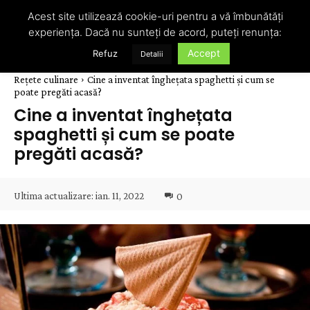
Acest site utilizează cookie-uri pentru a vă îmbunătăți
experiența. Dacă nu sunteți de acord, puteți renunța:
Accept
Refuz
Detalii
Rețete culinare
Cine a inventat înghețata spaghetti și cum se
poate pregăti acasă?
Cine a inventat înghețata
spaghetti și cum se poate
pregăti acasă?
Ultima actualizare:
ian. 11, 2022
0