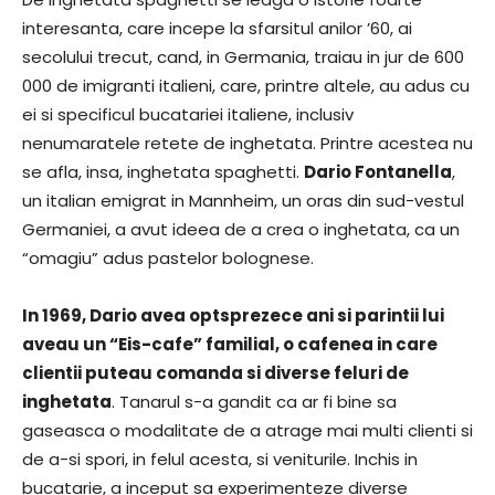
interesanta, care incepe la sfarsitul anilor ’60, ai
secolului trecut, cand, in Germania, traiau in jur de 600
000 de imigranti italieni, care, printre altele, au adus cu
ei si specificul bucatariei italiene, inclusiv
nenumaratele retete de inghetata. Printre acestea nu
se afla, insa, inghetata spaghetti.
Dario Fontanella
,
un italian emigrat in Mannheim, un oras din sud-vestul
Germaniei, a avut ideea de a crea o inghetata, ca un
“omagiu” adus pastelor bolognese.
In 1969, Dario avea optsprezece ani si parintii lui
aveau un “Eis-cafe” familial, o cafenea in care
clientii puteau comanda si diverse feluri de
inghetata
. Tanarul s-a gandit ca ar fi bine sa
gaseasca o modalitate de a atrage mai multi clienti si
de a-si spori, in felul acesta, si veniturile. Inchis in
bucatarie, a inceput sa experimenteze diverse