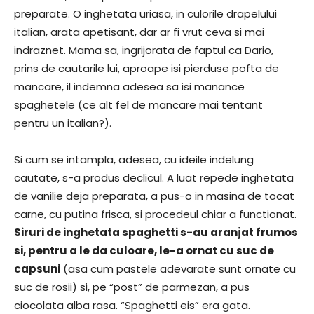
preparate. O inghetata uriasa, in culorile drapelului
italian, arata apetisant, dar ar fi vrut ceva si mai
indraznet. Mama sa, ingrijorata de faptul ca Dario,
prins de cautarile lui, aproape isi pierduse pofta de
mancare, il indemna adesea sa isi manance
spaghetele (ce alt fel de mancare mai tentant
pentru un italian?).
Si cum se intampla, adesea, cu ideile indelung
cautate, s-a produs declicul. A luat repede inghetata
de vanilie deja preparata, a pus-o in masina de tocat
carne, cu putina frisca, si procedeul chiar a functionat.
Siruri de inghetata spaghetti s-au aranjat frumos
si, pentru a le da culoare, le-a ornat cu suc de
capsuni
(asa cum pastele adevarate sunt ornate cu
suc de rosii) si, pe “post” de parmezan, a pus
ciocolata alba rasa. “Spaghetti eis” era gata.