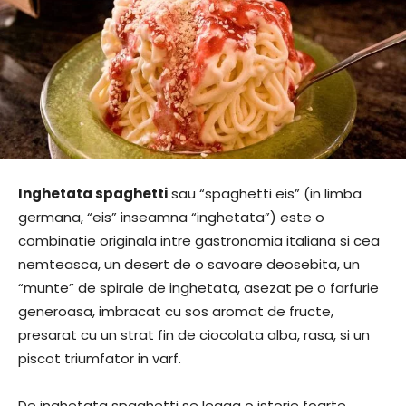
Inghetata spaghetti
sau “spaghetti eis” (in limba
germana, “eis” inseamna “inghetata”) este o
combinatie originala intre gastronomia italiana si cea
nemteasca, un desert de o savoare deosebita, un
“munte” de spirale de inghetata, asezat pe o farfurie
generoasa, imbracat cu sos aromat de fructe,
presarat cu un strat fin de ciocolata alba, rasa, si un
piscot triumfator in varf.
De inghetata spaghetti se leaga o istorie foarte