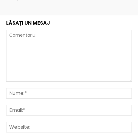
LĂSAȚI UN MESAJ
Comentariu:
Nu
Ema
Web