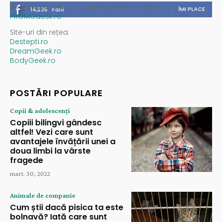
Spații publicitare / reclamă administrată de
ÎMI PLACE
14,235
Fani
PROMOdesk.ro
Site-uri din rețea:
Destepti.ro
DreamGeek.ro
BodyGeek.ro
POSTĂRI POPULARE
Copii & adolescenți
Copiii bilingvi gândesc
altfel! Vezi care sunt
avantajele învățării unei a
doua limbi la vârste
fragede
mart. 30, 2022
Animale de companie
Cum știi dacă pisica ta este
bolnavă? Iată care sunt