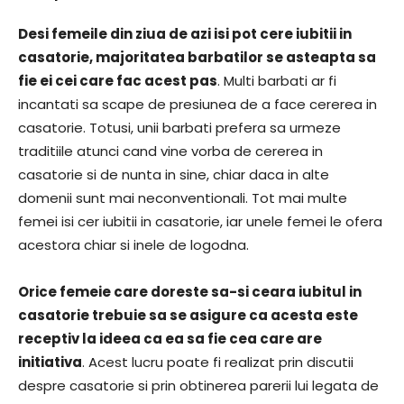
Desi femeile din ziua de azi isi pot cere iubitii in
casatorie, majoritatea barbatilor se asteapta sa
fie ei cei care fac acest pas
. Multi barbati ar fi
incantati sa scape de presiunea de a face cererea in
casatorie. Totusi, unii barbati prefera sa urmeze
traditiile atunci cand vine vorba de cererea in
casatorie si de nunta in sine, chiar daca in alte
domenii sunt mai neconventionali. Tot mai multe
femei isi cer iubitii in casatorie, iar unele femei le ofera
acestora chiar si inele de logodna.
Orice femeie care doreste sa-si ceara iubitul in
casatorie trebuie sa se asigure ca acesta este
receptiv la ideea ca ea sa fie cea care are
initiativa
. Acest lucru poate fi realizat prin discutii
despre casatorie si prin obtinerea parerii lui legata de