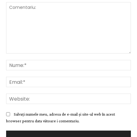
Comentariu:
Nu
Ema
Web
Salvați numele meu, adresa de e-mail și site-ul web în acest
browser pentru data viitoare i comentariu.