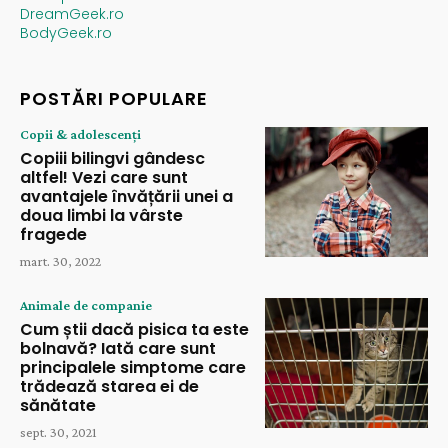
DreamGeek.ro
BodyGeek.ro
POSTĂRI POPULARE
Copii & adolescenți
Copiii bilingvi gândesc
altfel! Vezi care sunt
avantajele învățării unei a
doua limbi la vârste
fragede
mart. 30, 2022
Animale de companie
Cum știi dacă pisica ta este
bolnavă? Iată care sunt
principalele simptome care
trădează starea ei de
sănătate
sept. 30, 2021