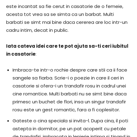
este incantat sa fie cerut in casatorie de o femeie,
acesta tot vrea sa se simta ca un barbat. Multi
barbati se simt mai bine daca cererea are loc intr-un
cadru intim, decat in public.
Iata cateva idei care te pot ajuta sa-ti ceri iubitul
in casatorie
:
Imbraca-te intr-o rochie despre care stii ca ii face
sangele sa fiarba. Scrie-i o poezie in care il ceri in
casatorie si ofera-i un trandafir rosu in cadrul unei
cine romantice. Multi barbati nu se simt bine daca
primesc un buchet de flori, insa un singur trandafir
rosu este un gest romantic, fara a fi coplesitor.
Gateste o cina speciala si invita-l. Dupa cina, il poti
astepta in dormitor, pe un pat acoperit cu petale
de trandafiri, imbracata in lenjerie intima si tinand in