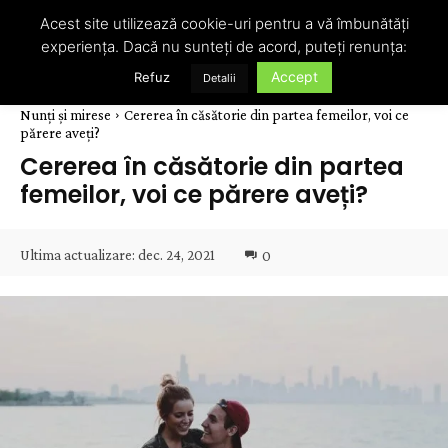
Acest site utilizează cookie-uri pentru a vă îmbunătăți
experiența. Dacă nu sunteți de acord, puteți renunța:
Accept
Refuz
Detalii
Nunți și mirese
Cererea în căsătorie din partea femeilor, voi ce
părere aveți?
Cererea în căsătorie din partea
femeilor, voi ce părere aveți?
Ultima actualizare:
dec. 24, 2021
0