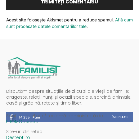
Acest site folosește Akismet pentru a reduce spamul.
Află cum
sunt procesate datele comentariilor tale
.
Discutăm despre situațiile de zi cu zi ale vieții de familie:
dragoste, relații, nunți și ocazii speciale, sarcină, animale,
casă și grădină, rețete și timp liber.
Spații publicitare / reclamă administrată de
ÎMI PLACE
14,235
Fani
PROMOdesk.ro
Site-uri din rețea:
Destepti.ro